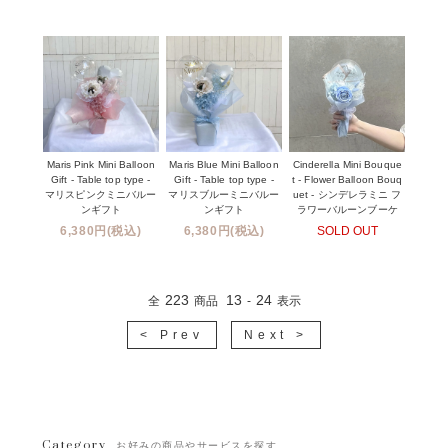
Maris Pink Mini Balloon
Maris Blue Mini Balloon
Cinderella Mini Bouque
Gift - Table top type -
Gift - Table top type -
t - Flower Balloon Bouq
マリスピンクミニバルー
マリスブルーミニバルー
uet - シンデレラミニ フ
ンギフト
ンギフト
ラワーバルーンブーケ
6,380円(税込)
6,380円(税込)
SOLD OUT
223
13
24
全
商品
-
表示
< Prev
Next >
Category
お好みの商品やサービスを探す