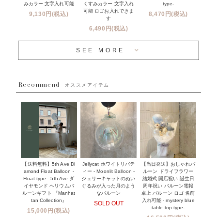
新商品
みカラー 文字入れ可能
type-
くすみカラー 文字入れ
コンフェッティバルーンについて
可能 ロゴお入れできま
9,130円(税込)
8,470円(税込)
成人式・卒業式・入学式バルーンブーケ
す
人気商品
バルーン装飾サービス
6,490円(税込)
OTHER
~３０００円
メディア掲載情報
SEE MORE
~５５００円
採用情報
~８８００円
Recommend
ハワイウェディングサービス
オススメアイテム
~１１０００円
企業・法人様
１１０００円以上
ウェディングコンフェッティバルーン特集
NEW YORK MIND - ニューヨークスタイルバルーン
実店舗について -大阪 堀江店・名古屋 星ヶ丘店・滋賀 配送
ギフト -
センター店・沖縄 嘉手納基地店-
※コンフェッティバルーン -プリント内容-
【送料無料】5th Ave Di
【当日発送】おしゃれバ
Jellycat ホワイトリバテ
プリントサービス
amond Float Balloon -
ルーン ドライフラワー
ィー - Moonlit Balloon -
Float type - 5th Ave ダ
結婚式 開店祝い 誕生日
ジェリーキャットのぬい
前撮り写真バルーン特集
イヤモンド ヘリウムバ
周年祝い バルーン電報
ぐるみが入った月のよう
ルーンギフト 『Manhat
卓上 バルーン ロゴ 名前
なバルーン
tan Collection』
入れ可能 - mystery blue
SOLD OUT
姉妹店＆関連ショップについて
table top type-
15,000円(税込)