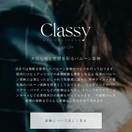
大切な時と空間を彩るバルーン装飾
当店では風船を使用したバルーン装飾サービスを行っております。
国内だけなくアメリカでの装飾経験も豊富な当店は
従来のバルー
ン装飾とは異なったおしゃれで高級感に溢れた
海外テイストの最
先端のバルーン装飾を得意としております。
ウェディングやバー
スデー・パーティーなどの装飾はもちろん
イベントやライブ・コ
ンサートなど企業様向けの装飾も行っております。
小規模から大
規模の装飾までどんな装飾もご対応させて頂きます。
装飾について詳しく見る