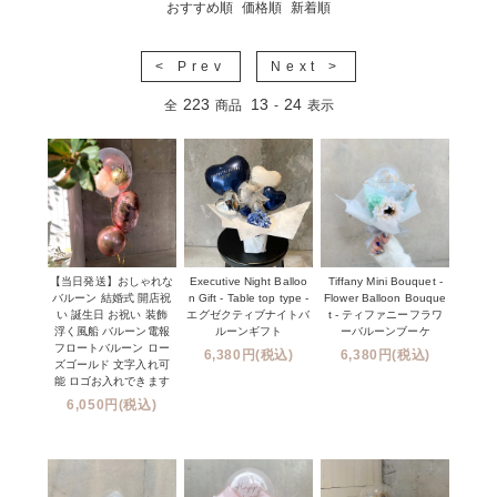
おすすめ順
価格順
新着順
< Prev
Next >
223
13
24
全
商品
-
表示
【当日発送】おしゃれな
Executive Night Balloo
Tiffany Mini Bouquet -
バルーン 結婚式 開店祝
n Gift - Table top type -
Flower Balloon Bouque
い 誕生日 お祝い 装飾
エグゼクティブナイトバ
t - ティファニーフラワ
浮く風船 バルーン電報
ルーンギフト
ーバルーンブーケ
フロートバルーン ロー
6,380円(税込)
6,380円(税込)
ズゴールド 文字入れ可
能 ロゴお入れできます
6,050円(税込)