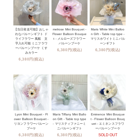
【当日発送可能】おしゃ
melrose Mini Bouquet -
Maris White Mini Balloo
れなバルーンギフト ド
Flower Balloon Bouque
n Gift - Table top type -
ライフラワー 風船 文
t - メルローズフラワー
マリスホワイトミニバル
字入れ可能 ミニフラワ
バルーンブーケ
ーンギフト
ーバルーンブーケ くす
6,380円(税込)
6,380円(税込)
みカラー
6,380円(税込)
Lyon Mini Bouquet - Fl
Maris Tiffany Mini Ballo
Eminence Mini Bouque
ower Balloon Bouquet -
on Gift - Table top type
t - Flower Balloon Bouq
リヨンフラワーバルーン
- マリスティファニーミ
uet - エミネンスフラワ
ブーケ
ニバルーンギフト
ーバルーンブーケ
6,380円(税込)
6,380円(税込)
SOLD OUT