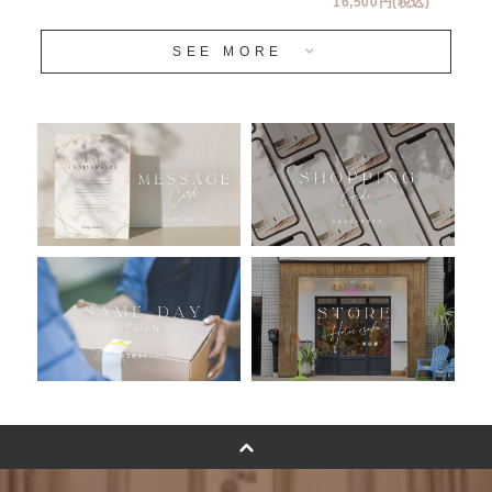
16,500円(税込)
当日発送 翌日午前中お届け
SEE MORE
安心のチャビーバルーン
人気ランキング
おすすめ商品
バルーン自動販売機
浮くバルーンオーダーメイド - coming soonn -
卓上バルーンオーダーメイド
ムーンリットバルーンについて
その他オーダーメイド
スタンドバルーン
バルーンフラワーブーケについて
プリントフォント詳細＆使用例