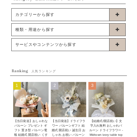
カテゴリーから探す
卓上タイプバルーン
種類・用途から探す
浮くタイプバルーン
お誕生日
サービスやコンテンツから探す
ブーケタイプバルーン
ウェディング
ABOUT US - 私たちについて -
フラワーバルーンブーケ
ベイビーシャワー（ご妊娠・ご出産祝い）
Ranking
発送について
人気ランキング
ムーンリットバルーン
ハーフ&ファーストバースデー
Q&A
1
2
3
コンフェッティバルーン
開店・周年祝い
メッセージカード・電報について
フリンジバルーン
発表会・劇場
オーダーメイドについて
デコレーションセット
その他お祝い
セミオーダーについて
【当日発送】おしゃれな
【結婚式/開店祝い】文
【当日発送】ドライフラ
プロップスバルーン
バルーン プレゼント ギ
字入れ無料 おしゃれバ
ワー バルーンギフト 結
クリスマス
フリンジバルーンについて
フト 置き型 バルーン電
ルーン ドライフラワー -
婚式 開店祝い 誕生日 お
報 結婚式 開店祝い くす
Midtown ivory table top
しゃれ お祝い バルーン
オプション