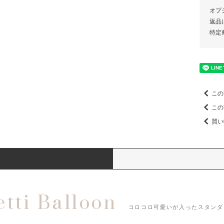
オプ
返品
特定
この
この
買い
etti Balloon
コロコロ可愛いが入ったスタンダ