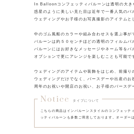
In Balloonコンフェッティバルーンは透明
惑星のように美しい見た目は近年で一番人気のバ
ウェディングやお子様のお写真撮影のアイテムと
中のゴム風船のカラーや組み合わせスを選ぶ事が
バルーンは約５０センチほどの透明のフィルムバ
バルーンにはお好きなメッセージやネーム等をバ
オプションで更にアレンジを楽しむことも可能で
ウェディングのアイテムや装飾をはじめ、前撮り
ウェディングだけでなく、バースデーや出産のお
周年のお祝いや開店のお祝い、お子様のバースデ
Notice
タイプについて
こちらの商品はインバルーンスタイルのコンフェッテ
ッティバルーンも多数ご用意しております。オーダー