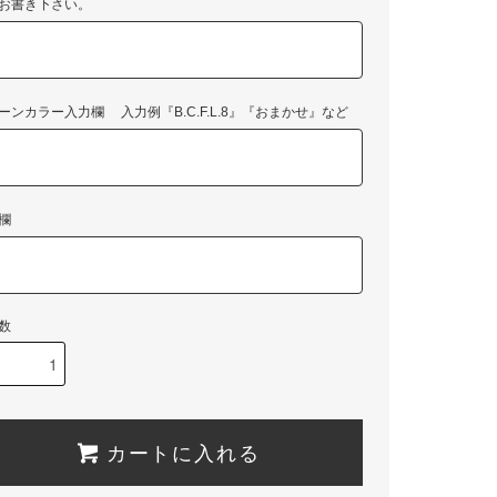
お書き下さい。
ーンカラー入力欄 入力例『B.C.F.L.8』『おまかせ』など
欄
数
カートに入れる