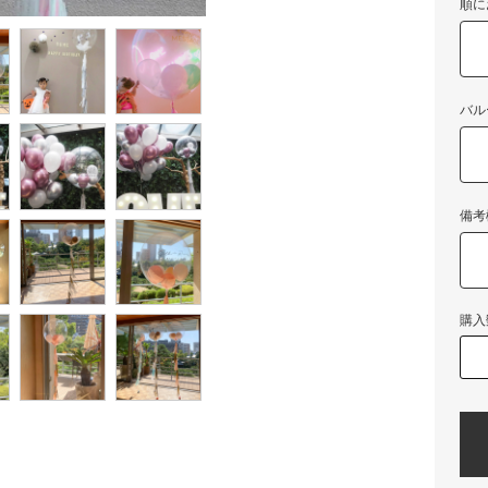
順に
バル
備考
購入