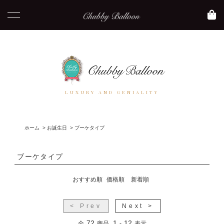
LUXURY AND GENIALITY
ホーム
>
お誕生日
>
ブーケタイプ
ブーケタイプ
おすすめ順
価格順
新着順
< Prev
Next >
72
1
12
全
商品
-
表示