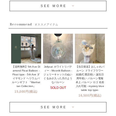
~３０００円
メディア掲載情報
SEE MORE
~５５００円
採用情報
~８８００円
Recommend
ハワイウェディングサービス
オススメアイテム
~１１０００円
企業・法人様
１１０００円以上
ウェディングコンフェッティバルーン特集
NEW YORK MIND - ニューヨークスタイルバルーン
実店舗について -大阪 堀江店・名古屋 星ヶ丘店・滋賀 配送
ギフト -
センター店・沖縄 嘉手納基地店-
※コンフェッティバルーン -プリント内容-
【送料無料】5th Ave Di
【当日発送】おしゃれバ
Jellycat ホワイトリバテ
プリントサービス
amond Float Balloon -
ルーン ドライフラワー
ィー - Moonlit Balloon -
Float type - 5th Ave ダ
結婚式 開店祝い 誕生日
ジェリーキャットのぬい
前撮り写真バルーン特集
イヤモンド ヘリウムバ
周年祝い バルーン電報
ぐるみが入った月のよう
ルーンギフト 『Manhat
卓上 バルーン ロゴ 名前
なバルーン
tan Collection』
入れ可能 - mystery blue
SOLD OUT
姉妹店＆関連ショップについて
table top type-
15,000円(税込)
16,500円(税込)
当日発送 翌日午前中お届け
SEE MORE
安心のチャビーバルーン