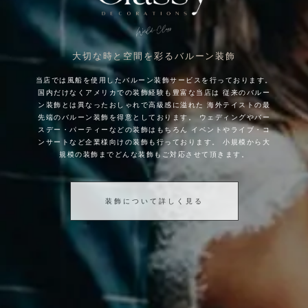
大切な時と空間を彩るバルーン装飾
当店では風船を使用したバルーン装飾サービスを行っております。
国内だけなくアメリカでの装飾経験も豊富な当店は
従来のバルー
ン装飾とは異なったおしゃれで高級感に溢れた
海外テイストの最
先端のバルーン装飾を得意としております。
ウェディングやバー
スデー・パーティーなどの装飾はもちろん
イベントやライブ・コ
ンサートなど企業様向けの装飾も行っております。
小規模から大
規模の装飾までどんな装飾もご対応させて頂きます。
装飾について詳しく見る