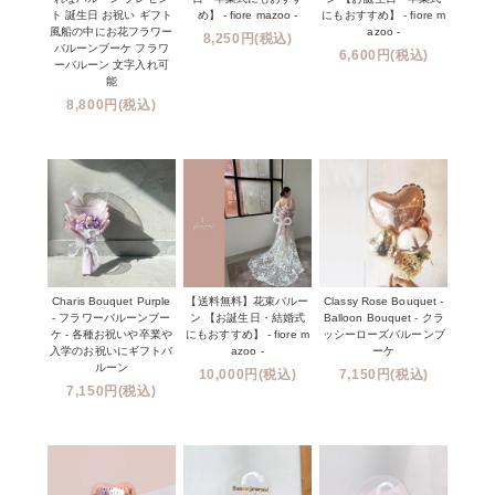
ト 誕生日 お祝い ギフト
め】 - fiore mazoo -
にもおすすめ】 - fiore m
風船の中にお花フラワー
azoo -
8,250円(税込)
バルーンブーケ フラワ
6,600円(税込)
ーバルーン 文字入れ可
能
8,800円(税込)
Charis Bouquet Purple
【送料無料】花束バルー
Classy Rose Bouquet -
- フラワーバルーンブー
ン 【お誕生日・結婚式
Balloon Bouquet - クラ
ケ - 各種お祝いや卒業や
にもおすすめ】 - fiore m
ッシーローズバルーンブ
入学のお祝いにギフトバ
azoo -
ーケ
ルーン
10,000円(税込)
7,150円(税込)
7,150円(税込)