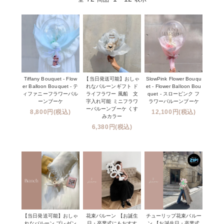
Tiffany Bouquet - Flow
【当日発送可能】おしゃ
SlowPink Flower Bouqu
er Balloon Bouquet - テ
れなバルーンギフト ド
et - Flower Balloon Bou
ィファニーフラワーバル
ライフラワー 風船 文
quet - スローピンク フ
ーンブーケ
字入れ可能 ミニフラワ
ラワーバルーンブーケ
ーバルーンブーケ くす
8,800円(税込)
12,100円(税込)
みカラー
6,380円(税込)
【当日発送可能】おしゃ
花束バルーン 【お誕生
チューリップ花束バルー
れなバルーン プレゼン
日・卒業式にもおすす
ン 【お誕生日・卒業式