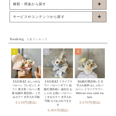
卓上タイプバルーン
種類・用途から探す
浮くタイプバルーン
お誕生日
サービスやコンテンツから探す
ブーケタイプバルーン
ウェディング
ABOUT US - 私たちについて -
フラワーバルーンブーケ
ベイビーシャワー（ご妊娠・ご出産祝い）
Ranking
発送について
人気ランキング
ムーンリットバルーン
ハーフ&ファーストバースデー
Q&A
1
2
3
コンフェッティバルーン
開店・周年祝い
メッセージカード・電報について
フリンジバルーン
発表会・劇場
オーダーメイドについて
デコレーションセット
その他お祝い
セミオーダーについて
【当日発送】おしゃれな
【結婚式/開店祝い】文
【当日発送】ドライフラ
プロップスバルーン
バルーン プレゼント ギ
字入れ無料 おしゃれバ
ワー バルーンギフト 結
クリスマス
フリンジバルーンについて
フト 置き型 バルーン電
ルーン ドライフラワー -
婚式 開店祝い 誕生日 お
報 結婚式 開店祝い くす
Midtown ivory table top
しゃれ お祝い バルーン
オプション
新商品
みカラー 文字入れ可能
type-
くすみカラー 文字入れ
コンフェッティバルーンについて
可能 ロゴお入れできま
9,130円(税込)
8,470円(税込)
成人式・卒業式・入学式バルーンブーケ
す
人気商品
バルーン装飾サービス
6,490円(税込)
OTHER