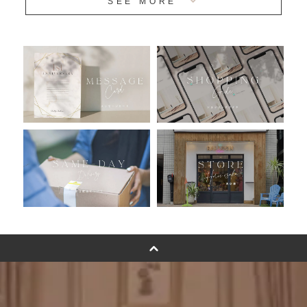
SEE MORE
安心のチャビーバルーン
人気ランキング
おすすめ商品
バルーン自動販売機
浮くバルーンオーダーメイド - coming soonn -
卓上バルーンオーダーメイド
ムーンリットバルーンについて
その他オーダーメイド
スタンドバルーン
バルーンフラワーブーケについて
プリントフォント詳細＆使用例
GENIAL MAGAZINE