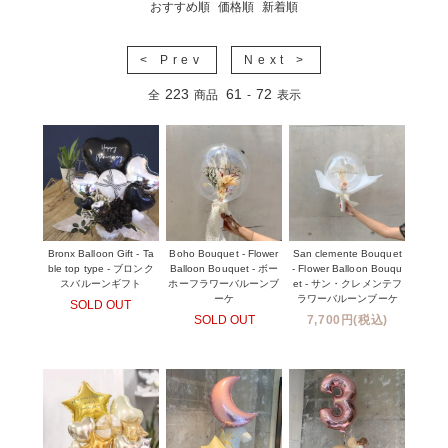
おすすめ順
価格順
新着順
< Prev
Next >
223
61
72
全
商品
-
表示
Bronx Balloon Gift - Ta
Boho Bouquet - Flower
San clemente Bouquet
ble top type - ブロンク
Balloon Bouquet - ボー
- Flower Balloon Bouqu
スバルーンギフト
ホーフラワーバルーンブ
et - サン・クレメンテフ
ーケ
ラワーバルーンブーケ
SOLD OUT
SOLD OUT
7,700円(税込)