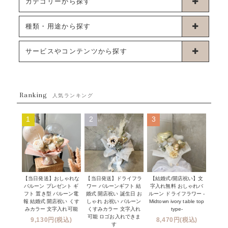
カテゴリーから探す
卓上タイプバルーン
種類・用途から探す
浮くタイプバルーン
お誕生日
サービスやコンテンツから探す
ブーケタイプバルーン
ウェディング
ABOUT US - 私たちについて -
フラワーバルーンブーケ
ベイビーシャワー（ご妊娠・ご出産祝い）
Ranking
発送について
人気ランキング
ムーンリットバルーン
ハーフ&ファーストバースデー
Q&A
1
2
3
コンフェッティバルーン
開店・周年祝い
メッセージカード・電報について
フリンジバルーン
発表会・劇場
オーダーメイドについて
デコレーションセット
その他お祝い
セミオーダーについて
【当日発送】おしゃれな
【結婚式/開店祝い】文
【当日発送】ドライフラ
プロップスバルーン
バルーン プレゼント ギ
字入れ無料 おしゃれバ
ワー バルーンギフト 結
クリスマス
フリンジバルーンについて
フト 置き型 バルーン電
ルーン ドライフラワー -
婚式 開店祝い 誕生日 お
報 結婚式 開店祝い くす
Midtown ivory table top
しゃれ お祝い バルーン
オプション
新商品
みカラー 文字入れ可能
type-
くすみカラー 文字入れ
コンフェッティバルーンについて
可能 ロゴお入れできま
9,130円(税込)
8,470円(税込)
成人式・卒業式・入学式バルーンブーケ
す
人気商品