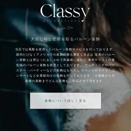
大切な時と空間を彩るバルーン装飾
当店では風船を使用したバルーン装飾サービスを行っております。
国内だけなくアメリカでの装飾経験も豊富な当店は
従来のバルー
ン装飾とは異なったおしゃれで高級感に溢れた
海外テイストの最
先端のバルーン装飾を得意としております。
ウェディングやバー
スデー・パーティーなどの装飾はもちろん
イベントやライブ・コ
ンサートなど企業様向けの装飾も行っております。
小規模から大
規模の装飾までどんな装飾もご対応させて頂きます。
装飾について詳しく見る