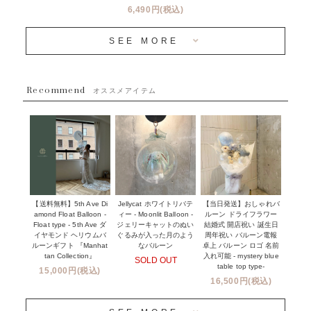
バルーン装飾サービス
6,490円(税込)
OTHER
~３０００円
メディア掲載情報
SEE MORE
~５５００円
採用情報
~８８００円
Recommend
ハワイウェディングサービス
オススメアイテム
~１１０００円
企業・法人様
１１０００円以上
ウェディングコンフェッティバルーン特集
NEW YORK MIND - ニューヨークスタイルバルーン
実店舗について -大阪 堀江店・名古屋 星ヶ丘店・滋賀 配送
ギフト -
センター店・沖縄 嘉手納基地店-
※コンフェッティバルーン -プリント内容-
【送料無料】5th Ave Di
【当日発送】おしゃれバ
Jellycat ホワイトリバテ
プリントサービス
amond Float Balloon -
ルーン ドライフラワー
ィー - Moonlit Balloon -
Float type - 5th Ave ダ
結婚式 開店祝い 誕生日
ジェリーキャットのぬい
前撮り写真バルーン特集
イヤモンド ヘリウムバ
周年祝い バルーン電報
ぐるみが入った月のよう
ルーンギフト 『Manhat
卓上 バルーン ロゴ 名前
なバルーン
tan Collection』
入れ可能 - mystery blue
SOLD OUT
姉妹店＆関連ショップについて
table top type-
15,000円(税込)
16,500円(税込)
当日発送 翌日午前中お届け