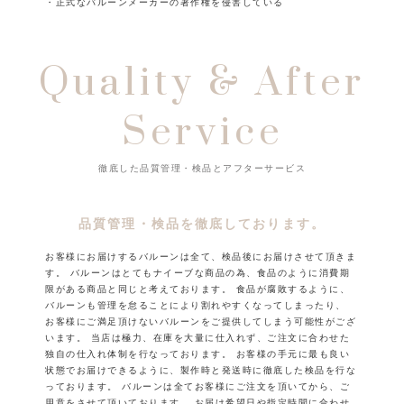
・正式なバルーンメーカーの著作権を侵害している
Quality & After
Service
徹底した品質管理・検品とアフターサービス
品質管理・検品を徹底しております。
お客様にお届けするバルーンは全て、検品後にお届けさせて頂きま
す。
バルーンはとてもナイーブな商品の為、食品のように消費期
限がある商品と同じと考えております。
食品が腐敗するように、
バルーンも管理を怠ることにより割れやすくなってしまったり、
お客様にご満足頂けないバルーンをご提供してしまう可能性がござ
います。
当店は極力、在庫を大量に仕入れず、ご注文に合わせた
独自の仕入れ体制を行なっております。
お客様の手元に最も良い
状態でお届けできるように、製作時と発送時に徹底した検品を行な
っております。
バルーンは全てお客様にご注文を頂いてから、ご
用意をさせて頂いております。
お届け希望日や指定時間に合わせ