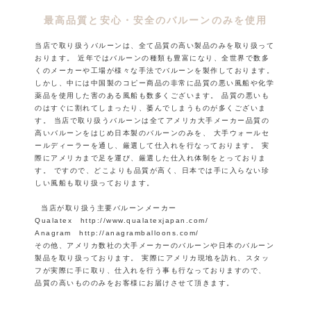
最高品質と安心・安全のバルーンのみを使用
当店で取り扱うバルーンは、全て品質の高い製品のみを取り扱って
おります。
近年ではバルーンの種類も豊富になり、全世界で数多
くのメーカーや工場が様々な手法でバルーンを製作しております。
しかし、中には中国製のコピー商品の非常に品質の悪い風船や化学
薬品を使用した害のある風船も数多くございます。
品質の悪いも
のはすぐに割れてしまったり、萎んでしまうものが多くございま
す。
当店で取り扱うバルーンは全てアメリカ大手メーカー品質の
高いバルーンをはじめ日本製のバルーンのみを、
大手ウォールセ
ールディーラーを通し、厳選して仕入れを行なっております。
実
際にアメリカまで足を運び、厳選した仕入れ体制をとっておりま
す。
ですので、どこよりも品質が高く、日本では手に入らない珍
しい風船も取り扱っております。
当店が取り扱う主要バルーンメーカー
Qualatex http://www.qualatexjapan.com/
Anagram http://anagramballoons.com/
その他、アメリカ数社の大手メーカーのバルーンや日本のバルーン
製品を取り扱っております。
実際にアメリカ現地を訪れ、スタッ
フが実際に手に取り、仕入れを行う事も行なっておりますので、
品質の高いもののみをお客様にお届けさせて頂きます。