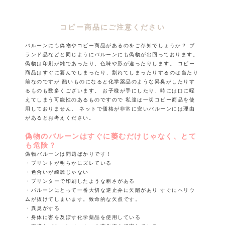
コピー商品にご注意ください
バルーンにも偽物やコピー商品があるのをご存知でしょうか？
ブ
ランド品などと同じようにバルーンにも偽物が出回っております。
偽物は印刷が雑であったり、色味や形が違ったりします。
コピー
商品はすぐに萎んでしまったり、割れてしまったりするのは当たり
前なのですが
酷いものになると化学薬品のような異臭がしたりす
るものも数多くございます。
お子様が手にしたり、時には口に咥
えてしまう可能性のあるものですので
私達は一切コピー商品を使
用しておりません。
ネットで価格が非常に安いバルーンには理由
があるとお考えください。
偽物のバルーンはすぐに萎むだけじゃなく、とて
も危険？
偽物バルーンは問題ばかりです！
・プリントが明らかにズレている
・色合いが綺麗じゃない
・プリンターで印刷したような粗さがある
・バルーンにとって一番大切な逆止弁に欠陥があり
すぐにヘリウ
ムが抜けてしまいます。致命的な欠点です。
・異臭がする
・身体に害を及ぼす化学薬品を使用している