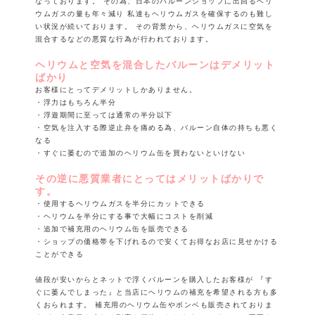
なっております。
その為、日本のバルーンショップに出回るヘリ
ウムガスの量も年々減り
私達もヘリウムガスを確保するのも難し
い状況が続いております。
その背景から、ヘリウムガスに空気を
混合するなどの悪質な行為が行われております。
ヘリウムと空気を混合したバルーンはデメリット
ばかり
お客様にとってデメリットしかありません。
・浮力はもちろん半分
・浮遊期間に至っては通常の半分以下
・空気を注入する際逆止弁を痛める為、バルーン自体の持ちも悪く
なる
・すぐに萎むので追加のヘリウム缶を買わないといけない
その逆に悪質業者にとってはメリットばかりで
す。
・使用するヘリウムガスを半分にカットできる
・ヘリウムを半分にする事で大幅にコストを削減
・追加で補充用のヘリウム缶を販売できる
・ショップの価格帯を下げれるので安くてお得なお店に見せかける
ことができる
値段が安いからとネットで浮くバルーンを購入したお客様が
『す
ぐに萎んでしまった』と当店にヘリウムの補充を希望される方も多
くおられます。
補充用のヘリウム缶やボンベも販売されておりま