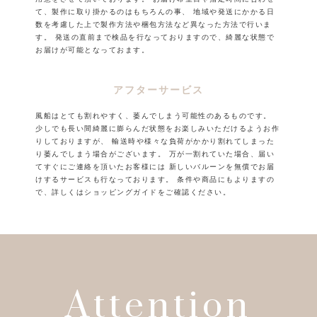
て、製作に取り掛かるのはもちろんの事、
地域や発送にかかる日
数を考慮した上で製作方法や梱包方法など異なった方法で行いま
す。
発送の直前まで検品を行なっておりますので、綺麗な状態で
お届けが可能となっておます。
アフターサービス
風船はとても割れやすく、萎んでしまう可能性のあるものです。
少しでも長い間綺麗に膨らんだ状態をお楽しみいただけるようお作
りしておりますが、
輸送時や様々な負荷がかかり割れてしまった
り萎んでしまう場合がございます。
万が一割れていた場合、届い
てすぐにご連絡を頂いたお客様には
新しいバルーンを無償でお届
けするサービスも行なっております。
条件や商品にもよりますの
で、詳しくはショッピングガイドをご確認ください。
Attention