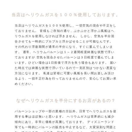
当店はヘリウムガスを１００％使用しております。
当店はヘリウムガスを１００％使用し、一切空気の混合や不正をし
ておりません。
皆様もご存知の通り、ぷかぷかと浮かぶ風船はヘ
リウムガスを使用しなければ浮きません。
しかし、空気を半分混
合させても一時的にプカプカと浮かばせることが可能なんです。
その代わり浮遊期間が通常の半分になり、すぐに萎んでしまいま
す。
通常、ヘリウムバルーンは１～２週間程度綺麗な状態で浮い
ておりますが
空気を混合させたバルーンは３日程度で萎んでしま
います。ひどい場合は1日前後で浮力を失う場合もあります。
届い
た時点では綺麗な状態で浮いているので一見区別はつかない悪質な
方法になります。
私達は皆様に可愛い風船を長い間お楽しみ頂け
るよう、一切不正行為を行っておりませんので、安心してお買い求
めください。
なぜヘリウムガスを半分にするお店があるの？
バルーンショップや一部の業種の方以外、日常でヘリウムガスを使
用する事はほぼ無いと思います。
ヘリウムガスは世界的にも減少
傾向にあり、非常に価格が高騰しております。
ディズニーランド
等でも一時的にバルーンの販売を中止するなど、大変深刻な問題と