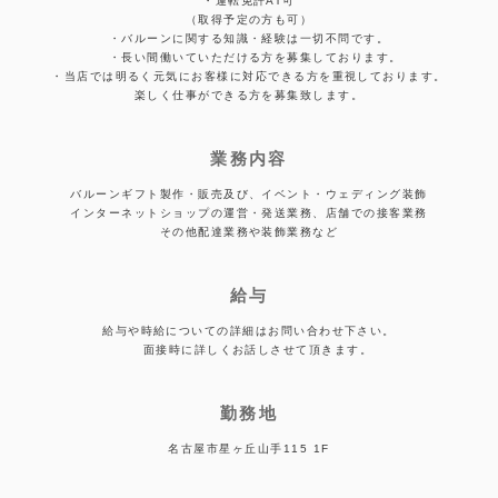
・運転免許AT可
（取得予定の方も可）
・バルーンに関する知識・経験は一切不問です。
・長い間働いていただける方を募集しております。
・当店では明るく元気にお客様に対応できる方を重視しております。
楽しく仕事ができる方を募集致します。
業務内容
バルーンギフト製作・販売及び、イベント・ウェディング装飾
インターネットショップの運営・発送業務、店舗での接客業務
その他配達業務や装飾業務など
給与
給与や時給についての詳細はお問い合わせ下さい。
面接時に詳しくお話しさせて頂きます。
勤務地
名古屋市星ヶ丘山手115 1F