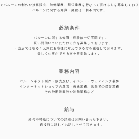
店でバルーンの制作や接客販売、装飾業務、配送業務を行なって頂ける方を募集しており
バルーンに関する知識・経験は一切不問です。
必須条件
・バルーンに関する知識・経験は一切不問です。
・長い間働いていただける方を募集しております。
・当店では明るく元気にお客様に対応できる方を重視しております。
楽しく仕事ができる方を募集致します。
業務内容
バルーンギフト製作・販売及び、イベント・ウェディング装飾
インターネットショップの運営・発送業務、店舗での接客業務
その他配達業務や装飾業務など
給与
給与や時給についての詳細はお問い合わせ下さい。
面接時に詳しくお話しさせて頂きます。