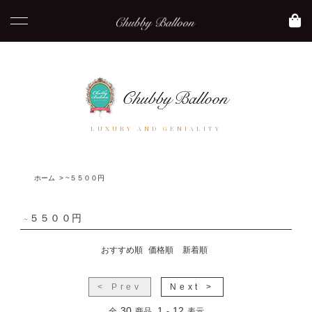
LUXURY AND GENIALITY
ホーム
>
~５５００円
~５５００円
おすすめ順
価格順
新着順
< Prev
Next >
30
1
12
全
商品
-
表示