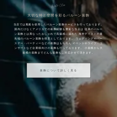
大切な時と空間を彩るバルーン装飾
当店では風船を使用したバルーン装飾サービスを行っております。
国内だけなくアメリカでの装飾経験も豊富な当店は
従来のバルー
ン装飾とは異なったおしゃれで高級感に溢れた
海外テイストの最
先端のバルーン装飾を得意としております。
ウェディングやバー
スデー・パーティーなどの装飾はもちろん
イベントやライブ・コ
ンサートなど企業様向けの装飾も行っております。
小規模から大
規模の装飾までどんな装飾もご対応させて頂きます。
装飾について詳しく見る