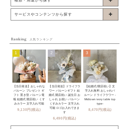
種類・用途から探す
浮くタイプバルーン
お誕生日
サービスやコンテンツから探す
ブーケタイプバルーン
ウェディング
ABOUT US - 私たちについて -
フラワーバルーンブーケ
ベイビーシャワー（ご妊娠・ご出産祝い）
Ranking
発送について
人気ランキング
ムーンリットバルーン
ハーフ&ファーストバースデー
Q&A
1
2
3
コンフェッティバルーン
開店・周年祝い
メッセージカード・電報について
フリンジバルーン
発表会・劇場
オーダーメイドについて
デコレーションセット
その他お祝い
セミオーダーについて
【当日発送】おしゃれな
【結婚式/開店祝い】文
【当日発送】ドライフラ
プロップスバルーン
バルーン プレゼント ギ
字入れ無料 おしゃれバ
ワー バルーンギフト 結
クリスマス
フリンジバルーンについて
フト 置き型 バルーン電
ルーン ドライフラワー -
婚式 開店祝い 誕生日 お
報 結婚式 開店祝い くす
Midtown ivory table top
しゃれ お祝い バルーン
オプション
新商品
みカラー 文字入れ可能
type-
くすみカラー 文字入れ
コンフェッティバルーンについて
可能 ロゴお入れできま
9,130円(税込)
8,470円(税込)
成人式・卒業式・入学式バルーンブーケ
す
人気商品
バルーン装飾サービス
6,490円(税込)
OTHER
~３０００円
メディア掲載情報