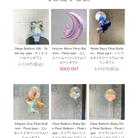
Diego Balloon Gift - Ta
Unicorn Moon Float Bal
Noble Navy Float Ballo
ble top type - ディエゴ
loon - Float type - ユニ
on - Float type - ノーブ
バルーンギフト
コーンムーンヘリウムバ
ルネイビーヘリウムバル
ルーンギフト
ーンギフト
4,730円(税込)
SOLD OUT
6,050円(税込)
Elegant Star Float Ball
Clear Balloon Baby Blu
Clear Balloon Baby Pin
oon - Float type - エレ
e Float Balloon - Float t
k Float Balloon - Float t
ガントスターヘリウムバ
ype - クリアバルーンベ
ype - クリアバルーンベ
ルーンギフト
イビーブルーヘリウムバ
イビーピンクヘリウムバ