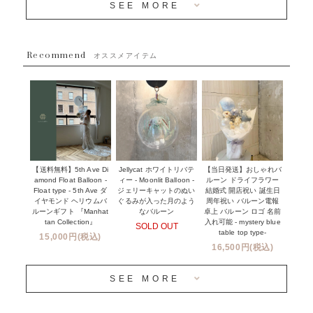
SEE MORE
~５５００円
採用情報
~８８００円
Recommend
ハワイウェディングサービス
オススメアイテム
~１１０００円
企業・法人様
１１０００円以上
ウェディングコンフェッティバルーン特集
NEW YORK MIND - ニューヨークスタイルバルーン
実店舗について -大阪 堀江店・名古屋 星ヶ丘店・滋賀 配送
ギフト -
センター店・沖縄 嘉手納基地店-
※コンフェッティバルーン -プリント内容-
【送料無料】5th Ave Di
【当日発送】おしゃれバ
Jellycat ホワイトリバテ
プリントサービス
amond Float Balloon -
ルーン ドライフラワー
ィー - Moonlit Balloon -
Float type - 5th Ave ダ
結婚式 開店祝い 誕生日
ジェリーキャットのぬい
前撮り写真バルーン特集
イヤモンド ヘリウムバ
周年祝い バルーン電報
ぐるみが入った月のよう
ルーンギフト 『Manhat
卓上 バルーン ロゴ 名前
なバルーン
tan Collection』
入れ可能 - mystery blue
SOLD OUT
姉妹店＆関連ショップについて
table top type-
15,000円(税込)
16,500円(税込)
当日発送 翌日午前中お届け
SEE MORE
安心のチャビーバルーン
人気ランキング