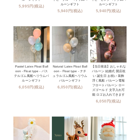
ルーンギフト
ルーンギフト
5,995円(税込)
5,940円(税込)
5,940円(税込)
Pastel Latex Float Ball
Natural Latex Float Ball
【当日発送】おしゃれな
oon - Float type - パス
oon - Float type - ナチ
バルーン 結婚式 開店祝
テルゴム風船ヘリウムバ
ュラルゴム風船ヘリウム
い 誕生日 お祝い 装飾
ルーンギフト
バルーンギフト
浮く風船 バルーン電報
フロートバルーン ロー
6,050円(税込)
6,050円(税込)
ズゴールド 文字入れ可
能 ロゴお入れできます
6,050円(税込)