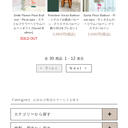
Smile Flower Float Ball
Reindeer Xmas Balloon
Santa Float Balloon - Fl
oon - Float type - スマ
- トナカイお散歩バルー
oat type - サンタさんの
イルフラワーヘリウムバ
ン - クリスマスバルーン
ヘリウムバルーン クリ
ルーンギフト [Tassel B
飾り付け&プレゼント
スマスバルーン
alloon]
3,080円(税込)
3,080円(税込)
SOLD OUT
30
1
12
全
商品
-
表示
< Prev
Next >
Category
お好みの商品やサービスを探す
カテゴリーから探す
卓上タイプバルーン