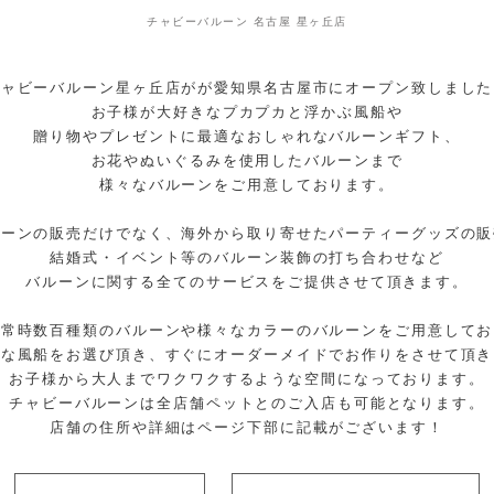
チャビーバルーン 名古屋 星ヶ丘店
チャビーバルーン星ヶ丘店がが愛知県名古屋市にオープン致しました
お子様が大好きなプカプカと浮かぶ風船や
贈り物やプレゼントに最適なおしゃれなバルーンギフト、
お花やぬいぐるみを使用したバルーンまで
様々なバルーンをご用意しております。
ルーンの販売だけでなく、海外から取り寄せたパーティーグッズの販
結婚式・イベント等のバルーン装飾の打ち合わせなど
バルーンに関する全てのサービスをご提供させて頂きます。
は常時数百種類のバルーンや様々なカラーのバルーンをご用意してお
きな風船をお選び頂き、すぐにオーダーメイドでお作りをさせて頂き
お子様から大人までワクワクするような空間になっております。
チャビーバルーンは全店舗ペットとのご入店も可能となります。
店舗の住所や詳細はページ下部に記載がございます！