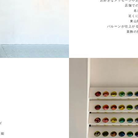
お好きなメッセージや
店舗で
名
近く
東山
バルーンが仕上が
装飾の
イ
可能