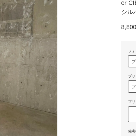
er CI
シル
8,8
フォ
プリ
プリ
備考