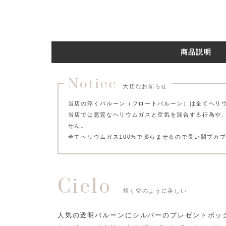
商品説明
Notice
大切なお知らせ
当店の浮くバルーン（フロートバルーン）は全てヘリ
当店では悪質なヘリウムガスと空気を混合する行為や
せん。
全てヘリウムガス100%で膨らませるので長い間プカ
Cielo
輝く空のように美しい
人気の透明バルーンにシルバーのプレゼントボッ