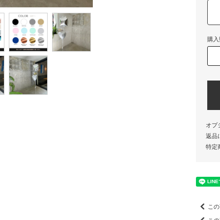
購入
オプ
返品
特定
この