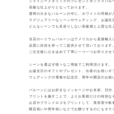
シャイニーメタリックのプレゼントボックスバル
高級な仕上がりとなっております。
透明の大きなバルーンの中に、ホワイトの羽根が
ラグジュアリーなシーンやウェディング、お誕生
どんなシーンでも見劣りしない高級感と上質な仕
当店のヘリウムバルーンはアメリカから直接輸入
品質に自信を持ってご提供させて頂いております
ご注文後に心を込めて丁寧に一つ一つお作りさせ
シーンを選ばず様々なご用途でご利用頂けます。
お誕生日のギフトやプレゼント、出産のお祝いギ
ウェディングの電報や記念日、周年や開店のお祝
バルーンにはお好きなメッセージやお名前、日付
プリントを施すことで、よりお客様だけの特別な
お店やブランドロゴをプリントして、美容室や飲
開店祝いや周年祝いなどでお贈りするのにもオス