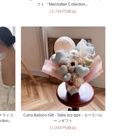
フト 『Manhattan Collection』
12,760円(税込)
e - クライス
Carla Balloon Gift - Table top type - カーラバル
ction』
ーンギフト
11,880円(税込)