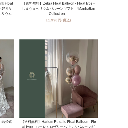
 Float
【送料無料】Zebra Float Balloon - Float type -
 お好きな
しまうまヘリウムバルーンギフト 『Manhattan
ーヘリウム
Collection』
11,990円(税込)
・結婚式
【送料無料】Harlem Rosalie Float Balloon - Flo
at type - ハーレムロザリーヘリウムバルーンギ