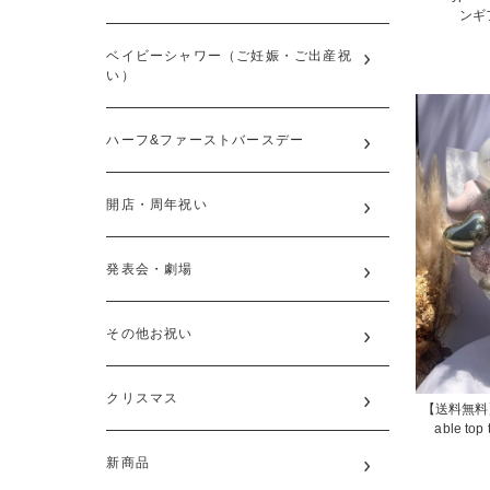
ンギフ
ベイビーシャワー（ご妊娠・ご出産祝
い）
ハーフ&ファーストバースデー
開店・周年祝い
発表会・劇場
その他お祝い
クリスマス
【送料無料】Hol
able t
新商品