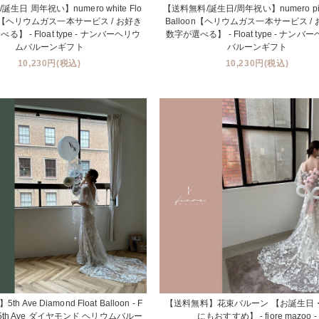
生日 周年祝い】numero white Flo
【送料無料/誕生日/周年祝い】numero pink
loon【ヘリウムガス一本サービス / お好き
Balloon【ヘリウムガス一本サービス /
】 - Float type - ナンバーヘリウ
数字が選べる】 - Float type - ナンバ
ムバルーンギフト
バルーンギフト
10,230円(税込)
10,230円(税込)
 Ave Diamond Float Balloon - F
【送料無料】花束バルーン 【お誕生日
e - 5th Ave ダイヤモンド ヘリウムバルー
にもおすすめ】 - fiore mazoo -