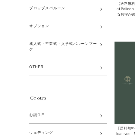
【送料無料/誕
プロップスバルーン
at Bal
な数字が選べる
オプション
成人式・卒業式・入学式バルーンブー
ケ
OTHER
Group
お誕生日
【送料無料】5th
ウェディング
loat typ