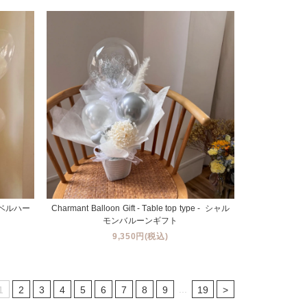
e - ベルハー
Charmant Balloon Gift - Table top type - シャル
モンバルーンギフト
9,350円(税込)
...
1
2
3
4
5
6
7
8
9
19
>