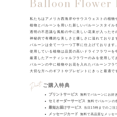
Balloon Flower
私たちはアメリカ西海岸やサウスウェストの植物
植物とバルーンを用いた新しいバルーンスタイル
透明の不思議な風船の中に美しい花束が入ったそ
神秘的で有機的な美しさと優しさに溢れておりま
バルーンは全て一つ一つ丁寧に仕上げております
使用している植物は品質の高いドライフラワーを
厳選したアーティシャルフラワーのみを使用して
バルーンの中に植物やお花を入れたバルーンフラ
大切な方へのギフトやプレゼントにきっと最適で
ご購入特典
プリントサービス
無料でバルーンにお好
セミオーダーサービス
無料でバルーンの
最短お届けサービス
当日15時までのご
メッセージカード
無料で高品質なメッセ