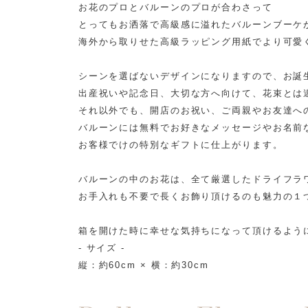
お花のプロとバルーンのプロが合わさって
とってもお洒落で高級感に溢れたバルーンブーケ
海外から取りせた高級ラッピング用紙でより可愛
シーンを選ばないデザインになりますので、お誕
出産祝いや記念日、大切な方へ向けて、花束とは
それ以外でも、開店のお祝い、ご両親やお友達へ
バルーンには無料でお好きなメッセージやお名前
お客様でけの特別なギフトに仕上がります。
バルーンの中のお花は、全て厳選したドライフラ
お手入れも不要で長くお飾り頂けるのも魅力の１
箱を開けた時に幸せな気持ちになって頂けるよう
- サイズ -
縦：約60cm × 横：約30cm