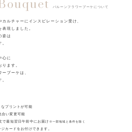
 Bouquet
バルーンフラワーブーケについて
やカルチャーにインスピレーション受け、
を表現しました。
の姿は
す。
。
中心に
おります。
ワーブーケは、
す。
きなプリントが可能
色合い変更可能
注文で最短翌日午前中にお届け
※一部地域と条件を除く
ージカードをお付けできます。