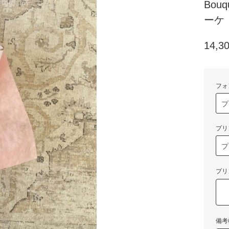
Bou
ーケ
14,3
フォ
プリ
プリ
備考