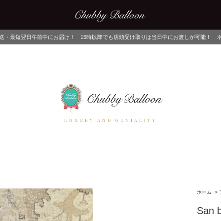
け！ 15時以降でも店頭受け取りは当日中にお渡しが可能！ ネットでご注文後、店舗で
LUXURY AND GENIALITY
ホーム
>
San b