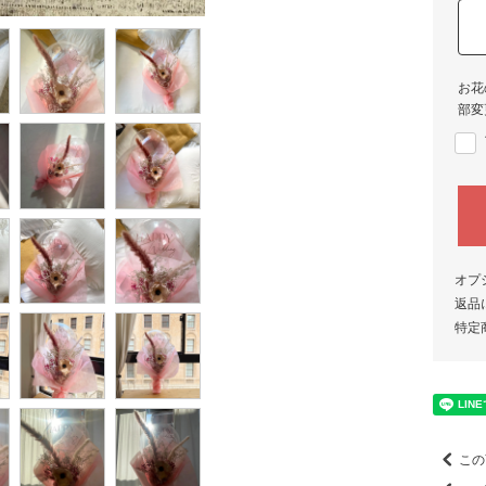
お花
部変
オプ
返品
特定
この