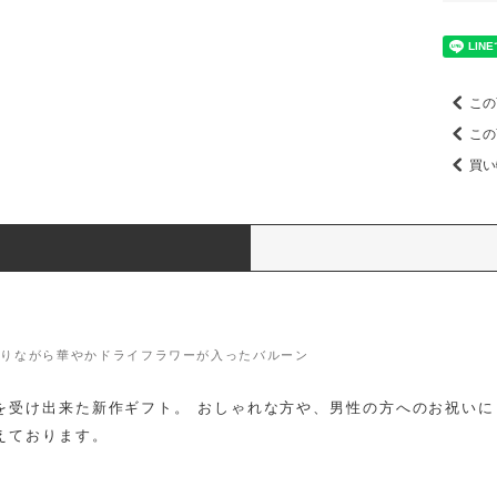
この
この
買い
ありながら華やかドライフラワーが入ったバルーン
を受け出来た新作ギフト。 おしゃれな方や、男性の方へのお祝い
えております。