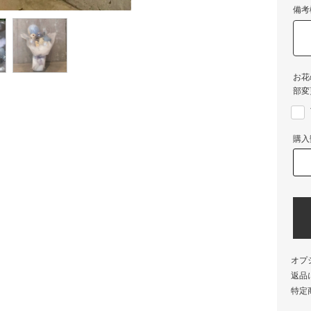
備考
お花
部変
購入
オプ
返品
特定