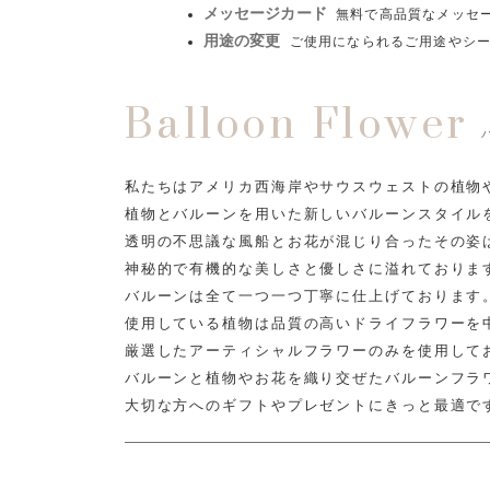
メッセージカード
無料で高品質なメッセ
用途の変更
ご使用になられるご用途やシ
Balloon Flower
私たちはアメリカ西海岸やサウスウェストの植物
植物とバルーンを用いた新しいバルーンスタイル
透明の不思議な風船とお花が混じり合ったその姿
神秘的で有機的な美しさと優しさに溢れておりま
バルーンは全て一つ一つ丁寧に仕上げております
使用している植物は品質の高いドライフラワーを
厳選したアーティシャルフラワーのみを使用して
バルーンと植物やお花を織り交ぜたバルーンフラ
大切な方へのギフトやプレゼントにきっと最適で