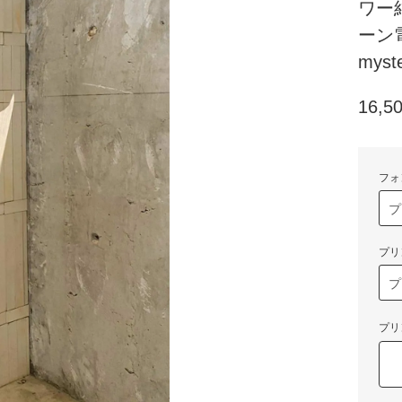
ワー
ーン
myste
16,5
フォ
プリ
プリ