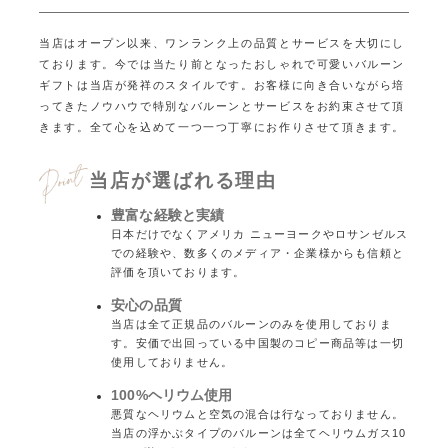
当店はオープン以来、ワンランク上の品質とサービスを大切にし
ております。
今では当たり前となったおしゃれで可愛いバルーン
ギフトは当店が発祥のスタイルです。
お客様に向き合いながら培
ってきたノウハウで特別なバルーンとサービスをお約束させて頂
きます。
全て心を込めて一つ一つ丁寧にお作りさせて頂きます。
当店が選ばれる理由
豊富な経験と実績
日本だけでなくアメリカ ニューヨークやロサンゼルス
での経験や、数多くのメディア・企業様からも信頼と
評価を頂いております。
安心の品質
当店は全て正規品のバルーンのみを使用しておりま
す。安価で出回っている中国製のコピー商品等は一切
使用しておりません。
100%ヘリウム使用
悪質なヘリウムと空気の混合は行なっておりません。
当店の浮かぶタイプのバルーンは全てヘリウムガス10