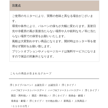
注意点
ご使用のモニターにより、実際の色味と異なる場合がございま
す。
環境や条件により、バルーンの保ちが大幅に変わります。直射日
光や冷暖房の風が直接当たらない場所や人や鋭利なモノ等に当た
らない場所での保管をお願いいたします。
風船は大変割れやすい商品になります。開封時はカッター等を使
用せず開封をお願い致します。
プリントオプションやメッセージカードは無料サービスになりま
すので保証の対象外となります。
こちらの商品が含まれるグループ
浮くタイプバルーン
/
お誕生日
/
お誕生日
/
浮くタイプ
/
ハーフ&ファーストバースデー
/
ハーフ&ファーストバースデー
/
浮くタイプ
/
開店・周年祝い
/
開店・周年祝い
/
浮くタイプ
/
発表会・劇場
/
発表会・劇場
/
浮くタイプ
/
その他お祝い
/
新商品
/
人気商品
/
~１１０００円
/