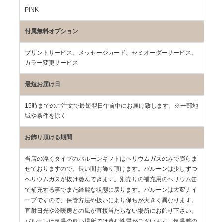
PINK
付属無料オプション
プリントサービス、メッセージカード、セミオーダーサービス、
カラー変更サービス
最短お届け日
15時までのご注文で最短翌日午前中にお届け致します。※一部地
域や条件を除く
お飾り頂ける期間
当店の浮くタイプのバルーンギフトはヘリウムガスのみで膨らま
せておりますので、長い間お飾り頂けます。バルーンは少しずつ
ヘリウムガスが抜け萎んできます。別売りの補充用のヘリウム缶
で補充する事でまた綺麗な状態に戻ります。バルーンは大変ナイ
ーブですので、保管方法や扱いにより保ちが大きく異なります。
直射日光や冷暖房との風が直接当たらない場所にお飾り下さい。
バルーンは気温の低い場所では萎む性質がございます。気温差の