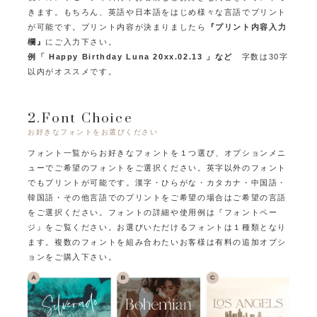
きます。
もちろん、英語や日本語をはじめ様々な言語でプリント
が可能です。
プリント内容が決まりましたら
『プリント内容入力
欄』
にご入力下さい。
例「 Happy Birthday Luna 20xx.02.13 」など
字数は30字
以内がオススメです。
2.Font Choice
お好きなフォントをお選びください
フォント一覧からお好きなフォントを１つ選び、オプションメニ
ューでご希望のフォントをご選択ください。
英字以外のフォント
でもプリントが可能です。
漢字・ひらがな・カタカナ・中国語・
韓国語・その他言語でのプリントをご希望の場合はご希望の言語
をご選択ください。
フォントの詳細や使用例は『フォントペー
ジ』をご覧ください。
お選びいただけるフォントは１種類となり
ます。
複数のフォントを組み合わたいお客様は有料の追加オプシ
ョンをご購入下さい。