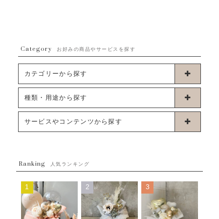
Category
お好みの商品やサービスを探す
カテゴリーから探す
卓上タイプバルーン
種類・用途から探す
浮くタイプバルーン
お誕生日
サービスやコンテンツから探す
ブーケタイプバルーン
ウェディング
ABOUT US - 私たちについて -
フラワーバルーンブーケ
ベイビーシャワー（ご妊娠・ご出産祝い）
Ranking
発送について
人気ランキング
ムーンリットバルーン
ハーフ&ファーストバースデー
Q&A
1
2
3
コンフェッティバルーン
開店・周年祝い
メッセージカード・電報について
フリンジバルーン
発表会・劇場