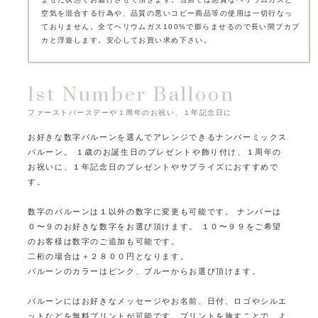
空気を混合する行為や、品質の悪いコピー商品等の使用は一切行なっ
ておりません。
全てヘリウムガス100%で膨らませるので長い間プカプ
カと浮遊します。安心してお買い求め下さい。
1st Number Balloon
ファーストバースデーや１周年のお祝い、１年記念日に
お好きな数字バルーンを選んでアレンジできるナンバーミックス
バルーン。
１歳のお誕生日のプレゼントや飾り付け、１周年の
お祝いに、１年記念日のプレゼントやサプライズにおすすめで
す。
数字のバルーンは１以外の数字に変更も可能です。
ナンバーは
０〜９のお好きな数字をお選び頂けます。
１０〜９９をご希望
のお客様は数字のご追加も可能です。
二桁の場合は＋２８００円となります。
バルーンのカラーはピンク、ブルーからお選び頂けます。
バルーンにはお好きなメッセージやお名前、日付、ロゴやシルエ
ットなどを無料プリントが可能です。
プリントを施すことで、よ