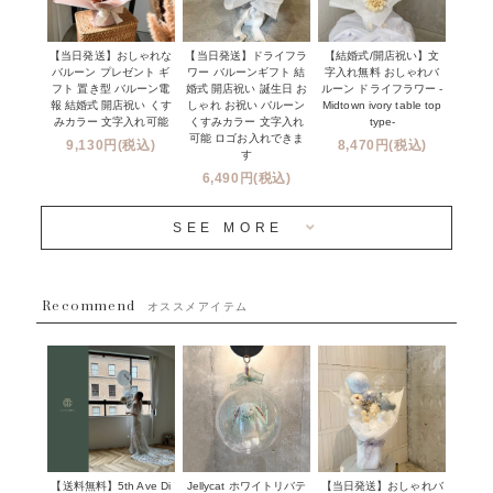
オーダーメイドについて
デコレーションセット
その他お祝い
セミオーダーについて
【当日発送】おしゃれな
【結婚式/開店祝い】文
【当日発送】ドライフラ
プロップスバルーン
バルーン プレゼント ギ
字入れ無料 おしゃれバ
ワー バルーンギフト 結
クリスマス
フリンジバルーンについて
フト 置き型 バルーン電
ルーン ドライフラワー -
婚式 開店祝い 誕生日 お
報 結婚式 開店祝い くす
Midtown ivory table top
しゃれ お祝い バルーン
オプション
新商品
みカラー 文字入れ可能
type-
くすみカラー 文字入れ
コンフェッティバルーンについて
可能 ロゴお入れできま
9,130円(税込)
8,470円(税込)
成人式・卒業式・入学式バルーンブーケ
す
人気商品
バルーン装飾サービス
6,490円(税込)
OTHER
~３０００円
メディア掲載情報
SEE MORE
~５５００円
採用情報
~８８００円
Recommend
ハワイウェディングサービス
オススメアイテム
~１１０００円
企業・法人様
１１０００円以上
ウェディングコンフェッティバルーン特集
NEW YORK MIND - ニューヨークスタイルバルーン
実店舗について -大阪 堀江店・名古屋 星ヶ丘店・滋賀 配送
ギフト -
センター店・沖縄 嘉手納基地店-
※コンフェッティバルーン -プリント内容-
【送料無料】5th Ave Di
【当日発送】おしゃれバ
Jellycat ホワイトリバテ