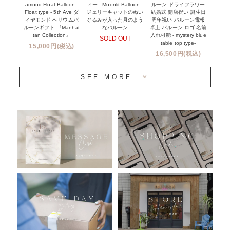
プリントサービス
amond Float Balloon -
ルーン ドライフラワー
ィー - Moonlit Balloon -
Float type - 5th Ave ダ
結婚式 開店祝い 誕生日
ジェリーキャットのぬい
前撮り写真バルーン特集
イヤモンド ヘリウムバ
周年祝い バルーン電報
ぐるみが入った月のよう
ルーンギフト 『Manhat
卓上 バルーン ロゴ 名前
なバルーン
tan Collection』
入れ可能 - mystery blue
SOLD OUT
姉妹店＆関連ショップについて
table top type-
15,000円(税込)
16,500円(税込)
当日発送 翌日午前中お届け
SEE MORE
安心のチャビーバルーン
人気ランキング
おすすめ商品
バルーン自動販売機
浮くバルーンオーダーメイド - coming soonn -
卓上バルーンオーダーメイド
ムーンリットバルーンについて
その他オーダーメイド