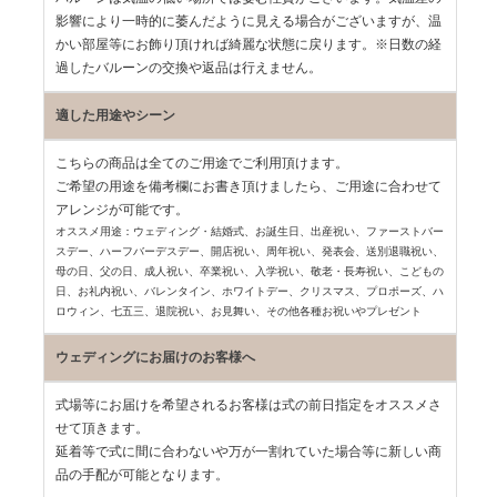
影響により一時的に萎んだように見える場合がございますが、温
かい部屋等にお飾り頂ければ綺麗な状態に戻ります。※日数の経
過したバルーンの交換や返品は行えません。
適した用途やシーン
こちらの商品は全てのご用途でご利用頂けます。
ご希望の用途を備考欄にお書き頂けましたら、ご用途に合わせて
アレンジが可能です。
オススメ用途：ウェディング・結婚式、お誕生日、出産祝い、ファーストバー
スデー、
ハーフバーデスデー、開店祝い、周年祝い、発表会、送別退職祝い、
母の日、父の日、
成人祝い、卒業祝い、入学祝い、敬老・長寿祝い、こどもの
日、お礼内祝い、
バレンタイン、ホワイトデー、クリスマス、プロポーズ、ハ
ロウィン、七五三、
退院祝い、お見舞い、その他各種お祝いやプレゼント
ウェディングにお届けのお客様へ
式場等にお届けを希望されるお客様は式の前日指定をオススメさ
せて頂きます。
延着等で式に間に合わないや万が一割れていた場合等に新しい商
品の手配が可能となります。