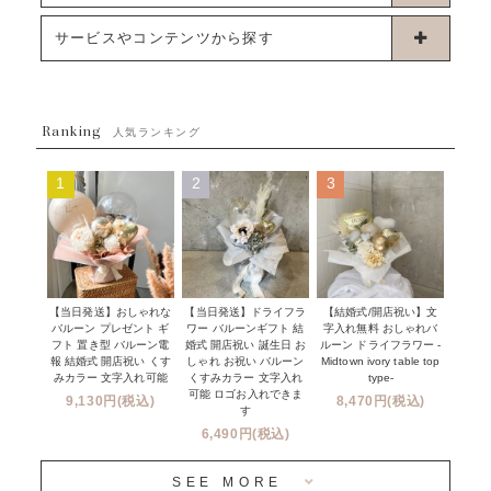
浮くタイプバルーン
お誕生日
サービスやコンテンツから探す
ブーケタイプバルーン
ウェディング
ABOUT US - 私たちについて -
フラワーバルーンブーケ
ベイビーシャワー（ご妊娠・ご出産祝い）
Ranking
発送について
人気ランキング
ムーンリットバルーン
ハーフ&ファーストバースデー
Q&A
1
2
3
コンフェッティバルーン
開店・周年祝い
メッセージカード・電報について
フリンジバルーン
発表会・劇場
オーダーメイドについて
デコレーションセット
その他お祝い
セミオーダーについて
【当日発送】おしゃれな
【結婚式/開店祝い】文
【当日発送】ドライフラ
プロップスバルーン
バルーン プレゼント ギ
字入れ無料 おしゃれバ
ワー バルーンギフト 結
クリスマス
フリンジバルーンについて
フト 置き型 バルーン電
ルーン ドライフラワー -
婚式 開店祝い 誕生日 お
報 結婚式 開店祝い くす
Midtown ivory table top
しゃれ お祝い バルーン
オプション
新商品
みカラー 文字入れ可能
type-
くすみカラー 文字入れ
コンフェッティバルーンについて
可能 ロゴお入れできま
9,130円(税込)
8,470円(税込)
成人式・卒業式・入学式バルーンブーケ
す
人気商品
バルーン装飾サービス
6,490円(税込)
OTHER
~３０００円
メディア掲載情報
SEE MORE