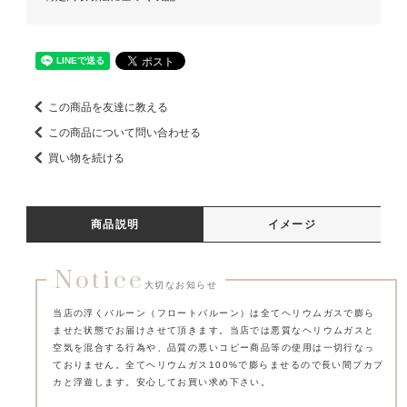
この商品を友達に教える
この商品について問い合わせる
買い物を続ける
商品説明
イメージ
Notice
大切なお知らせ
当店の浮くバルーン（フロートバルーン）は全てヘリウムガスで膨ら
ませた状態でお届けさせて頂きます。
当店では悪質なヘリウムガスと
空気を混合する行為や、品質の悪いコピー商品等の使用は一切行なっ
ておりません。
全てヘリウムガス100%で膨らませるので長い間プカプ
カと浮遊します。安心してお買い求め下さい。