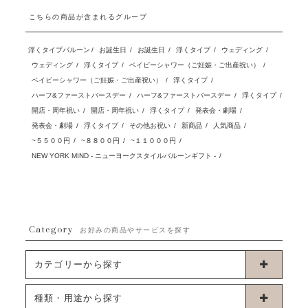
こちらの商品が含まれるグループ
浮くタイプバルーン
/
お誕生日
/
お誕生日
/
浮くタイプ
/
ウェディング
/
ウェディング
/
浮くタイプ
/
ベイビーシャワー（ご妊娠・ご出産祝い）
/
ベイビーシャワー（ご妊娠・ご出産祝い）
/
浮くタイプ
/
ハーフ&ファーストバースデー
/
ハーフ&ファーストバースデー
/
浮くタイプ
/
開店・周年祝い
/
開店・周年祝い
/
浮くタイプ
/
発表会・劇場
/
発表会・劇場
/
浮くタイプ
/
その他お祝い
/
新商品
/
人気商品
/
~５５００円
/
~８８００円
/
~１１０００円
/
NEW YORK MIND - ニューヨークスタイルバルーンギフト -
/
Category
お好みの商品やサービスを探す
カテゴリーから探す
卓上タイプバルーン
種類・用途から探す