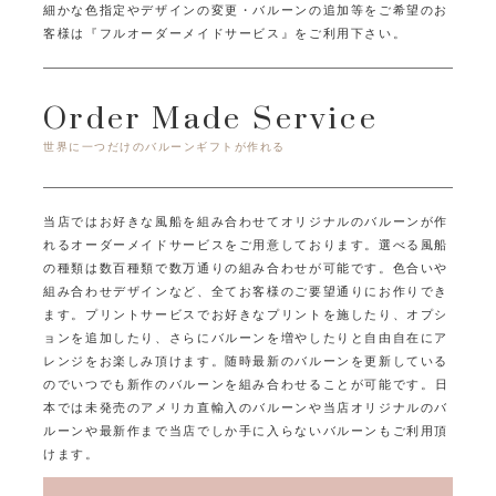
細かな色指定やデザインの変更・バルーンの追加等をご希望のお
客様は
『フルオーダーメイドサービス』をご利用下さい。
Order Made Service
世界に一つだけのバルーンギフトが作れる
当店ではお好きな風船を組み合わせてオリジナルのバルーンが作
れるオーダーメイドサービスをご用意しております。
選べる風船
の種類は数百種類で数万通りの組み合わせが可能です。
色合いや
組み合わせデザインなど、全てお客様のご要望通りにお作りでき
ます。
プリントサービスでお好きなプリントを施したり、オプシ
ョンを追加したり、
さらにバルーンを増やしたりと自由自在にア
レンジをお楽しみ頂けます。
随時最新のバルーンを更新している
のでいつでも新作のバルーンを組み合わせることが可能です。
日
本では未発売のアメリカ直輸入のバルーンや当店オリジナルのバ
ルーンや最新作まで
当店でしか手に入らないバルーンもご利用頂
けます。