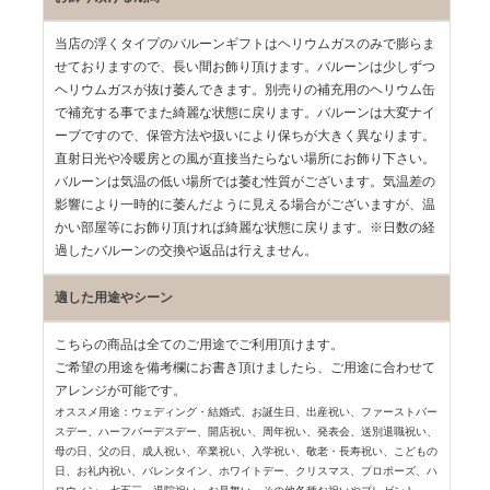
当店の浮くタイプのバルーンギフトはヘリウムガスのみで膨らま
せておりますので、長い間お飾り頂けます。バルーンは少しずつ
ヘリウムガスが抜け萎んできます。別売りの補充用のヘリウム缶
で補充する事でまた綺麗な状態に戻ります。バルーンは大変ナイ
ーブですので、保管方法や扱いにより保ちが大きく異なります。
直射日光や冷暖房との風が直接当たらない場所にお飾り下さい。
バルーンは気温の低い場所では萎む性質がございます。気温差の
影響により一時的に萎んだように見える場合がございますが、温
かい部屋等にお飾り頂ければ綺麗な状態に戻ります。※日数の経
過したバルーンの交換や返品は行えません。
適した用途やシーン
こちらの商品は全てのご用途でご利用頂けます。
ご希望の用途を備考欄にお書き頂けましたら、ご用途に合わせて
アレンジが可能です。
オススメ用途：ウェディング・結婚式、お誕生日、出産祝い、ファーストバー
スデー、
ハーフバーデスデー、開店祝い、周年祝い、発表会、送別退職祝い、
母の日、父の日、
成人祝い、卒業祝い、入学祝い、敬老・長寿祝い、こどもの
日、お礼内祝い、
バレンタイン、ホワイトデー、クリスマス、プロポーズ、ハ