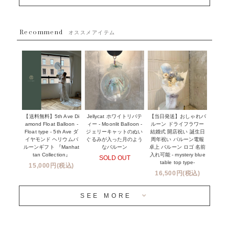
~５５００円
採用情報
~８８００円
Recommend
ハワイウェディングサービス
オススメアイテム
~１１０００円
企業・法人様
１１０００円以上
ウェディングコンフェッティバルーン特集
NEW YORK MIND - ニューヨークスタイルバルーン
実店舗について -大阪 堀江店・名古屋 星ヶ丘店・滋賀 配送
ギフト -
センター店・沖縄 嘉手納基地店-
※コンフェッティバルーン -プリント内容-
【送料無料】5th Ave Di
【当日発送】おしゃれバ
Jellycat ホワイトリバテ
プリントサービス
amond Float Balloon -
ルーン ドライフラワー
ィー - Moonlit Balloon -
Float type - 5th Ave ダ
結婚式 開店祝い 誕生日
ジェリーキャットのぬい
前撮り写真バルーン特集
イヤモンド ヘリウムバ
周年祝い バルーン電報
ぐるみが入った月のよう
ルーンギフト 『Manhat
卓上 バルーン ロゴ 名前
なバルーン
tan Collection』
入れ可能 - mystery blue
SOLD OUT
姉妹店＆関連ショップについて
table top type-
15,000円(税込)
16,500円(税込)
当日発送 翌日午前中お届け
SEE MORE
安心のチャビーバルーン
人気ランキング