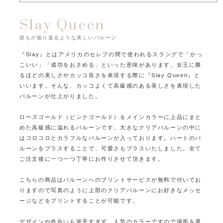
Slay Queen
誰もが振り返るような美しいバルーン
『Slay』とはアメリカのセレブの間で使われるスラングで「かっ
こいい」「成功をおさめる」といった意味があります。
女王に勝
るほどの美しさやカッコ良さを表現する際に『Slay Queen』と
いいます。
そんな、カッコよくて高級感のある美しさを表現した
バルーンが仕上がりました。
ローズゴールド（ピンクゴールド）をメインカラーに上品にまと
めた高級感に溢れるバルーンです。
大きなクリアバルーンの中に
はコロコロとカラフルなバルーンが入っております。
ハートのバ
ルーンをプラスすることで、可愛さもプラスいたしました。
全て
ご注文後に一つ一つ丁寧にお作りさせて頂きます。
こちらの商品はバルーンへのプリントサービスが無料で付いてお
りますので
写真のように上部のクリアバルーンにお好きなメッセ
ージなどをプリントすることが可能です。
デザインや色合いも派手すぎず、人気のカラーですので場面を選