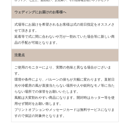
ロウィン、七五三、
退院祝い、お見舞い、その他各種お祝いやプレゼント
ウェディングにお届けのお客様へ
式場等にお届けを希望されるお客様は式の前日指定をオススメさ
せて頂きます。
延着等で式に間に合わないや万が一割れていた場合等に新しい商
品の手配が可能となります。
注意点
ご使用のモニターにより、実際の色味と異なる場合がございま
す。
環境や条件により、バルーンの保ちが大幅に変わります。直射日
光や冷暖房の風が直接当たらない場所や人や鋭利なモノ等に当た
らない場所での保管をお願いいたします。
風船は大変割れやすい商品になります。開封時はカッター等を使
用せず開封をお願い致します。
プリントオプションやメッセージカードは無料サービスになりま
すので保証の対象外となります。