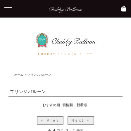
LUXURY AND GENIALITY
ホーム
>
フリンジバルーン
フリンジバルーン
おすすめ順
価格順
新着順
< Prev
Next >
4
1
4
全
商品
-
表示