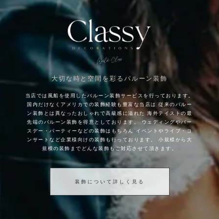
大切な時と空間を彩るバルーン装飾
当店では風船を使用したバルーン装飾サービスを行っております。
国内だけなくアメリカでの装飾経験も豊富な当店は
従来のバルー
ン装飾とは異なったおしゃれで高級感に溢れた
海外テイストの最
先端のバルーン装飾を得意としております。
ウェディングやバー
スデー・パーティーなどの装飾はもちろん
イベントやライブ・コ
ンサートなど企業様向けの装飾も行っております。
小規模から大
規模の装飾までどんな装飾もご対応させて頂きます。
装飾について詳しく見る