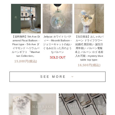
~１１０００円
企業・法人様
１１０００円以上
ウェディングコンフェッティバルーン特集
NEW YORK MIND - ニューヨークスタイルバルーン
実店舗について -大阪 堀江店・名古屋 星ヶ丘店・滋賀 配送
ギフト -
センター店・沖縄 嘉手納基地店-
※コンフェッティバルーン -プリント内容-
【送料無料】5th Ave Di
【当日発送】おしゃれバ
Jellycat ホワイトリバテ
プリントサービス
amond Float Balloon -
ルーン ドライフラワー
ィー - Moonlit Balloon -
Float type - 5th Ave ダ
結婚式 開店祝い 誕生日
ジェリーキャットのぬい
前撮り写真バルーン特集
イヤモンド ヘリウムバ
周年祝い バルーン電報
ぐるみが入った月のよう
ルーンギフト 『Manhat
卓上 バルーン ロゴ 名前
なバルーン
tan Collection』
入れ可能 - mystery blue
SOLD OUT
姉妹店＆関連ショップについて
table top type-
15,000円(税込)
16,500円(税込)
当日発送 翌日午前中お届け
SEE MORE
安心のチャビーバルーン
人気ランキング
おすすめ商品
バルーン自動販売機