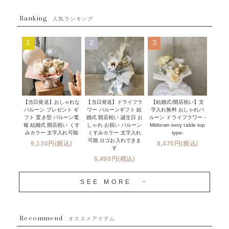
フラワーバルーンブーケ
ベイビーシャワー（ご妊娠・ご出産祝い）
Ranking
発送について
人気ランキング
ムーンリットバルーン
ハーフ&ファーストバースデー
Q&A
1
2
3
コンフェッティバルーン
開店・周年祝い
メッセージカード・電報について
フリンジバルーン
発表会・劇場
オーダーメイドについて
デコレーションセット
その他お祝い
セミオーダーについて
【当日発送】おしゃれな
【結婚式/開店祝い】文
【当日発送】ドライフラ
プロップスバルーン
バルーン プレゼント ギ
字入れ無料 おしゃれバ
ワー バルーンギフト 結
クリスマス
フリンジバルーンについて
フト 置き型 バルーン電
ルーン ドライフラワー -
婚式 開店祝い 誕生日 お
報 結婚式 開店祝い くす
Midtown ivory table top
しゃれ お祝い バルーン
オプション
新商品
みカラー 文字入れ可能
type-
くすみカラー 文字入れ
コンフェッティバルーンについて
可能 ロゴお入れできま
9,130円(税込)
8,470円(税込)
成人式・卒業式・入学式バルーンブーケ
す
人気商品
バルーン装飾サービス
6,490円(税込)
OTHER
~３０００円
メディア掲載情報
SEE MORE
~５５００円
採用情報
~８８００円
Recommend
ハワイウェディングサービス
オススメアイテム