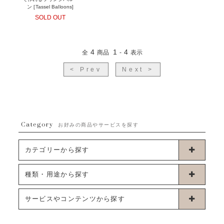
ン [Tassel Balloons]
SOLD OUT
4
1
4
全
商品
-
表示
< Prev
Next >
Category
お好みの商品やサービスを探す
カテゴリーから探す
卓上タイプバルーン
種類・用途から探す
浮くタイプバルーン
お誕生日
サービスやコンテンツから探す
ブーケタイプバルーン
ウェディング
ABOUT US - 私たちについて -