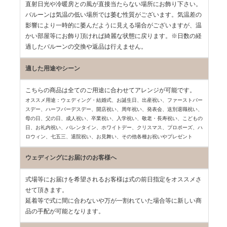
直射日光や冷暖房との風が直接当たらない場所にお飾り下さい。
バルーンは気温の低い場所では萎む性質がございます。気温差の
影響により一時的に萎んだように見える場合がございますが、温
かい部屋等にお飾り頂ければ綺麗な状態に戻ります。※日数の経
過したバルーンの交換や返品は行えません。
適した用途やシーン
こちらの商品は全てのご用途に合わせてアレンジが可能です。
オススメ用途：ウェディング・結婚式、お誕生日、出産祝い、ファーストバー
スデー、
ハーフバーデスデー、開店祝い、周年祝い、発表会、送別退職祝い、
母の日、父の日、
成人祝い、卒業祝い、入学祝い、敬老・長寿祝い、こどもの
日、お礼内祝い、
バレンタイン、ホワイトデー、クリスマス、プロポーズ、ハ
ロウィン、七五三、
退院祝い、お見舞い、その他各種お祝いやプレゼント
ウェディングにお届けのお客様へ
式場等にお届けを希望されるお客様は式の前日指定をオススメさ
せて頂きます。
延着等で式に間に合わないや万が一割れていた場合等に新しい商
品の手配が可能となります。