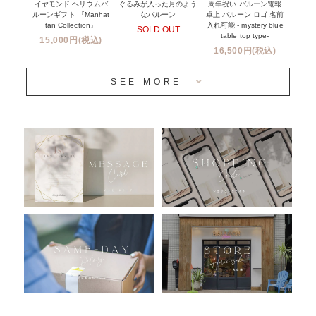
前撮り写真バルーン特集
イヤモンド ヘリウムバ
周年祝い バルーン電報
ぐるみが入った月のよう
ルーンギフト 『Manhat
卓上 バルーン ロゴ 名前
なバルーン
tan Collection』
入れ可能 - mystery blue
SOLD OUT
姉妹店＆関連ショップについて
table top type-
15,000円(税込)
16,500円(税込)
当日発送 翌日午前中お届け
SEE MORE
安心のチャビーバルーン
人気ランキング
おすすめ商品
バルーン自動販売機
浮くバルーンオーダーメイド - coming soonn -
卓上バルーンオーダーメイド
ムーンリットバルーンについて
その他オーダーメイド
スタンドバルーン