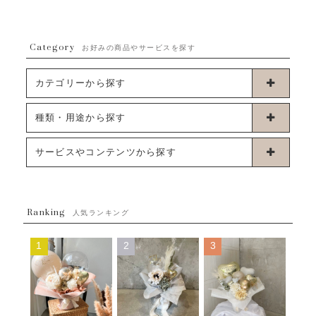
Category
お好みの商品やサービスを探す
カテゴリーから探す
卓上タイプバルーン
種類・用途から探す
浮くタイプバルーン
お誕生日
サービスやコンテンツから探す
ブーケタイプバルーン
ウェディング
ABOUT US - 私たちについて -
フラワーバルーンブーケ
ベイビーシャワー（ご妊娠・ご出産祝い）
Ranking
発送について
人気ランキング
ムーンリットバルーン
ハーフ&ファーストバースデー
Q&A
1
2
3
コンフェッティバルーン
開店・周年祝い
メッセージカード・電報について
フリンジバルーン
発表会・劇場
オーダーメイドについて
デコレーションセット
その他お祝い