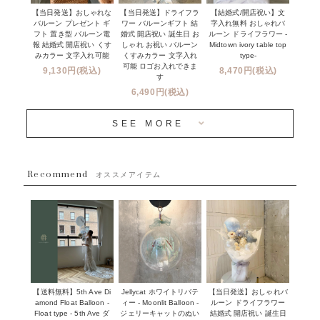
セミオーダーについて
【当日発送】おしゃれな
【結婚式/開店祝い】文
【当日発送】ドライフラ
プロップスバルーン
バルーン プレゼント ギ
字入れ無料 おしゃれバ
ワー バルーンギフト 結
クリスマス
フリンジバルーンについて
フト 置き型 バルーン電
ルーン ドライフラワー -
婚式 開店祝い 誕生日 お
報 結婚式 開店祝い くす
Midtown ivory table top
しゃれ お祝い バルーン
オプション
新商品
みカラー 文字入れ可能
type-
くすみカラー 文字入れ
コンフェッティバルーンについて
可能 ロゴお入れできま
9,130円(税込)
8,470円(税込)
成人式・卒業式・入学式バルーンブーケ
す
人気商品
バルーン装飾サービス
6,490円(税込)
OTHER
~３０００円
メディア掲載情報
SEE MORE
~５５００円
採用情報
~８８００円
Recommend
ハワイウェディングサービス
オススメアイテム
~１１０００円
企業・法人様
１１０００円以上
ウェディングコンフェッティバルーン特集
NEW YORK MIND - ニューヨークスタイルバルーン
実店舗について -大阪 堀江店・名古屋 星ヶ丘店・滋賀 配送
ギフト -
センター店・沖縄 嘉手納基地店-
※コンフェッティバルーン -プリント内容-
【送料無料】5th Ave Di
【当日発送】おしゃれバ
Jellycat ホワイトリバテ
プリントサービス
amond Float Balloon -
ルーン ドライフラワー
ィー - Moonlit Balloon -
Float type - 5th Ave ダ
結婚式 開店祝い 誕生日
ジェリーキャットのぬい