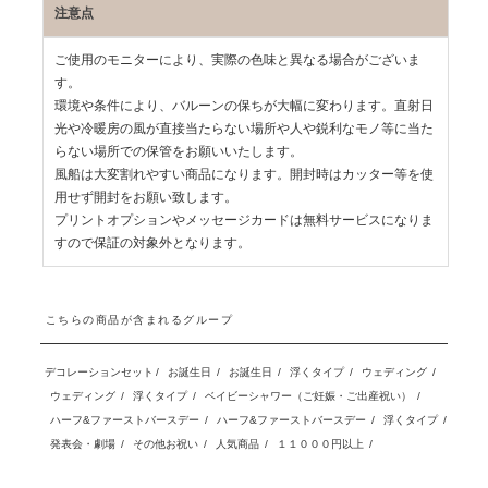
注意点
ご使用のモニターにより、実際の色味と異なる場合がございま
す。
環境や条件により、バルーンの保ちが大幅に変わります。直射日
光や冷暖房の風が直接当たらない場所や人や鋭利なモノ等に当た
らない場所での保管をお願いいたします。
風船は大変割れやすい商品になります。開封時はカッター等を使
用せず開封をお願い致します。
プリントオプションやメッセージカードは無料サービスになりま
すので保証の対象外となります。
こちらの商品が含まれるグループ
デコレーションセット
/
お誕生日
/
お誕生日
/
浮くタイプ
/
ウェディング
/
ウェディング
/
浮くタイプ
/
ベイビーシャワー（ご妊娠・ご出産祝い）
/
ハーフ&ファーストバースデー
/
ハーフ&ファーストバースデー
/
浮くタイプ
/
発表会・劇場
/
その他お祝い
/
人気商品
/
１１０００円以上
/