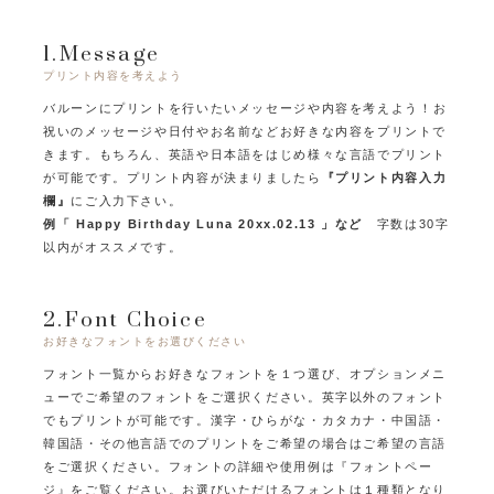
1.Message
プリント内容を考えよう
バルーンにプリントを行いたいメッセージや内容を考えよう！
お
祝いのメッセージや日付やお名前などお好きな内容をプリントで
きます。
もちろん、英語や日本語をはじめ様々な言語でプリント
が可能です。
プリント内容が決まりましたら
『プリント内容入力
欄』
にご入力下さい。
例「 Happy Birthday Luna 20xx.02.13 」など
字数は30字
以内がオススメです。
2.Font Choice
お好きなフォントをお選びください
フォント一覧からお好きなフォントを１つ選び、オプションメニ
ューでご希望のフォントをご選択ください。
英字以外のフォント
でもプリントが可能です。
漢字・ひらがな・カタカナ・中国語・
韓国語・その他言語でのプリントをご希望の場合はご希望の言語
をご選択ください。
フォントの詳細や使用例は『フォントペー
ジ』をご覧ください。
お選びいただけるフォントは１種類となり