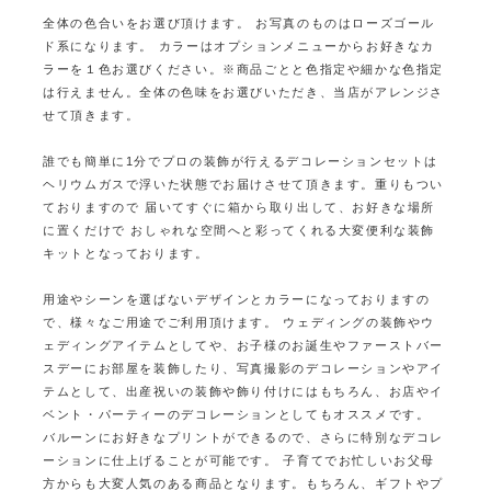
全体の色合いをお選び頂けます。
お写真のものはローズゴール
ド系になります。
カラーはオプションメニューからお好きなカ
ラーを１色お選びください。
※商品ごとと色指定や細かな色指定
は行えません。
全体の色味をお選びいただき、当店がアレンジさ
せて頂きます。
誰でも簡単に1分でプロの装飾が行えるデコレーションセットは
ヘリウムガスで浮いた状態でお届けさせて頂きます。重りもつい
ておりますので
届いてすぐに箱から取り出して、お好きな場所
に置くだけで
おしゃれな空間へと彩ってくれる大変便利な装飾
キットとなっております。
用途やシーンを選ばないデザインとカラーになっておりますの
で、様々なご用途でご利用頂けます。
ウェディングの装飾やウ
ェディングアイテムとしてや、お子様のお誕生やファーストバー
スデーにお部屋を装飾したり、
写真撮影のデコレーションやアイ
テムとして、出産祝いの装飾や飾り付けにはもちろん、
お店やイ
ベント・パーティーのデコレーションとしてもオススメです。
バルーンにお好きなプリントができるので、さらに特別なデコレ
ーションに仕上げることが可能です。
子育てでお忙しいお父母
方からも大変人気のある商品となります。
もちろん、ギフトやプ