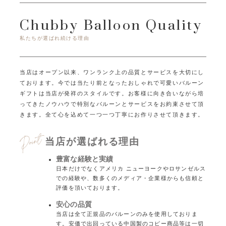
Chubby Balloon Quality
私たちが選ばれ続ける理由
当店はオープン以来、ワンランク上の品質とサービスを大切にし
ております。
今では当たり前となったおしゃれで可愛いバルーン
ギフトは当店が発祥のスタイルです。
お客様に向き合いながら培
ってきたノウハウで特別なバルーンとサービスをお約束させて頂
きます。
全て心を込めて一つ一つ丁寧にお作りさせて頂きます。
当店が選ばれる理由
豊富な経験と実績
日本だけでなくアメリカ ニューヨークやロサンゼルス
での経験や、数多くのメディア・企業様からも信頼と
評価を頂いております。
安心の品質
当店は全て正規品のバルーンのみを使用しておりま
す。安価で出回っている中国製のコピー商品等は一切