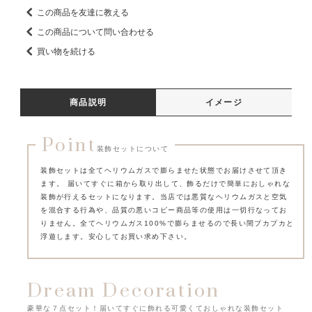
この商品を友達に教える
この商品について問い合わせる
買い物を続ける
商品説明
イメージ
Point
装飾セットについて
装飾セットは全てヘリウムガスで膨らませた状態でお届けさせて頂き
ます。 届いてすぐに箱から取り出して、飾るだけで簡単におしゃれな
装飾が行えるセットになります。
当店では悪質なヘリウムガスと空気
を混合する行為や、品質の悪いコピー商品等の使用は一切行なってお
りません。
全てヘリウムガス100%で膨らませるので長い間プカプカと
浮遊します。安心してお買い求め下さい。
Dream Decoration
豪華な７点セット！届いてすぐに飾れる可愛くておしゃれな装飾セット