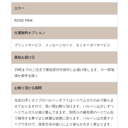
カラー
ROSE PINK
付属無料オプション
プリントサービス、メッセージカード、セミオーダーサービス
最短お届け日
15時までのご注文で最短翌日午前中にお届け致します。※一部地
域や条件を除く
お飾り頂ける期間
当店の浮くタイプのバルーンギフトはヘリウムガスのみで膨らま
せておりますので、長い間お飾り頂けます。バルーンは少しずつ
ヘリウムガスが抜け萎んできます。別売りの補充用のヘリウム缶
で補充する事でまた綺麗な状態に戻ります。バルーンは大変ナイ
ーブですので、保管方法や扱いにより保ちが大きく異なります。