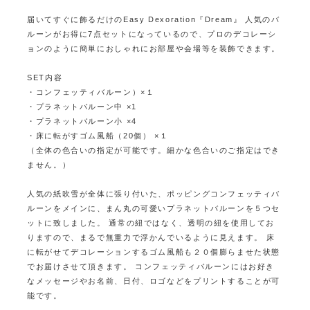
届いてすぐに飾るだけのEasy Dexoration『Dream』
人気のバ
ルーンがお得に7点セットになっているので、
プロのデコレーシ
ョンのように簡単におしゃれにお部屋や会場等を装飾できます。
SET内容
・コンフェッティバルーン）×１
・プラネットバルーン中 ×1
・プラネットバルーン小 ×4
・床に転がすゴム風船（20個） ×１
（全体の色合いの指定が可能です。細かな色合いのご指定はでき
ません。）
人気の紙吹雪が全体に張り付いた、ポッピングコンフェッティバ
ルーンをメインに、まん丸の可愛いプラネットバルーンを５つセ
ットに致しました。
通常の紐ではなく、透明の紐を使用してお
りますので、まるで無重力で浮かんでいるように見えます。
床
に転がせてデコレーションするゴム風船も２０個膨らませた状態
でお届けさせて頂きます。
コンフェッティバルーンにはお好き
なメッセージやお名前、日付、ロゴなどをプリントすることが可
能です。