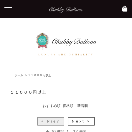
LUXURY AND GENIALITY
ホーム
>
１１０００円以上
１１０００円以上
おすすめ順
価格順
新着順
< Prev
Next >
70
1
12
全
商品
-
表示