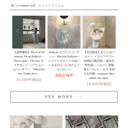
~８８００円
Recommend
ハワイウェディングサービス
オススメアイテム
~１１０００円
企業・法人様
１１０００円以上
ウェディングコンフェッティバルーン特集
NEW YORK MIND - ニューヨークスタイルバルーン
実店舗について -大阪 堀江店・名古屋 星ヶ丘店・滋賀 配送
ギフト -
センター店・沖縄 嘉手納基地店-
※コンフェッティバルーン -プリント内容-
【送料無料】5th Ave Di
【当日発送】おしゃれバ
Jellycat ホワイトリバテ
プリントサービス
amond Float Balloon -
ルーン ドライフラワー
ィー - Moonlit Balloon -
Float type - 5th Ave ダ
結婚式 開店祝い 誕生日
ジェリーキャットのぬい
前撮り写真バルーン特集
イヤモンド ヘリウムバ
周年祝い バルーン電報
ぐるみが入った月のよう
ルーンギフト 『Manhat
卓上 バルーン ロゴ 名前
なバルーン
tan Collection』
入れ可能 - mystery blue
SOLD OUT
姉妹店＆関連ショップについて
table top type-
15,000円(税込)
16,500円(税込)
当日発送 翌日午前中お届け
SEE MORE
安心のチャビーバルーン
人気ランキング
おすすめ商品