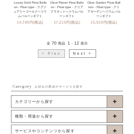
Luxury Gold Float Ballo
Clear Planet Float Ballo
Clear Garden Float Ball
on - Float type - ラグジ
on - Float type - クリア
oon - Float type - クリ
ュアリーゴールドヘリウ
プラネットヘリウムバル
アガーデンヘリウムバル
ムバルーンギフト
ーンギフト
ーンギフト
14,795円(税込)
17,215円(税込)
15,510円(税込)
70
1
12
全
商品
-
表示
< Prev
Next >
Category
お好みの商品やサービスを探す
カテゴリーから探す
卓上タイプバルーン
種類・用途から探す
浮くタイプバルーン
お誕生日
サービスやコンテンツから探す