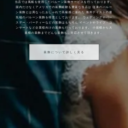
当店では風船を使用したバルーン装飾サービスを行っております。
国内だけなくアメリカでの装飾経験も豊富な当店は
従来のバルー
ン装飾とは異なったおしゃれで高級感に溢れた
海外テイストの最
先端のバルーン装飾を得意としております。
ウェディングやバー
スデー・パーティーなどの装飾はもちろん
イベントやライブ・コ
ンサートなど企業様向けの装飾も行っております。
小規模から大
規模の装飾までどんな装飾もご対応させて頂きます。
装飾について詳しく見る