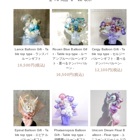
Lance Balloon Gift - Ta
Rouen Blue Balloon Gif
Cergy Balloon Gift - Ta
ble top type - ランスバ
t - Table top type - ルー
ble top type - セルジー
ルーンギフト
アンブルーバルーンギフ
バルーンギフト - 選べる
ト - 選べるナンバーバル
ナンバーバルーン-
16,500円(税込)
ーン -
12,100円(税込)
16,500円(税込)
Epinal Balloon Gift - Ta
Phalaenopsis Balloon
Unicorn Dream Float B
ble top type - エピナル
Gift - Table top type -
alloon - Float type - ユ
バルーンギフト
胡蝶蘭バルーンギフト
ニコーンドリームヘリウ