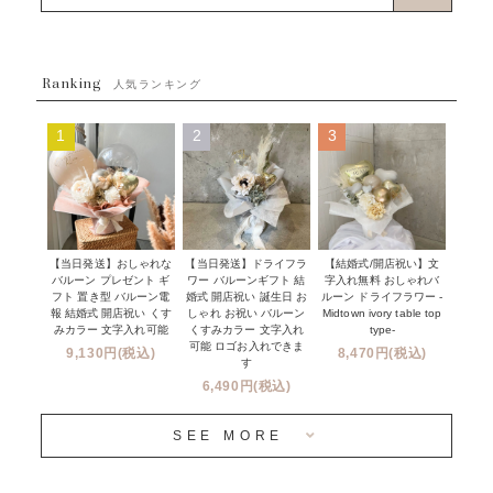
ブーケタイプバルーン
ウェディング
ABOUT US - 私たちについて -
フラワーバルーンブーケ
ベイビーシャワー（ご妊娠・ご出産祝い）
Ranking
発送について
人気ランキング
ムーンリットバルーン
ハーフ&ファーストバースデー
Q&A
1
2
3
コンフェッティバルーン
開店・周年祝い
メッセージカード・電報について
フリンジバルーン
発表会・劇場
オーダーメイドについて
デコレーションセット
その他お祝い
セミオーダーについて
【当日発送】おしゃれな
【結婚式/開店祝い】文
【当日発送】ドライフラ
プロップスバルーン
バルーン プレゼント ギ
字入れ無料 おしゃれバ
ワー バルーンギフト 結
クリスマス
フリンジバルーンについて
フト 置き型 バルーン電
ルーン ドライフラワー -
婚式 開店祝い 誕生日 お
報 結婚式 開店祝い くす
Midtown ivory table top
しゃれ お祝い バルーン
オプション
新商品
みカラー 文字入れ可能
type-
くすみカラー 文字入れ
コンフェッティバルーンについて
可能 ロゴお入れできま
9,130円(税込)
8,470円(税込)
成人式・卒業式・入学式バルーンブーケ
す
人気商品
バルーン装飾サービス
6,490円(税込)
OTHER
~３０００円
メディア掲載情報
SEE MORE
~５５００円
採用情報