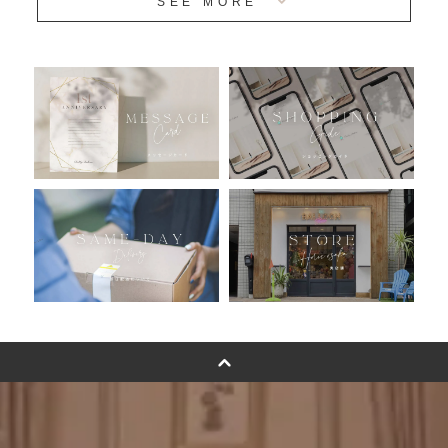
SEE MORE
安心のチャビーバルーン
人気ランキング
おすすめ商品
バルーン自動販売機
浮くバルーンオーダーメイド - coming soonn -
卓上バルーンオーダーメイド
ムーンリットバルーンについて
その他オーダーメイド
スタンドバルーン
バルーンフラワーブーケについて
プリントフォント詳細＆使用例
GENIAL MAGAZINE