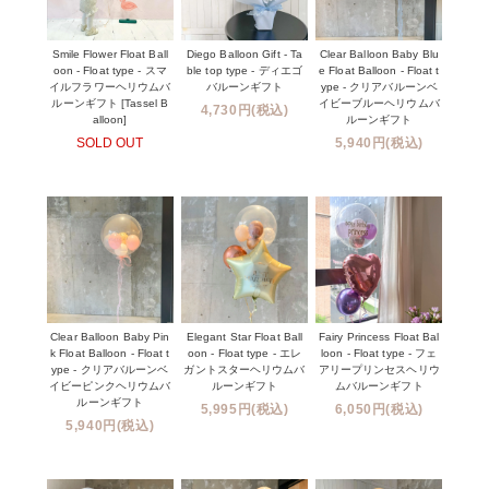
Smile Flower Float Ball
Diego Balloon Gift - Ta
Clear Balloon Baby Blu
oon - Float type - スマ
ble top type - ディエゴ
e Float Balloon - Float t
イルフラワーヘリウムバ
バルーンギフト
ype - クリアバルーンベ
ルーンギフト [Tassel B
イビーブルーヘリウムバ
4,730円(税込)
alloon]
ルーンギフト
SOLD OUT
5,940円(税込)
Clear Balloon Baby Pin
Elegant Star Float Ball
Fairy Princess Float Bal
k Float Balloon - Float t
oon - Float type - エレ
loon - Float type - フェ
ype - クリアバルーンベ
ガントスターヘリウムバ
アリープリンセスヘリウ
イビーピンクヘリウムバ
ルーンギフト
ムバルーンギフト
ルーンギフト
5,995円(税込)
6,050円(税込)
5,940円(税込)