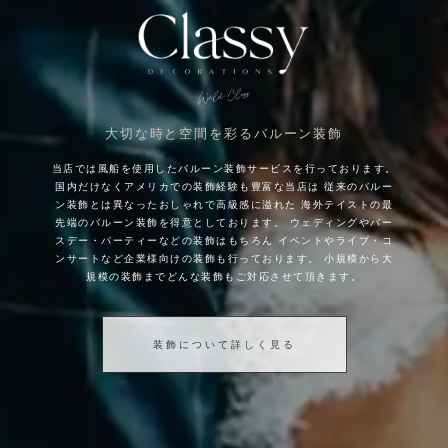
大切な時と空間を彩るバルーン装飾
当店では風船を使用したバルーン装飾サービスを行っております。
国内だけなくアメリカでの装飾経験も豊富な当店は
従来のバルー
ン装飾とは異なったおしゃれで高級感に溢れた
海外テイストの最
先端のバルーン装飾を得意としております。
ウェディングやバー
スデー・パーティーなどの装飾はもちろん
イベントやライブ・コ
ンサートなど企業様向けの装飾も行っております。
小規模から大
規模の装飾までどんな装飾もご対応させて頂きます。
装飾について詳しく見る