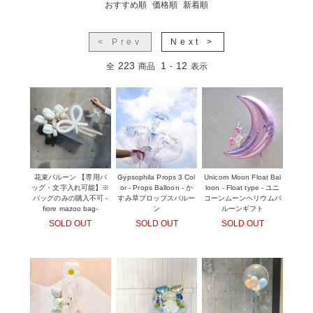
おすすめ順
価格順
新着順
< Prev
Next >
223
1
12
全
商品
-
表示
花束バルーン 【専用バ
Gypsophila Props 3 Col
Unicorn Moon Float Bal
ッグ・文字入れ可能】※
or - Props Balloon - か
loon - Float type - ユニ
バッグのみの購入不可 -
すみ草プロップスバルー
コーンムーンヘリウムバ
fiore mazoo bag-
ン
ルーンギフト
SOLD OUT
SOLD OUT
SOLD OUT