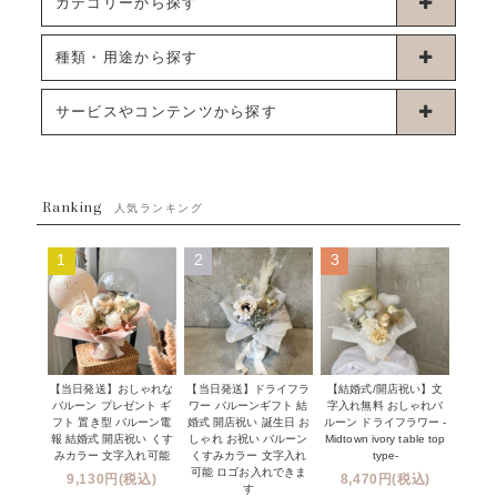
カテゴリーから探す
卓上タイプバルーン
種類・用途から探す
浮くタイプバルーン
お誕生日
サービスやコンテンツから探す
ブーケタイプバルーン
ウェディング
ABOUT US - 私たちについて -
フラワーバルーンブーケ
ベイビーシャワー（ご妊娠・ご出産祝い）
Ranking
発送について
人気ランキング
ムーンリットバルーン
ハーフ&ファーストバースデー
Q&A
1
2
3
コンフェッティバルーン
開店・周年祝い
メッセージカード・電報について
フリンジバルーン
発表会・劇場
オーダーメイドについて
デコレーションセット
その他お祝い
セミオーダーについて
【当日発送】おしゃれな
【結婚式/開店祝い】文
【当日発送】ドライフラ
プロップスバルーン
バルーン プレゼント ギ
字入れ無料 おしゃれバ
ワー バルーンギフト 結
クリスマス
フリンジバルーンについて
フト 置き型 バルーン電
ルーン ドライフラワー -
婚式 開店祝い 誕生日 お
報 結婚式 開店祝い くす
Midtown ivory table top
しゃれ お祝い バルーン
オプション
新商品
みカラー 文字入れ可能
type-
くすみカラー 文字入れ
コンフェッティバルーンについて
可能 ロゴお入れできま
9,130円(税込)
8,470円(税込)
成人式・卒業式・入学式バルーンブーケ
す
人気商品