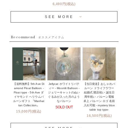
バルーン装飾サービス
6,490円(税込)
OTHER
~３０００円
メディア掲載情報
SEE MORE
~５５００円
採用情報
~８８００円
Recommend
ハワイウェディングサービス
オススメアイテム
~１１０００円
企業・法人様
１１０００円以上
ウェディングコンフェッティバルーン特集
NEW YORK MIND - ニューヨークスタイルバルーン
実店舗について -大阪 堀江店・名古屋 星ヶ丘店・滋賀 配送
ギフト -
センター店・沖縄 嘉手納基地店-
※コンフェッティバルーン -プリント内容-
【送料無料】5th Ave Di
【当日発送】おしゃれバ
Jellycat ホワイトリバテ
プリントサービス
amond Float Balloon -
ルーン ドライフラワー
ィー - Moonlit Balloon -
Float type - 5th Ave ダ
結婚式 開店祝い 誕生日
ジェリーキャットのぬい
前撮り写真バルーン特集
イヤモンド ヘリウムバ
周年祝い バルーン電報
ぐるみが入った月のよう
ルーンギフト 『Manhat
卓上 バルーン ロゴ 名前
なバルーン
tan Collection』
入れ可能 - mystery blue
SOLD OUT
姉妹店＆関連ショップについて
table top type-
15,000円(税込)
16,500円(税込)
当日発送 翌日午前中お届け