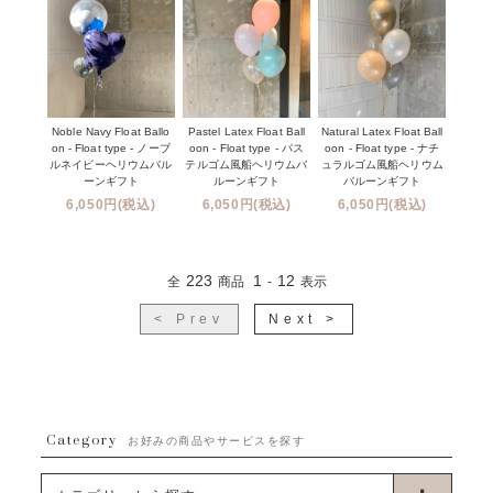
Noble Navy Float Ballo
Pastel Latex Float Ball
Natural Latex Float Ball
on - Float type - ノーブ
oon - Float type - パス
oon - Float type - ナチ
ルネイビーヘリウムバル
テルゴム風船ヘリウムバ
ュラルゴム風船ヘリウム
ーンギフト
ルーンギフト
バルーンギフト
6,050円(税込)
6,050円(税込)
6,050円(税込)
223
1
12
全
商品
-
表示
< Prev
Next >
Category
お好みの商品やサービスを探す