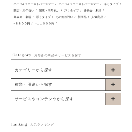
ハーフ&ファーストバースデー
/
ハーフ&ファーストバースデー
/
浮くタイプ
/
開店・周年祝い
/
開店・周年祝い
/
浮くタイプ
/
発表会・劇場
/
発表会・劇場
/
浮くタイプ
/
その他お祝い
/
新商品
/
人気商品
/
~８８００円
/
~１１０００円
/
Category
お好みの商品やサービスを探す
カテゴリーから探す
卓上タイプバルーン
種類・用途から探す
浮くタイプバルーン
お誕生日
サービスやコンテンツから探す
ブーケタイプバルーン
ウェディング
ABOUT US - 私たちについて -
フラワーバルーンブーケ
ベイビーシャワー（ご妊娠・ご出産祝い）
Ranking
発送について
人気ランキング
ムーンリットバルーン