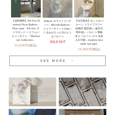
NEW YORK MIND - ニューヨークスタイルバルーン
実店舗について -大阪 堀江店・名古屋 星ヶ丘店・滋賀 配送
ギフト -
センター店・沖縄 嘉手納基地店-
※コンフェッティバルーン -プリント内容-
【送料無料】5th Ave Di
【当日発送】おしゃれバ
Jellycat ホワイトリバテ
プリントサービス
amond Float Balloon -
ルーン ドライフラワー
ィー - Moonlit Balloon -
Float type - 5th Ave ダ
結婚式 開店祝い 誕生日
ジェリーキャットのぬい
前撮り写真バルーン特集
イヤモンド ヘリウムバ
周年祝い バルーン電報
ぐるみが入った月のよう
ルーンギフト 『Manhat
卓上 バルーン ロゴ 名前
なバルーン
tan Collection』
入れ可能 - mystery blue
SOLD OUT
姉妹店＆関連ショップについて
table top type-
15,000円(税込)
16,500円(税込)
当日発送 翌日午前中お届け
SEE MORE
安心のチャビーバルーン
人気ランキング
おすすめ商品
バルーン自動販売機
浮くバルーンオーダーメイド - coming soonn -
卓上バルーンオーダーメイド