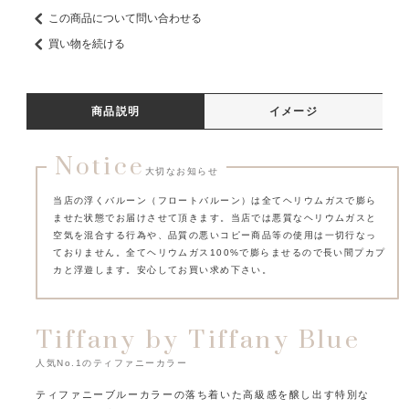
この商品について問い合わせる
買い物を続ける
商品説明
イメージ
Notice
大切なお知らせ
当店の浮くバルーン（フロートバルーン）は全てヘリウムガスで膨ら
ませた状態でお届けさせて頂きます。
当店では悪質なヘリウムガスと
空気を混合する行為や、品質の悪いコピー商品等の使用は一切行なっ
ておりません。
全てヘリウムガス100%で膨らませるので長い間プカプ
カと浮遊します。安心してお買い求め下さい。
Tiffany by Tiffany Blue
人気No.1のティファニーカラー
ティファニーブルーカラーの落ち着いた高級感を醸し出す特別な