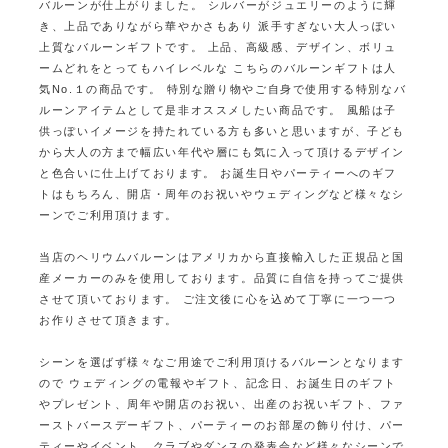
バルーンが仕上がりました。
シルバーがジュエリーのように輝
き、上品でありながら華やかさもあり
派手すぎない大人っぽい
上質なバルーンギフトです。
上品、高級感、デザイン、ボリュ
ームどれをとってもハイレベルな
こちらのバルーンギフトは人
気No.１の商品です。
特別な贈り物やご自身で使用する特別なバ
ルーンアイテムとして是非オススメしたい商品です。
風船は子
供っぽいイメージを持たれている方も多いと思いますが、子ども
から大人の方まで
幅広い年代や層にも気に入って頂けるデザイン
と色合いに仕上げております。
お誕生日やパーティーへのギフ
トはもちろん、開店・周年のお祝いやウェディングなど様々なシ
ーンでご利用頂けます。
当店のヘリウムバルーンはアメリカから直接輸入した正規品と国
産メーカーのみを使用しております。
品質に自信を持ってご提供
させて頂いております。
ご注文後に心を込めて丁寧に一つ一つ
お作りさせて頂きます。
シーンを選ばず様々なご用途でご利用頂けるバルーンとなります
ので
ウェディングの電報やギフト、記念日、お誕生日のギフト
やプレゼント、周年や開店のお祝い、出産のお祝いギフト、
ファ
ーストバースデーギフト、パーティーのお部屋の飾り付け、パー
ティーやイベント、クラブやダンスの発表会など様々なシーンで