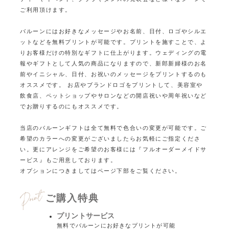
ご利用頂けます。
バルーンにはお好きなメッセージやお名前、日付、ロゴやシルエ
ットなどを無料プリントが可能です。
プリントを施すことで、よ
りお客様だけの特別なギフトに仕上がります。
ウェディングの電
報やギフトとして人気の商品になりますので、新郎新婦様のお名
前やイニシャル、日付、お祝いのメッセージをプリントするのも
オススメです。 お店やブランドロゴをプリントして、美容室や
飲食店、ペットショップやサロンなどの
開店祝いや周年祝いなど
でお贈りするのにもオススメです。
当店のバルーンギフトは全て無料で色合いの変更が可能です。ご
希望のカラーへの変更がございましたらお気軽にご指定くださ
い。
更にアレンジをご希望のお客様には『フルオーダーメイドサ
ービス』もご用意しております。
オプションにつきましてはページ下部をご覧ください。
ご購入特典
プリントサービス
無料でバルーンにお好きなプリントが可能