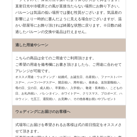
直射日光や冷暖房との風が直接当たらない場所にお飾り下さい。
バルーンは気温の低い場所では萎む性質がございます。気温差の
影響により一時的に萎んだように見える場合がございますが、温
かい部屋等にお飾り頂ければ綺麗な状態に戻ります。※日数の経
過したバルーンの交換や返品は行えません。
適した用途やシーン
こちらの商品は全てのご用途でご利用頂けます。
ご希望の用途を備考欄にお書き頂けましたら、ご用途に合わせて
アレンジが可能です。
オススメ用途：ウェディング・結婚式、お誕生日、出産祝い、ファーストバー
スデー、
ハーフバーデスデー、開店祝い、周年祝い、発表会、送別退職祝い、
母の日、父の日、
成人祝い、卒業祝い、入学祝い、敬老・長寿祝い、こどもの
日、お礼内祝い、
バレンタイン、ホワイトデー、クリスマス、プロポーズ、ハ
ロウィン、七五三、
退院祝い、お見舞い、その他各種お祝いやプレゼント
ウェディングにお届けのお客様へ
式場等にお届けを希望されるお客様は式の前日指定をオススメさ
せて頂きます。