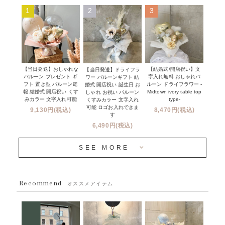
ハーフ&ファーストバースデー
Q&A
1
2
3
コンフェッティバルーン
開店・周年祝い
メッセージカード・電報について
フリンジバルーン
発表会・劇場
オーダーメイドについて
デコレーションセット
その他お祝い
セミオーダーについて
【当日発送】おしゃれな
【結婚式/開店祝い】文
【当日発送】ドライフラ
プロップスバルーン
バルーン プレゼント ギ
字入れ無料 おしゃれバ
ワー バルーンギフト 結
クリスマス
フリンジバルーンについて
フト 置き型 バルーン電
ルーン ドライフラワー -
婚式 開店祝い 誕生日 お
報 結婚式 開店祝い くす
Midtown ivory table top
しゃれ お祝い バルーン
オプション
新商品
みカラー 文字入れ可能
type-
くすみカラー 文字入れ
コンフェッティバルーンについて
可能 ロゴお入れできま
9,130円(税込)
8,470円(税込)
成人式・卒業式・入学式バルーンブーケ
す
人気商品
バルーン装飾サービス
6,490円(税込)
OTHER
~３０００円
メディア掲載情報
SEE MORE
~５５００円
採用情報
~８８００円
Recommend
ハワイウェディングサービス
オススメアイテム
~１１０００円
企業・法人様
１１０００円以上
ウェディングコンフェッティバルーン特集