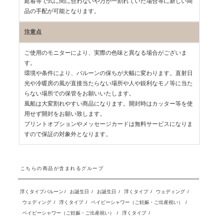
延着等で式に間に合わないや万が一割れていた場合等に新しい商
品の手配が可能となります。
注意点
ご使用のモニターにより、実際の色味と異なる場合がございま
す。
環境や条件により、バルーンの保ちが大幅に変わります。直射日
光や冷暖房の風が直接当たらない場所や人や鋭利なモノ等に当た
らない場所での保管をお願いいたします。
風船は大変割れやすい商品になります。開封時はカッター等を使
用せず開封をお願い致します。
プリントオプションやメッセージカードは無料サービスになりま
すので保証の対象外となります。
こちらの商品が含まれるグループ
浮くタイプバルーン
/
お誕生日
/
お誕生日
/
浮くタイプ
/
ウェディング
/
ウェディング
/
浮くタイプ
/
ベイビーシャワー（ご妊娠・ご出産祝い）
/
ベイビーシャワー（ご妊娠・ご出産祝い）
/
浮くタイプ
/