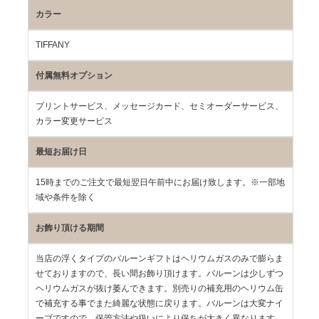
カラー
TIFFANY
付属無料オプション
プリントサービス、メッセージカード、セミオーダーサービス、
カラー変更サービス
最短お届け日
15時までのご注文で最短翌日午前中にお届け致します。※一部地
域や条件を除く
お飾り頂ける期間
当店の浮くタイプのバルーンギフトはヘリウムガスのみで膨らま
せておりますので、長い間お飾り頂けます。バルーンは少しずつ
ヘリウムガスが抜け萎んできます。別売りの補充用のヘリウム缶
で補充する事でまた綺麗な状態に戻ります。バルーンは大変ナイ
ーブですので、保管方法や扱いにより保ちが大きく異なります。