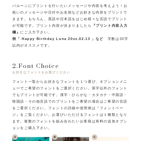
バルーンにプリントを行いたいメッセージや内容を考えよう！
お
祝いのメッセージや日付やお名前などお好きな内容をプリントで
きます。
もちろん、英語や日本語をはじめ様々な言語でプリント
が可能です。
プリント内容が決まりましたら
『プリント内容入力
欄』
にご入力下さい。
例「 Happy Birthday Luna 20xx.02.13 」など
字数は30字
以内がオススメです。
2.Font Choice
お好きなフォントをお選びください
フォント一覧からお好きなフォントを１つ選び、オプションメニ
ューでご希望のフォントをご選択ください。
英字以外のフォント
でもプリントが可能です。
漢字・ひらがな・カタカナ・中国語・
韓国語・その他言語でのプリントをご希望の場合はご希望の言語
をご選択ください。
フォントの詳細や使用例は『フォントペー
ジ』をご覧ください。
お選びいただけるフォントは１種類となり
ます。
複数のフォントを組み合わたいお客様は有料の追加オプシ
ョンをご購入下さい。