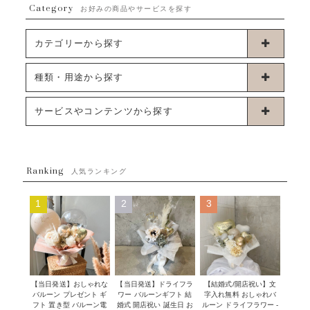
Category
お好みの商品やサービスを探す
カテゴリーから探す
卓上タイプバルーン
種類・用途から探す
浮くタイプバルーン
お誕生日
サービスやコンテンツから探す
ブーケタイプバルーン
ウェディング
ABOUT US - 私たちについて -
フラワーバルーンブーケ
ベイビーシャワー（ご妊娠・ご出産祝い）
Ranking
発送について
人気ランキング
ムーンリットバルーン
ハーフ&ファーストバースデー
Q&A
1
2
3
コンフェッティバルーン
開店・周年祝い
メッセージカード・電報について
フリンジバルーン
発表会・劇場
オーダーメイドについて
デコレーションセット
その他お祝い
セミオーダーについて
【当日発送】おしゃれな
【結婚式/開店祝い】文
【当日発送】ドライフラ
プロップスバルーン
バルーン プレゼント ギ
字入れ無料 おしゃれバ
ワー バルーンギフト 結
クリスマス
フリンジバルーンについて
フト 置き型 バルーン電
ルーン ドライフラワー -
婚式 開店祝い 誕生日 お