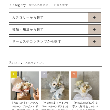
Category
お好みの商品やサービスを探す
カテゴリーから探す
卓上タイプバルーン
種類・用途から探す
浮くタイプバルーン
お誕生日
サービスやコンテンツから探す
ブーケタイプバルーン
ウェディング
ABOUT US - 私たちについて -
フラワーバルーンブーケ
ベイビーシャワー（ご妊娠・ご出産祝い）
Ranking
発送について
人気ランキング
ムーンリットバルーン
ハーフ&ファーストバースデー
Q&A
1
2
3
コンフェッティバルーン
開店・周年祝い
メッセージカード・電報について
フリンジバルーン
発表会・劇場
オーダーメイドについて
デコレーションセット
その他お祝い
セミオーダーについて
【当日発送】おしゃれな
【結婚式/開店祝い】文
【当日発送】ドライフラ
プロップスバルーン
バルーン プレゼント ギ
字入れ無料 おしゃれバ
ワー バルーンギフト 結
クリスマス
フリンジバルーンについて