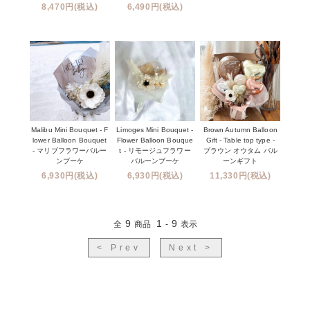
8,470円(税込)
6,490円(税込)
Malibu Mini Bouquet - F
Limoges Mini Bouquet -
Brown Autumn Balloon
lower Balloon Bouquet
Flower Balloon Bouque
Gift - Table top type -
- マリブフラワーバルー
t - リモージュフラワー
ブラウン オウタム バル
ンブーケ
バルーンブーケ
ーンギフト
6,930円(税込)
6,930円(税込)
11,330円(税込)
9
1
9
全
商品
-
表示
< Prev
Next >