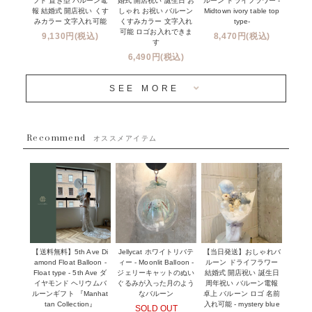
フト 置き型 バルーン電
ルーン ドライフラワー -
婚式 開店祝い 誕生日 お
報 結婚式 開店祝い くす
Midtown ivory table top
しゃれ お祝い バルーン
オプション
新商品
みカラー 文字入れ可能
type-
くすみカラー 文字入れ
コンフェッティバルーンについて
可能 ロゴお入れできま
9,130円(税込)
8,470円(税込)
成人式・卒業式・入学式バルーンブーケ
す
人気商品
バルーン装飾サービス
6,490円(税込)
OTHER
~３０００円
メディア掲載情報
SEE MORE
~５５００円
採用情報
~８８００円
Recommend
ハワイウェディングサービス
オススメアイテム
~１１０００円
企業・法人様
１１０００円以上
ウェディングコンフェッティバルーン特集
NEW YORK MIND - ニューヨークスタイルバルーン
実店舗について -大阪 堀江店・名古屋 星ヶ丘店・滋賀 配送
ギフト -
センター店・沖縄 嘉手納基地店-
※コンフェッティバルーン -プリント内容-
【送料無料】5th Ave Di
【当日発送】おしゃれバ
Jellycat ホワイトリバテ
プリントサービス
amond Float Balloon -
ルーン ドライフラワー
ィー - Moonlit Balloon -
Float type - 5th Ave ダ
結婚式 開店祝い 誕生日
ジェリーキャットのぬい
前撮り写真バルーン特集
イヤモンド ヘリウムバ
周年祝い バルーン電報
ぐるみが入った月のよう
ルーンギフト 『Manhat
卓上 バルーン ロゴ 名前
なバルーン
tan Collection』
入れ可能 - mystery blue
SOLD OUT
姉妹店＆関連ショップについて