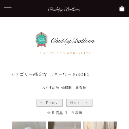
LUXURY AND GENIALITY
カテゴリー:指定なし/キーワード:BOHO
おすすめ順
価格順
新着順
< Prev
Next >
9
1
9
全
商品
-
表示