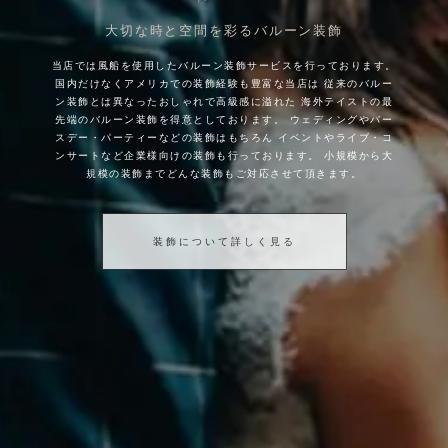
大切な時と空間を彩るバルーン装飾
当店では風船を使用したバルーン装飾サービスを行っております。
国内だけなくアメリカでの装飾経験も豊富な当店は
従来のバルー
ン装飾とは異なったおしゃれで高級感に溢れた
海外テイストの最
先端のバルーン装飾を得意としております。
ウェディングやバー
スデー・パーティーなどの装飾はもちろん
イベントやライブ・コ
ンサートなど企業様向けの装飾も行っております。
小規模から大
規模の装飾までどんな装飾もご対応させて頂きます。
装飾について詳しく見る