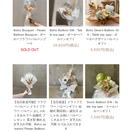
Boho Bouquet - Flower
Boho Balloon Gift - Tab
Boho Desert Balloon Gi
Balloon Bouquet - ボー
le top type - ボーホーバ
ft - Table top type - ボ
ホーフラワーバルーンブ
ルーンギフト
ーホーデザートバルーン
ーケ
ギフト
19,800円(税込)
SOLD OUT
9,900円(税込)
【当日発送可能】フラワ
【当日発送】ドライフラ
Sours Balloon Gift - Ta
ーバルーン ドライフラ
ワー バルーンギフト 結
ble top type - スールバ
ワー バルーン おしゃれ
婚式 開店祝い 誕生日 お
ルーンギフト
くすみカラー 結婚式 プ
しゃれ お祝い バルーン
7,480円(税込)
レゼント 置き型 飾れる
くすみカラー 文字入れ
文字入れ可能 Boho sa
可能 ロゴお入れできま
lvation Flower Balloon
す