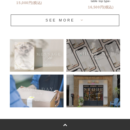
table top type-
15,000円(税込)
16,500円(税込)
当日発送 翌日午前中お届け
SEE MORE
安心のチャビーバルーン
人気ランキング
おすすめ商品
バルーン自動販売機
浮くバルーンオーダーメイド - coming soonn -
卓上バルーンオーダーメイド
ムーンリットバルーンについて
その他オーダーメイド
スタンドバルーン
バルーンフラワーブーケについて