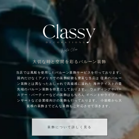
大切な時と空間を彩るバルーン装飾
当店では風船を使用したバルーン装飾サービスを行っております。
国内だけなくアメリカでの装飾経験も豊富な当店は
従来のバルー
ン装飾とは異なったおしゃれで高級感に溢れた
海外テイストの最
先端のバルーン装飾を得意としております。
ウェディングやバー
スデー・パーティーなどの装飾はもちろん
イベントやライブ・コ
ンサートなど企業様向けの装飾も行っております。
小規模から大
規模の装飾までどんな装飾もご対応させて頂きます。
装飾について詳しく見る