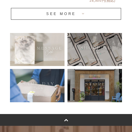
16,500円(税込)
当日発送 翌日午前中お届け
SEE MORE
安心のチャビーバルーン
人気ランキング
おすすめ商品
バルーン自動販売機
浮くバルーンオーダーメイド - coming soonn -
卓上バルーンオーダーメイド
ムーンリットバルーンについて
その他オーダーメイド
スタンドバルーン
バルーンフラワーブーケについて
プリントフォント詳細＆使用例