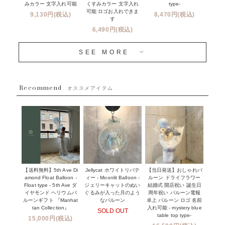
新商品
みカラー 文字入れ可能
type-
くすみカラー 文字入れ
コンフェッティバルーンについて
可能 ロゴお入れできま
9,130円(税込)
8,470円(税込)
成人式・卒業式・入学式バルーンブーケ
す
人気商品
バルーン装飾サービス
6,490円(税込)
OTHER
~３０００円
メディア掲載情報
SEE MORE
~５５００円
採用情報
~８８００円
Recommend
ハワイウェディングサービス
オススメアイテム
~１１０００円
企業・法人様
１１０００円以上
ウェディングコンフェッティバルーン特集
NEW YORK MIND - ニューヨークスタイルバルーン
実店舗について -大阪 堀江店・名古屋 星ヶ丘店・滋賀 配送
ギフト -
センター店・沖縄 嘉手納基地店-
※コンフェッティバルーン -プリント内容-
【送料無料】5th Ave Di
【当日発送】おしゃれバ
Jellycat ホワイトリバテ
プリントサービス
amond Float Balloon -
ルーン ドライフラワー
ィー - Moonlit Balloon -
Float type - 5th Ave ダ
結婚式 開店祝い 誕生日
ジェリーキャットのぬい
前撮り写真バルーン特集
イヤモンド ヘリウムバ
周年祝い バルーン電報
ぐるみが入った月のよう
ルーンギフト 『Manhat
卓上 バルーン ロゴ 名前
なバルーン
tan Collection』
入れ可能 - mystery blue
SOLD OUT
姉妹店＆関連ショップについて
table top type-
15,000円(税込)