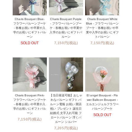
Charis Bouquet Blue-
Charis Bouquet Purple
Charis Bouquet White
フラワーバルーンブーケ
- フラワーバルーンブー
Blue - フラワーバルーン
- 各種お祝いや卒業や入
ケ - 各種お祝いや卒業や
ブーケ - 各種お祝いや卒
学のお祝いにギフトバル
入学のお祝いにギフトバ
業や入学のお祝いにギフ
ーン
ルーン
トバルーン
SOLD OUT
7,150円(税込)
7,150円(税込)
Charis Bouquet Pink-
【当日発送可能】おしゃ
El angel Bouquet - Flo
フラワーバルーンブーケ
れなバルーンギフト バ
wer Balloon Bouquet -
- 各種お祝いや卒業や入
ルーン電報 お祝い 開店
エルエンジェルフラワー
学のお祝いにギフトバル
祝い プレゼント 誕生日
バルーンブーケ
ーン
結婚式 文字入れ可能 フ
SOLD OUT
ロートバルーン 浮くバ
7,150円(税込)
ルーン シルバー
7,205円(税込)