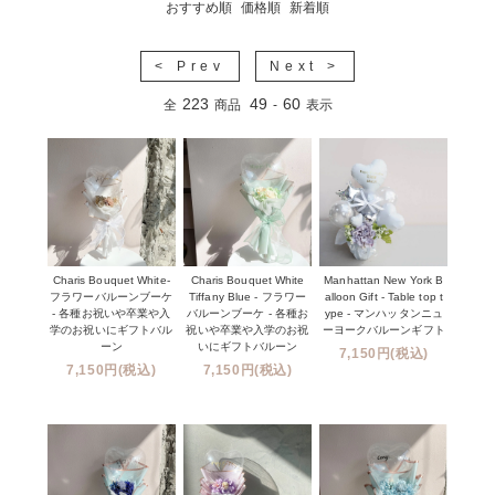
おすすめ順
価格順
新着順
< Prev
Next >
223
49
60
全
商品
-
表示
Charis Bouquet White-
Charis Bouquet White
Manhattan New York B
フラワーバルーンブーケ
Tiffany Blue - フラワー
alloon Gift - Table top t
- 各種お祝いや卒業や入
バルーンブーケ - 各種お
ype - マンハッタンニュ
学のお祝いにギフトバル
祝いや卒業や入学のお祝
ーヨークバルーンギフト
ーン
いにギフトバルーン
7,150円(税込)
7,150円(税込)
7,150円(税込)