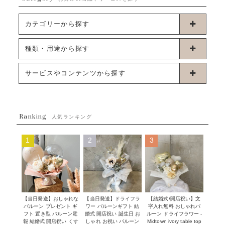
カテゴリーから探す
卓上タイプバルーン
種類・用途から探す
浮くタイプバルーン
お誕生日
サービスやコンテンツから探す
ブーケタイプバルーン
ウェディング
ABOUT US - 私たちについて -
フラワーバルーンブーケ
ベイビーシャワー（ご妊娠・ご出産祝い）
Ranking
発送について
人気ランキング
ムーンリットバルーン
ハーフ&ファーストバースデー
Q&A
1
2
3
コンフェッティバルーン
開店・周年祝い
メッセージカード・電報について
フリンジバルーン
発表会・劇場
オーダーメイドについて
デコレーションセット
その他お祝い
セミオーダーについて
【当日発送】おしゃれな
【結婚式/開店祝い】文
【当日発送】ドライフラ
プロップスバルーン
バルーン プレゼント ギ
字入れ無料 おしゃれバ
ワー バルーンギフト 結
クリスマス
フリンジバルーンについて
フト 置き型 バルーン電
ルーン ドライフラワー -
婚式 開店祝い 誕生日 お
報 結婚式 開店祝い くす
Midtown ivory table top
しゃれ お祝い バルーン
オプション