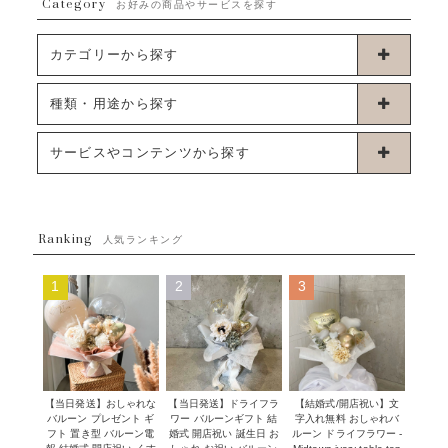
Category
お好みの商品やサービスを探す
カテゴリーから探す
卓上タイプバルーン
種類・用途から探す
浮くタイプバルーン
お誕生日
サービスやコンテンツから探す
ブーケタイプバルーン
ウェディング
ABOUT US - 私たちについて -
フラワーバルーンブーケ
ベイビーシャワー（ご妊娠・ご出産祝い）
Ranking
発送について
人気ランキング
ムーンリットバルーン
ハーフ&ファーストバースデー
Q&A
1
2
3
コンフェッティバルーン
開店・周年祝い
メッセージカード・電報について
フリンジバルーン
発表会・劇場
オーダーメイドについて
デコレーションセット
その他お祝い
セミオーダーについて
【当日発送】おしゃれな
【結婚式/開店祝い】文
【当日発送】ドライフラ
プロップスバルーン
バルーン プレゼント ギ
字入れ無料 おしゃれバ
ワー バルーンギフト 結
クリスマス
フリンジバルーンについて
フト 置き型 バルーン電
ルーン ドライフラワー -
婚式 開店祝い 誕生日 お