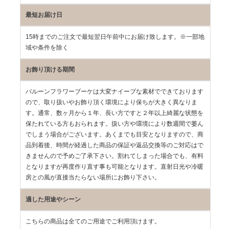
最短お届け日
15時までのご注文で最短翌日午前中にお届け致します。※一部地
域や条件を除く
お飾り頂ける期間
バルーンフラワーブーケは大変ナイーブな素材でできております
ので、取り扱いやお飾り頂く環境により保ちが大きく異なりま
す。通常、数ヶ月から１年、長い方ですと２年以上綺麗な状態を
保たれている方もおられます。扱い方や環境により数週間で萎ん
でしまう場合がございます。あくまでも目安となりますので、商
品到着後、時間が経過した商品の保証や返品交換等のご対応はで
きませんので予めご了承下さい。割れてしまった場合でも、有料
となりますが再度作り直す事も可能となります。直射日光や冷暖
房との風が直接当たらない場所にお飾り下さい。
適した用途やシーン
こちらの商品は全てのご用途でご利用頂けます。