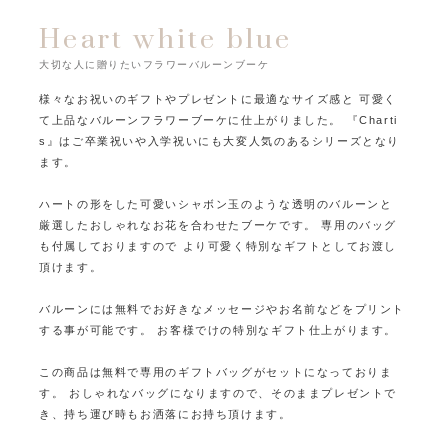
Heart white blue
大切な人に贈りたいフラワーバルーンブーケ
様々なお祝いのギフトやプレゼントに最適なサイズ感と
可愛く
て上品なバルーンフラワーブーケに仕上がりました。
『Charti
s』はご卒業祝いや入学祝いにも大変人気のあるシリーズとなり
ます。
ハートの形をした可愛いシャボン玉のような透明のバルーンと
厳選したおしゃれなお花を合わせたブーケです。
専用のバッグ
も付属しておりますので
より可愛く特別なギフトとしてお渡し
頂けます。
バルーンには無料でお好きなメッセージやお名前などをプリント
する事が可能です。
お客様でけの特別なギフト仕上がります。
この商品は無料で専用のギフトバッグがセットになっておりま
す。
おしゃれなバッグになりますので、そのままプレゼントで
き、持ち運び時もお洒落にお持ち頂けます。