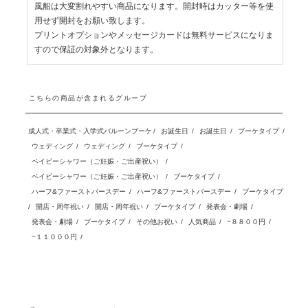
風船は大変割れやすい商品になります。開封時はカッター等を使
用せず開封をお願い致します。
プリントオプションやメッセージカードは無料サービスになりま
すので保証の対象外となります。
こちらの商品が含まれるグループ
成人式・卒業式・入学式バルーンブーケ
/
お誕生日
/
お誕生日
/
ブーケタイプ
/
ウェディング
/
ウェディング
/
ブーケタイプ
/
ベイビーシャワー（ご妊娠・ご出産祝い）
/
ベイビーシャワー（ご妊娠・ご出産祝い）
/
ブーケタイプ
/
ハーフ&ファーストバースデー
/
ハーフ&ファーストバースデー
/
ブーケタイプ
/
開店・周年祝い
/
開店・周年祝い
/
ブーケタイプ
/
発表会・劇場
/
発表会・劇場
/
ブーケタイプ
/
その他お祝い
/
人気商品
/
~８８００円
/
~１１０００円
/