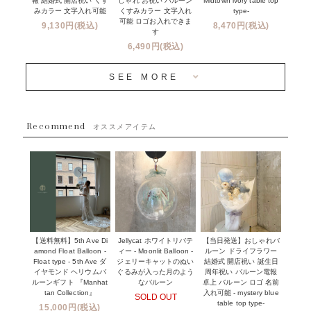
報 結婚式 開店祝い くす
Midtown ivory table top
しゃれ お祝い バルーン
オプション
新商品
みカラー 文字入れ可能
type-
くすみカラー 文字入れ
コンフェッティバルーンについて
可能 ロゴお入れできま
9,130円(税込)
8,470円(税込)
成人式・卒業式・入学式バルーンブーケ
す
人気商品
バルーン装飾サービス
6,490円(税込)
OTHER
~３０００円
メディア掲載情報
SEE MORE
~５５００円
採用情報
~８８００円
Recommend
ハワイウェディングサービス
オススメアイテム
~１１０００円
企業・法人様
１１０００円以上
ウェディングコンフェッティバルーン特集
NEW YORK MIND - ニューヨークスタイルバルーン
実店舗について -大阪 堀江店・名古屋 星ヶ丘店・滋賀 配送
ギフト -
センター店・沖縄 嘉手納基地店-
※コンフェッティバルーン -プリント内容-
【送料無料】5th Ave Di
【当日発送】おしゃれバ
Jellycat ホワイトリバテ
プリントサービス
amond Float Balloon -
ルーン ドライフラワー
ィー - Moonlit Balloon -
Float type - 5th Ave ダ
結婚式 開店祝い 誕生日
ジェリーキャットのぬい
前撮り写真バルーン特集
イヤモンド ヘリウムバ
周年祝い バルーン電報
ぐるみが入った月のよう
ルーンギフト 『Manhat
卓上 バルーン ロゴ 名前
なバルーン
tan Collection』
入れ可能 - mystery blue
SOLD OUT
姉妹店＆関連ショップについて
table top type-
15,000円(税込)