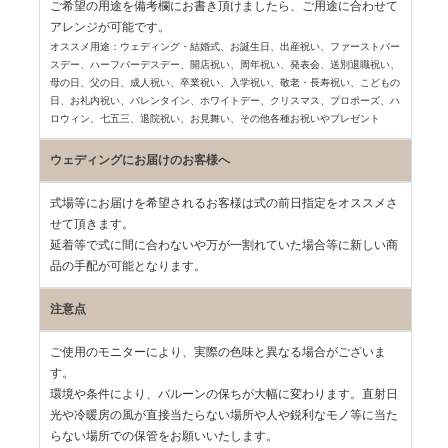
ご希望の用途を備考欄にお書き頂けましたら、ご用途に合わせて
アレンジが可能です。
オススメ用途：ウェディング・結婚式、お誕生日、出産祝い、ファーストバー
スデー、
ハーフバーデスデー、開店祝い、周年祝い、発表会、送別退職祝い、
母の日、父の日、
成人祝い、卒業祝い、入学祝い、敬老・長寿祝い、こどもの
日、お礼内祝い、
バレンタイン、ホワイトデー、クリスマス、プロポーズ、ハ
ロウィン、七五三、
退院祝い、お見舞い、その他各種お祝いやプレゼント
ウェディングにお届けのお客様へ
式場等にお届けを希望されるお客様は式の前日指定をオススメさ
せて頂きます。
延着等で式に間に合わないや万が一割れていた場合等に新しい商
品の手配が可能となります。
注意点
ご使用のモニターにより、実際の色味と異なる場合がございま
す。
環境や条件により、バルーンの保ちが大幅に変わります。直射日
光や冷暖房の風が直接当たらない場所や人や鋭利なモノ等に当た
らない場所での保管をお願いいたします。