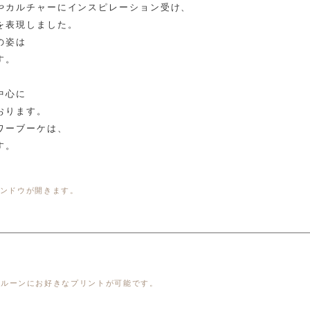
やカルチャーにインスピレーション受け、
を表現しました。
の姿は
す。
。
中心に
おります。
ワーブーケは、
す。
ンドウが開きます。
バルーンにお好きなプリントが可能です。