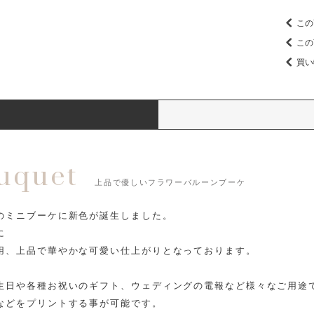
この
この
買い
ouquet
上品で優しいフラワーバルーンブーケ
のミニブーケに新色が誕生しました。
に
用、上品で華やかな可愛い仕上がりとなっております。
生日や各種お祝いのギフト、ウェディングの電報など様々なご用途
などをプリントする事が可能です。