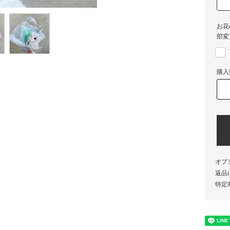
お花
部変
購入
オプ
返品
特定