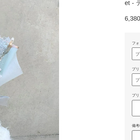
et
6,3
フォ
プリ
プリ
備考