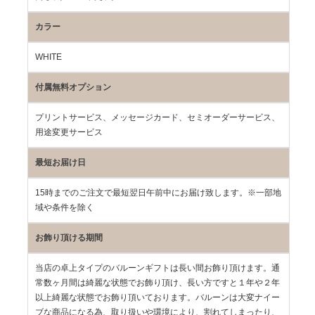
カラー
WHITE
付属無料オプション
プリントサービス、メッセージカード、セミオーダーサービス、
用途変更サービス
最短お届け日
15時までのご注文で最短翌日午前中にお届け致します。※一部地
域や条件を除く
お飾り頂ける期間
当店の卓上タイプのバルーンギフトは長い間お飾り頂けます。通
常数ヶ月間は綺麗な状態でお飾り頂け、長い方ですと１年や２年
以上綺麗な状態でお飾り頂いております。バルーンは大変ナイー
ブな商品になる為、取り扱いや環境により、割れてしまったり、