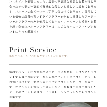
ンスタイルを表現しました。
透明の不思議な風船とお花が混じり
合ったその姿は
神秘的で有機的な美しさと優しさに溢れておりま
す。
バルーンは全て一つ一つ丁寧に仕上げております。
使用して
いる植物は品質の高いドライフラワーを中心に
厳選したアーティ
シャルフラワーのみを使用しております。
バルーンと植物やお花
を織り交ぜたバルーンフラワーは、
大切な方へのギフトやプレゼ
ントにきっと最適です。
Print Service
無料でバルーンにお好きなプリントが可能です。
無料でバルーンにお好きなメッセージやお名前・日付などをプリ
ントする事が可能です。
おしゃれなフォントやプリントカラーも
お選び頂けます。
簡単３ステップでプリントをオーダー可能で
す。オプションを選択しご購入下さい。
お客様ご自身で制作した
データのプリントやロゴ・イラスト・シルエットなどもプリント
可能です。