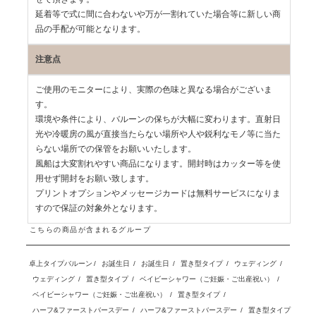
延着等で式に間に合わないや万が一割れていた場合等に新しい商
品の手配が可能となります。
注意点
ご使用のモニターにより、実際の色味と異なる場合がございま
す。
環境や条件により、バルーンの保ちが大幅に変わります。直射日
光や冷暖房の風が直接当たらない場所や人や鋭利なモノ等に当た
らない場所での保管をお願いいたします。
風船は大変割れやすい商品になります。開封時はカッター等を使
用せず開封をお願い致します。
プリントオプションやメッセージカードは無料サービスになりま
すので保証の対象外となります。
こちらの商品が含まれるグループ
卓上タイプバルーン
/
お誕生日
/
お誕生日
/
置き型タイプ
/
ウェディング
/
ウェディング
/
置き型タイプ
/
ベイビーシャワー（ご妊娠・ご出産祝い）
/
ベイビーシャワー（ご妊娠・ご出産祝い）
/
置き型タイプ
/
ハーフ&ファーストバースデー
/
ハーフ&ファーストバースデー
/
置き型タイプ