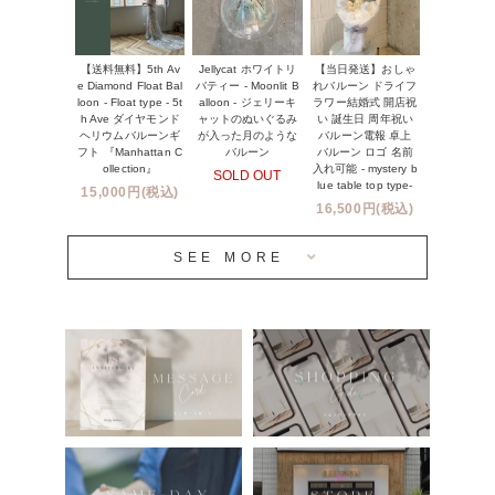
NEW YORK MIND - ニューヨークスタイルバルーン
実店舗について -大阪 堀江店・名古屋 星ヶ丘店・滋賀 配送
ギフト -
センター店・沖縄 嘉手納基地店-
【送料無料】5th Av
【当日発送】おしゃ
Jellycat ホワイトリ
※コンフェッティバルーン -プリント内容-
e Diamond Float Bal
れバルーン ドライフ
バティー - Moonlit B
プリントサービス
loon - Float type - 5t
ラワー結婚式 開店祝
alloon - ジェリーキ
h Ave ダイヤモンド
い 誕生日 周年祝い
ャットのぬいぐるみ
ヘリウムバルーンギ
バルーン電報 卓上
が入った月のような
前撮り写真バルーン特集
フト 『Manhattan C
バルーン ロゴ 名前
バルーン
ollection』
入れ可能 - mystery b
SOLD OUT
姉妹店＆関連ショップについて
lue table top type-
15,000円(税込)
16,500円(税込)
当日発送 翌日午前中お届け
SEE MORE
安心のチャビーバルーン
人気ランキング
おすすめ商品
バルーン自動販売機
浮くバルーンオーダーメイド - coming soonn -
卓上バルーンオーダーメイド