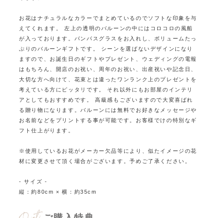
お花はナチュラルなカラーでまとめているのでソフトな印象を与
えてくれます。
左上の透明のバルーンの中にはコロコロの風船
が入っております。
パンパスグラスをお入れし、ボリュームたっ
ぷりのバルーンギフトです。 シーンを選ばないデザインになり
ますので、お誕生日のギフトやプレゼント、ウェディングの電報
はもちろん、
開店のお祝い、周年のお祝い、出産祝いや記念日、
大切な方へ向けて、花束とは違ったワンランク上のプレゼントを
考えている方にピッタリです。
それ以外にもお部屋のインテリ
アとしてもおすすめです。
高級感もございますので大変喜ばれ
る贈り物になります。
バルーンには無料でお好きなメッセージや
お名前などをプリントする事が可能です。
お客様でけの特別なギ
フト仕上がります。
※使用しているお花がメーカー欠品等により、似たイメージの花
材に変更させて頂く場合がございます。予めご了承ください。
- サイズ -
縦：約80cm × 横：約35cm
ご購入特典