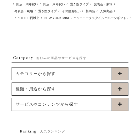
/
開店・周年祝い
/
開店・周年祝い
/
置き型タイプ
/
発表会・劇場
/
発表会・劇場
/
置き型タイプ
/
その他お祝い
/
新商品
/
人気商品
/
１１０００円以上
/
NEW YORK MIND - ニューヨークスタイルバルーンギフト -
/
Category
お好みの商品やサービスを探す
カテゴリーから探す
卓上タイプバルーン
種類・用途から探す
浮くタイプバルーン
お誕生日
サービスやコンテンツから探す
ブーケタイプバルーン
ウェディング
ABOUT US - 私たちについて -
フラワーバルーンブーケ
ベイビーシャワー（ご妊娠・ご出産祝い）
Ranking
発送について
人気ランキング
ムーンリットバルーン
ハーフ&ファーストバースデー