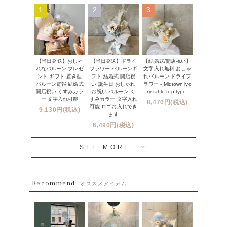
Q&A
1
2
3
コンフェッティバルーン
開店・周年祝い
メッセージカード・電報について
フリンジバルーン
発表会・劇場
オーダーメイドについて
デコレーションセット
その他お祝い
【当日発送】おしゃ
【結婚式/開店祝い】
【当日発送】ドライ
セミオーダーについて
れなバルーン プレゼ
文字入れ無料 おしゃ
フラワー バルーンギ
プロップスバルーン
ント ギフト 置き型
れバルーン ドライフ
フト 結婚式 開店祝
クリスマス
フリンジバルーンについて
バルーン電報 結婚式
ラワー - Midtown ivo
い 誕生日 おしゃれ
開店祝い くすみカラ
ry table top type-
お祝い バルーン く
オプション
新商品
ー 文字入れ可能
すみカラー 文字入れ
8,470円(税込)
コンフェッティバルーンについて
可能 ロゴお入れでき
9,130円(税込)
成人式・卒業式・入学式バルーンブーケ
ます
人気商品
バルーン装飾サービス
6,490円(税込)
OTHER
~３０００円
メディア掲載情報
SEE MORE
~５５００円
採用情報
~８８００円
Recommend
ハワイウェディングサービス
オススメアイテム
~１１０００円
企業・法人様
１１０００円以上
ウェディングコンフェッティバルーン特集