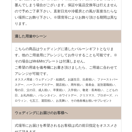
萎んでしまう場合がございます。保証や返品交換等は行えません
ので予めご了承下さい。直射日光や冷暖房との風が直接当たらな
い場所にお飾り下さい。※環境等によりお飾り頂ける期間は異な
ります。
適した用途やシーン
こちらの商品はウェディングに適したバルーンギフトとなりま
す。
他のご用途用にアレンジしてお作りすることも可能です。
※
その場合はMr&Mrsプレートは付属しません。
ご希望の用途を備考欄にお書き頂けましたら、ご用途に合わせて
アレンジが可能です。
オススメ用途：ウェディング・結婚式、お誕生日、出産祝い、ファーストバー
スデー、
ハーフバーデスデー、開店祝い、周年祝い、発表会、送別退職祝い、
母の日、父の日、
成人祝い、卒業祝い、入学祝い、敬老・長寿祝い、こどもの
日、お礼内祝い、
バレンタイン、ホワイトデー、クリスマス、プロポーズ、ハ
ロウィン、七五三、
退院祝い、お見舞い、その他各種お祝いやプレゼント
ウェディングにお届けのお客様へ
式場等にお届けを希望されるお客様は式の前日指定をオススメさ
せて頂きます。