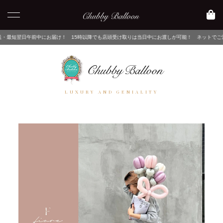
にお届け！ 15時以降でも店頭受け取りは当日中にお渡しが可能！ ネットでご注文後、店舗でピ
LUXURY AND GENIALITY