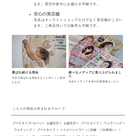
ます。翌日午前中にお届けが可能です。
安心の実店舗
当店はオンラインショップだけでなく実店舗がござい
ます。ご来店頂いての販売も可能です。
様々なメディアに取り上げられまし
選ばれ続ける理由
た
当店が選ばれる理由をもっと詳しくご覧頂
当店のメディア出演や記載情報はこちら
けます。
こちらの商品が含まれるグループ
ブーケタイプバルーン
/
お誕生日
/
お誕生日
/
ブーケタイプ
/
ウェディング
/
ウェディング
/
ブーケタイプ
/
ベイビーシャワー（ご妊娠・ご出産祝い）
/