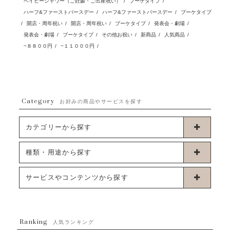
ベイビーシャワー（ご妊娠・ご出産祝い）
/
ブーケタイプ
/
ハーフ&ファーストバースデー
/
ハーフ&ファーストバースデー
/
ブーケタイプ
/
開店・周年祝い
/
開店・周年祝い
/
ブーケタイプ
/
発表会・劇場
/
発表会・劇場
/
ブーケタイプ
/
その他お祝い
/
新商品
/
人気商品
/
~８８００円
/
~１１０００円
/
Category
お好みの商品やサービスを探す
カテゴリーから探す
卓上タイプバルーン
種類・用途から探す
浮くタイプバルーン
お誕生日
サービスやコンテンツから探す
ブーケタイプバルーン
ウェディング
ABOUT US - 私たちについて -
フラワーバルーンブーケ
ベイビーシャワー（ご妊娠・ご出産祝い）
Ranking
発送について
人気ランキング