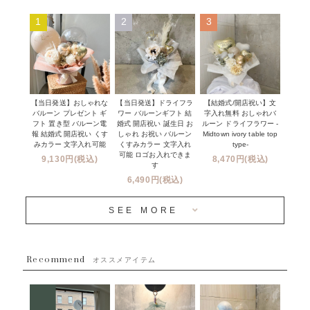
ムーンリットバルーン
ハーフ&ファーストバースデー
Q&A
1
2
3
コンフェッティバルーン
開店・周年祝い
メッセージカード・電報について
フリンジバルーン
発表会・劇場
オーダーメイドについて
デコレーションセット
その他お祝い
セミオーダーについて
【当日発送】おしゃれな
【結婚式/開店祝い】文
【当日発送】ドライフラ
プロップスバルーン
バルーン プレゼント ギ
字入れ無料 おしゃれバ
ワー バルーンギフト 結
クリスマス
フリンジバルーンについて
フト 置き型 バルーン電
ルーン ドライフラワー -
婚式 開店祝い 誕生日 お
報 結婚式 開店祝い くす
Midtown ivory table top
しゃれ お祝い バルーン
オプション
新商品
みカラー 文字入れ可能
type-
くすみカラー 文字入れ
コンフェッティバルーンについて
可能 ロゴお入れできま
9,130円(税込)
8,470円(税込)
成人式・卒業式・入学式バルーンブーケ
す
人気商品
バルーン装飾サービス
6,490円(税込)
OTHER
~３０００円
メディア掲載情報
SEE MORE
~５５００円
採用情報
~８８００円
Recommend
ハワイウェディングサービス
オススメアイテム
~１１０００円
企業・法人様
１１０００円以上