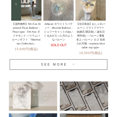
ウェディングコンフェッティバルーン特集
NEW YORK MIND - ニューヨークスタイルバルーン
実店舗について -大阪 堀江店・名古屋 星ヶ丘店・滋賀 配送
ギフト -
センター店・沖縄 嘉手納基地店-
※コンフェッティバルーン -プリント内容-
【送料無料】5th Ave Di
【当日発送】おしゃれバ
Jellycat ホワイトリバテ
プリントサービス
amond Float Balloon -
ルーン ドライフラワー
ィー - Moonlit Balloon -
Float type - 5th Ave ダ
結婚式 開店祝い 誕生日
ジェリーキャットのぬい
前撮り写真バルーン特集
イヤモンド ヘリウムバ
周年祝い バルーン電報
ぐるみが入った月のよう
ルーンギフト 『Manhat
卓上 バルーン ロゴ 名前
なバルーン
tan Collection』
入れ可能 - mystery blue
SOLD OUT
姉妹店＆関連ショップについて
table top type-
15,000円(税込)
16,500円(税込)
当日発送 翌日午前中お届け
SEE MORE
安心のチャビーバルーン
人気ランキング
おすすめ商品
バルーン自動販売機
浮くバルーンオーダーメイド - coming soonn -