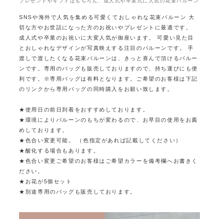
プレゼントやギフトはもちろん、成人式や卒業式に人気の花束バルーン
SNSや海外で人気を集める可愛くておしゃれな花束バルーン
大
切な方やお世話になった方のお祝いやプレゼントに最適です。
成人式や卒業のお祝いに大変人気が御座います。
可愛い見た目
とおしゃれなデザインが写真映えする注目のバルーンです。
手
渡しで渡したくなる花束バルーンは、きっと喜んで頂けるバルー
ンです。
専用のバッグも販売しておりますので、持ち運びにも便
利です。
※専用バッグは有料となります。ご希望のお客様は下記
のリンクから専用バッグの同時購入をお願い致します。
★使用日の前日到着をおすすめしております。
★環境によりバルーンのもちが変わるので、お早目の使用をお薦
めしております。
★色合い変更可能。 （色指定があれば記載してください）
★酸化する場合もあります。
★色合い変更ご希望のお客様はご希望カラーを備考欄へお書きく
ださい。
★お花が5個セット
★別途専用のバッグも販売しております。