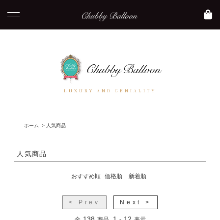
LUXURY AND GENIALITY
ホーム
>
人気商品
人気商品
おすすめ順
価格順
新着順
< Prev
Next >
138
1
12
全
商品
-
表示