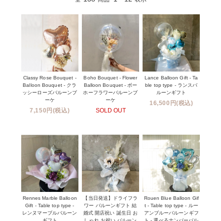
Classy Rose Bouquet -
Boho Bouquet - Flower
Lance Balloon Gift - Ta
Balloon Bouquet - クラ
Balloon Bouquet - ボー
ble top type - ランスバ
ッシーローズバルーンブ
ホーフラワーバルーンブ
ルーンギフト
ーケ
ーケ
16,500円(税込)
7,150円(税込)
SOLD OUT
Rennes Marble Balloon
【当日発送】ドライフラ
Rouen Blue Balloon Gif
Gift - Table top type -
ワー バルーンギフト 結
t - Table top type - ルー
レンヌマーブルバルーン
婚式 開店祝い 誕生日 お
アンブルーバルーンギフ
ギフト
しゃれ お祝い バルーン
ト - 選べるナンバーバル