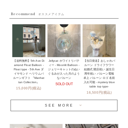
採用情報
~８８００円
Recommend
ハワイウェディングサービス
オススメアイテム
~１１０００円
企業・法人様
１１０００円以上
ウェディングコンフェッティバルーン特集
NEW YORK MIND - ニューヨークスタイルバルーン
実店舗について -大阪 堀江店・名古屋 星ヶ丘店・滋賀 配送
ギフト -
センター店・沖縄 嘉手納基地店-
※コンフェッティバルーン -プリント内容-
【送料無料】5th Ave Di
【当日発送】おしゃれバ
Jellycat ホワイトリバテ
プリントサービス
amond Float Balloon -
ルーン ドライフラワー
ィー - Moonlit Balloon -
Float type - 5th Ave ダ
結婚式 開店祝い 誕生日
ジェリーキャットのぬい
前撮り写真バルーン特集
イヤモンド ヘリウムバ
周年祝い バルーン電報
ぐるみが入った月のよう
ルーンギフト 『Manhat
卓上 バルーン ロゴ 名前
なバルーン
tan Collection』
入れ可能 - mystery blue
SOLD OUT
姉妹店＆関連ショップについて
table top type-
15,000円(税込)
16,500円(税込)
当日発送 翌日午前中お届け
SEE MORE
安心のチャビーバルーン
人気ランキング