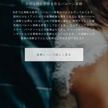
大切な時と空間を彩るバルーン装飾
当店では風船を使用したバルーン装飾サービスを行っております。
国内だけなくアメリカでの装飾経験も豊富な当店は
従来のバルー
ン装飾とは異なったおしゃれで高級感に溢れた
海外テイストの最
先端のバルーン装飾を得意としております。
ウェディングやバー
スデー・パーティーなどの装飾はもちろん
イベントやライブ・コ
ンサートなど企業様向けの装飾も行っております。
小規模から大
規模の装飾までどんな装飾もご対応させて頂きます。
装飾について詳しく見る