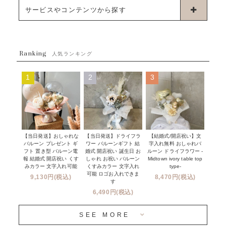
浮くタイプバルーン
お誕生日
サービスやコンテンツから探す
ブーケタイプバルーン
ウェディング
ABOUT US - 私たちについて -
フラワーバルーンブーケ
ベイビーシャワー（ご妊娠・ご出産祝い）
Ranking
発送について
人気ランキング
ムーンリットバルーン
ハーフ&ファーストバースデー
Q&A
1
2
3
コンフェッティバルーン
開店・周年祝い
メッセージカード・電報について
フリンジバルーン
発表会・劇場
オーダーメイドについて
デコレーションセット
その他お祝い
セミオーダーについて
【当日発送】おしゃれな
【結婚式/開店祝い】文
【当日発送】ドライフラ
プロップスバルーン
バルーン プレゼント ギ
字入れ無料 おしゃれバ
ワー バルーンギフト 結
クリスマス
フリンジバルーンについて
フト 置き型 バルーン電
ルーン ドライフラワー -
婚式 開店祝い 誕生日 お
報 結婚式 開店祝い くす
Midtown ivory table top
しゃれ お祝い バルーン
オプション
新商品
みカラー 文字入れ可能
type-
くすみカラー 文字入れ
コンフェッティバルーンについて
可能 ロゴお入れできま
9,130円(税込)
8,470円(税込)
成人式・卒業式・入学式バルーンブーケ
す
人気商品
バルーン装飾サービス
6,490円(税込)
OTHER
~３０００円
メディア掲載情報
SEE MORE
~５５００円