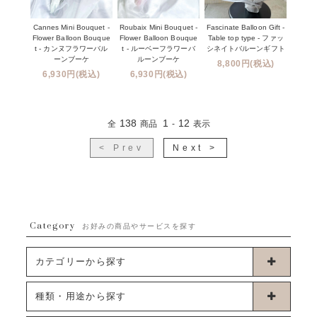
Cannes Mini Bouquet -
Roubaix Mini Bouquet -
Fascinate Balloon Gift -
Flower Balloon Bouque
Flower Balloon Bouque
Table top type - ファッ
t - カンヌフラワーバル
t - ルーベーフラワーバ
シネイトバルーンギフト
ーンブーケ
ルーンブーケ
8,800円(税込)
6,930円(税込)
6,930円(税込)
138
1
12
全
商品
-
表示
< Prev
Next >
Category
お好みの商品やサービスを探す
カテゴリーから探す
卓上タイプバルーン
種類・用途から探す