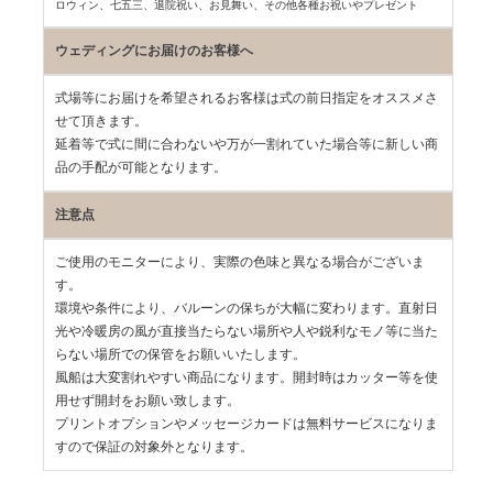
ロウィン、七五三、
退院祝い、お見舞い、その他各種お祝いやプレゼント
ウェディングにお届けのお客様へ
式場等にお届けを希望されるお客様は式の前日指定をオススメさ
せて頂きます。
延着等で式に間に合わないや万が一割れていた場合等に新しい商
品の手配が可能となります。
注意点
ご使用のモニターにより、実際の色味と異なる場合がございま
す。
環境や条件により、バルーンの保ちが大幅に変わります。直射日
光や冷暖房の風が直接当たらない場所や人や鋭利なモノ等に当た
らない場所での保管をお願いいたします。
風船は大変割れやすい商品になります。開封時はカッター等を使
用せず開封をお願い致します。
プリントオプションやメッセージカードは無料サービスになりま
すので保証の対象外となります。