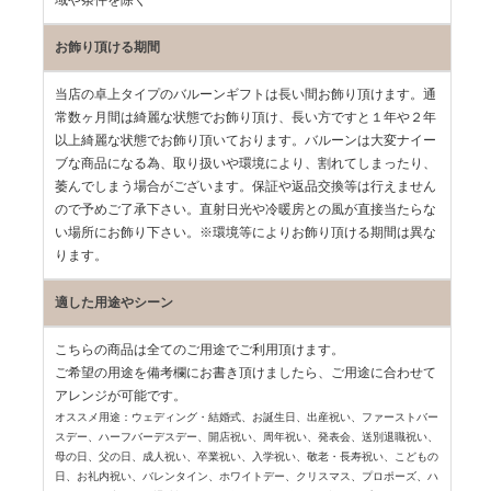
域や条件を除く
お飾り頂ける期間
当店の卓上タイプのバルーンギフトは長い間お飾り頂けます。通
常数ヶ月間は綺麗な状態でお飾り頂け、長い方ですと１年や２年
以上綺麗な状態でお飾り頂いております。バルーンは大変ナイー
ブな商品になる為、取り扱いや環境により、割れてしまったり、
萎んでしまう場合がございます。保証や返品交換等は行えません
ので予めご了承下さい。直射日光や冷暖房との風が直接当たらな
い場所にお飾り下さい。※環境等によりお飾り頂ける期間は異な
ります。
適した用途やシーン
こちらの商品は全てのご用途でご利用頂けます。
ご希望の用途を備考欄にお書き頂けましたら、ご用途に合わせて
アレンジが可能です。
オススメ用途：ウェディング・結婚式、お誕生日、出産祝い、ファーストバー
スデー、
ハーフバーデスデー、開店祝い、周年祝い、発表会、送別退職祝い、
母の日、父の日、
成人祝い、卒業祝い、入学祝い、敬老・長寿祝い、こどもの
日、お礼内祝い、
バレンタイン、ホワイトデー、クリスマス、プロポーズ、ハ