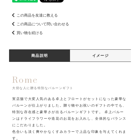
この商品を友達に教える
この商品について問い合わせる
買い物を続ける
商品説明
イメージ
Rome
大切な人に贈る特別なバルーンギフト
実店舗で大変人気のある卓上とフロートがセットになった豪華な
バルーンが仕上がりました。
贈り物やお祝いのギフトの中でも、
特別な存在感と豪華さが出るバルーンギフトです。 卓上バルー
ンはドライフラワーや造花のお花をお入れし、全体的なバランス
にこだわりました。
色合いも淡く爽やかなくすみカラーで上品な印象を与えてくれま
す。