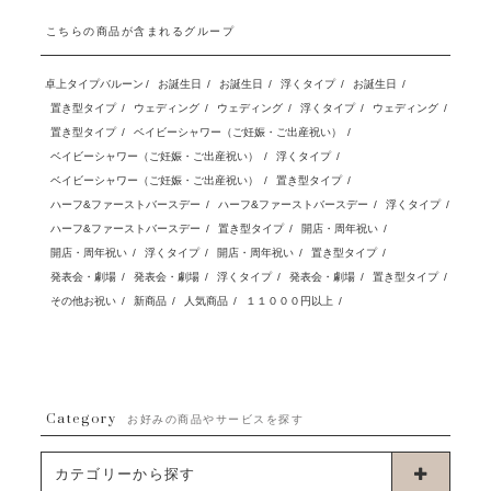
こちらの商品が含まれるグループ
卓上タイプバルーン
/
お誕生日
/
お誕生日
/
浮くタイプ
/
お誕生日
/
置き型タイプ
/
ウェディング
/
ウェディング
/
浮くタイプ
/
ウェディング
/
置き型タイプ
/
ベイビーシャワー（ご妊娠・ご出産祝い）
/
ベイビーシャワー（ご妊娠・ご出産祝い）
/
浮くタイプ
/
ベイビーシャワー（ご妊娠・ご出産祝い）
/
置き型タイプ
/
ハーフ&ファーストバースデー
/
ハーフ&ファーストバースデー
/
浮くタイプ
/
ハーフ&ファーストバースデー
/
置き型タイプ
/
開店・周年祝い
/
開店・周年祝い
/
浮くタイプ
/
開店・周年祝い
/
置き型タイプ
/
発表会・劇場
/
発表会・劇場
/
浮くタイプ
/
発表会・劇場
/
置き型タイプ
/
その他お祝い
/
新商品
/
人気商品
/
１１０００円以上
/
Category
お好みの商品やサービスを探す
カテゴリーから探す