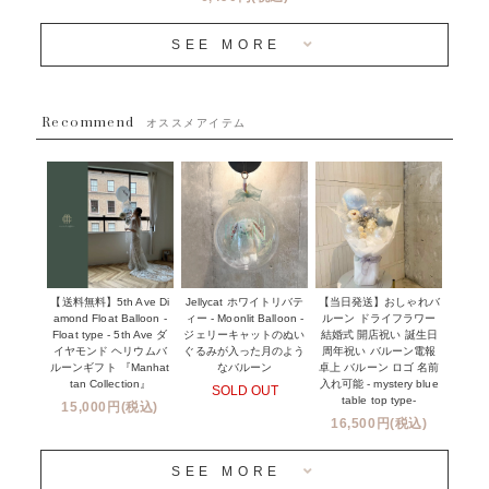
OTHER
~３０００円
メディア掲載情報
SEE MORE
~５５００円
採用情報
~８８００円
Recommend
ハワイウェディングサービス
オススメアイテム
~１１０００円
企業・法人様
１１０００円以上
ウェディングコンフェッティバルーン特集
NEW YORK MIND - ニューヨークスタイルバルーン
実店舗について -大阪 堀江店・名古屋 星ヶ丘店・滋賀 配送
ギフト -
センター店・沖縄 嘉手納基地店-
※コンフェッティバルーン -プリント内容-
【送料無料】5th Ave Di
【当日発送】おしゃれバ
Jellycat ホワイトリバテ
プリントサービス
amond Float Balloon -
ルーン ドライフラワー
ィー - Moonlit Balloon -
Float type - 5th Ave ダ
結婚式 開店祝い 誕生日
ジェリーキャットのぬい
前撮り写真バルーン特集
イヤモンド ヘリウムバ
周年祝い バルーン電報
ぐるみが入った月のよう
ルーンギフト 『Manhat
卓上 バルーン ロゴ 名前
なバルーン
tan Collection』
入れ可能 - mystery blue
SOLD OUT
姉妹店＆関連ショップについて
table top type-
15,000円(税込)
16,500円(税込)
当日発送 翌日午前中お届け
SEE MORE
安心のチャビーバルーン