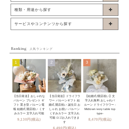
卓上タイプバルーン
種類・用途から探す
浮くタイプバルーン
お誕生日
サービスやコンテンツから探す
ブーケタイプバルーン
ウェディング
ABOUT US - 私たちについて -
フラワーバルーンブーケ
ベイビーシャワー（ご妊娠・ご出産祝い）
Ranking
発送について
人気ランキング
ムーンリットバルーン
ハーフ&ファーストバースデー
Q&A
1
2
3
コンフェッティバルーン
開店・周年祝い
メッセージカード・電報について
フリンジバルーン
発表会・劇場
オーダーメイドについて
デコレーションセット
その他お祝い
セミオーダーについて
【当日発送】おしゃれな
【結婚式/開店祝い】文
【当日発送】ドライフラ
プロップスバルーン
バルーン プレゼント ギ
字入れ無料 おしゃれバ
ワー バルーンギフト 結
クリスマス
フリンジバルーンについて
フト 置き型 バルーン電
ルーン ドライフラワー -
婚式 開店祝い 誕生日 お
報 結婚式 開店祝い くす
Midtown ivory table top
しゃれ お祝い バルーン
オプション
新商品
みカラー 文字入れ可能
type-
くすみカラー 文字入れ
コンフェッティバルーンについて
可能 ロゴお入れできま
9,130円(税込)
8,470円(税込)
成人式・卒業式・入学式バルーンブーケ
す
人気商品
バルーン装飾サービス
6,490円(税込)