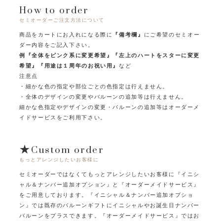
How to order
セミオーダーご注文方法について
商品をカートにお入れになる際に
『備考欄』
にご希望のセミオー
ダー内容をご記入下さい。
例『全体をピンク系に変更希望』『左上のハートをスターに変更
希望』『用途は１周年のお祝い用』
など
注意点
・細かな色の指定や部位ごとの色指定は行えません。
・全体のデザインの変更やバルーンの追加等は行えません。
細かな色指定やデザインの変更・バルーンの追加等はオーダーメ
イドサービスをご利用下さい。
★Custom order
もっとアレンジしたいお客様に
セミオーダーではなくてもっとアレンジしたいお客様に
『イニシ
ャル＆ナンバー追加オプション』と『オーダーメイドサービス』
をご用意しております。
『イニシャル＆ナンバー追加オプショ
ン』では既存のバルーンギフトにイニシャルやお誕生日ナンバー
バルーンをプラスできます。
『オーダーメイドサービス』ではお