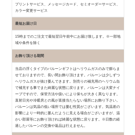
プリントサービス、メッセージカード、セミオーダーサービス、
カラー変更サービス
最短お届け日
15時までのご注文で最短翌日午前中にお届け致します。※一部地
域や条件を除く
お飾り頂ける期間
当店の浮くタイプのバルーンギフトはヘリウムガスのみで膨らま
せておりますので、長い間お飾り頂けます。バルーンは少しずつ
ヘリウムガスが抜け萎んできます。別売りの補充用のヘリウム缶
で補充する事でまた綺麗な状態に戻ります。バルーンは大変ナイ
ーブですので、保管方法や扱いにより保ちが大きく異なります。
直射日光や冷暖房との風が直接当たらない場所にお飾り下さい。
バルーンは気温の低い場所では萎む性質がございます。気温差の
影響により一時的に萎んだように見える場合がございますが、温
かい部屋等にお飾り頂ければ綺麗な状態に戻ります。※日数の経
過したバルーンの交換や返品は行えません。