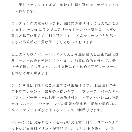
て、子供っぽくなりすぎず、年齢や性別を選ばないデザインとな
っております。
ウェディングの電報やギフト、結婚式の飾り付けにも人気がござ
います。
その他にラグジュアリーなシーンやお誕生日、お祝い
事など幅広い用途でご利用頂けます。
どんなシーンでも見劣り
しない高級感と上質な仕上がりとなっております。
当店のヘリウムバルーンはアメリカから直接輸入した正規品と国
産メーカーのみを使用しております。
品質に自信を持ってご提供
させて頂いております。
ご注文後に心を込めて丁寧に一つ一つ
お作りさせて頂きます。
シーンを選ばず様々なご用途でご利用頂けます。
お誕生日のギ
フトやプレゼント、出産のお祝いギフト、ファーストバースデー
ギフト、パーティーのお部屋の飾り付け、ピアノやバレエの発表
会はもちろん、
ウェディングの電報や記念日、周年や開店のお
祝い、サプライズなど様々なシーンでご利用頂けます。
バルーンにはお好きなメッセージやお名前、日付、ロゴやシルエ
ットなどを無料プリントが可能です。
プリントを施すことで、