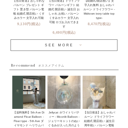
【当日発送】おしゃれな
【結婚式/開店祝い】文
【当日発送】ドライフラ
プロップスバルーン
バルーン プレゼント ギ
字入れ無料 おしゃれバ
ワー バルーンギフト 結
クリスマス
フリンジバルーンについて
フト 置き型 バルーン電
ルーン ドライフラワー -
婚式 開店祝い 誕生日 お
報 結婚式 開店祝い くす
Midtown ivory table top
しゃれ お祝い バルーン
オプション
新商品
みカラー 文字入れ可能
type-
くすみカラー 文字入れ
コンフェッティバルーンについて
可能 ロゴお入れできま
9,130円(税込)
8,470円(税込)
成人式・卒業式・入学式バルーンブーケ
す
人気商品
バルーン装飾サービス
6,490円(税込)
OTHER
~３０００円
メディア掲載情報
SEE MORE
~５５００円
採用情報
~８８００円
Recommend
ハワイウェディングサービス
オススメアイテム
~１１０００円
企業・法人様
１１０００円以上
ウェディングコンフェッティバルーン特集
NEW YORK MIND - ニューヨークスタイルバルーン
実店舗について -大阪 堀江店・名古屋 星ヶ丘店・滋賀 配送
ギフト -
センター店・沖縄 嘉手納基地店-
※コンフェッティバルーン -プリント内容-
【送料無料】5th Ave Di
【当日発送】おしゃれバ
Jellycat ホワイトリバテ
プリントサービス
amond Float Balloon -
ルーン ドライフラワー
ィー - Moonlit Balloon -
Float type - 5th Ave ダ
結婚式 開店祝い 誕生日
ジェリーキャットのぬい
前撮り写真バルーン特集
イヤモンド ヘリウムバ
周年祝い バルーン電報
ぐるみが入った月のよう