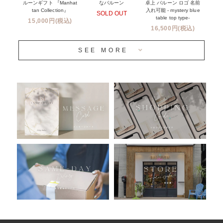
ルーンギフト 『Manhat
卓上 バルーン ロゴ 名前
なバルーン
tan Collection』
入れ可能 - mystery blue
SOLD OUT
姉妹店＆関連ショップについて
table top type-
15,000円(税込)
16,500円(税込)
当日発送 翌日午前中お届け
SEE MORE
安心のチャビーバルーン
人気ランキング
おすすめ商品
バルーン自動販売機
浮くバルーンオーダーメイド - coming soonn -
卓上バルーンオーダーメイド
ムーンリットバルーンについて
その他オーダーメイド
スタンドバルーン