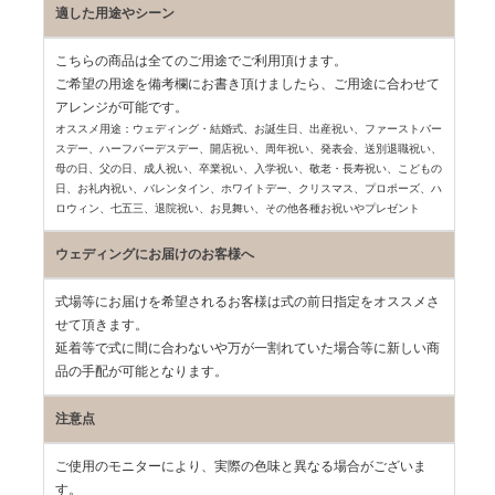
適した用途やシーン
こちらの商品は全てのご用途でご利用頂けます。
ご希望の用途を備考欄にお書き頂けましたら、ご用途に合わせて
アレンジが可能です。
オススメ用途：ウェディング・結婚式、お誕生日、出産祝い、ファーストバー
スデー、
ハーフバーデスデー、開店祝い、周年祝い、発表会、送別退職祝い、
母の日、父の日、
成人祝い、卒業祝い、入学祝い、敬老・長寿祝い、こどもの
日、お礼内祝い、
バレンタイン、ホワイトデー、クリスマス、プロポーズ、ハ
ロウィン、七五三、
退院祝い、お見舞い、その他各種お祝いやプレゼント
ウェディングにお届けのお客様へ
式場等にお届けを希望されるお客様は式の前日指定をオススメさ
せて頂きます。
延着等で式に間に合わないや万が一割れていた場合等に新しい商
品の手配が可能となります。
注意点
ご使用のモニターにより、実際の色味と異なる場合がございま
す。