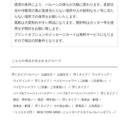
環境や条件により、バルーンの保ちが大幅に変わります。直射日
光や冷暖房の風が直接当たらない場所や人や鋭利なモノ等に当た
らない場所での保管をお願いいたします。
風船は大変割れやすい商品になります。開封時はカッター等を使
用せず開封をお願い致します。
プリントオプションやメッセージカードは無料サービスになりま
すので保証の対象外となります。
こちらの商品が含まれるグループ
浮くタイプバルーン
/
お誕生日
/
お誕生日
/
浮くタイプ
/
ウェディング
/
ウェディング
/
浮くタイプ
/
ベイビーシャワー（ご妊娠・ご出産祝い）
/
ベイビーシャワー（ご妊娠・ご出産祝い）
/
浮くタイプ
/
ハーフ&ファーストバースデー
/
ハーフ&ファーストバースデー
/
浮くタイプ
/
開店・周年祝い
/
開店・周年祝い
/
浮くタイプ
/
発表会・劇場
/
発表会・劇場
/
浮くタイプ
/
その他お祝い
/
新商品
/
人気商品
/
~１１０００円
/
NEW YORK MIND - ニューヨークスタイルバルーンギフト -
/