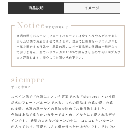
商品説明
イメージ
Notice
大切なお知らせ
当店の浮くバルーン（フロートバルーン）は全てヘリウムガスで膨ら
ませた状態でお届けさせて頂きます。
当店では悪質なヘリウムガスと
空気を混合する行為や、品質の悪いコピー商品等の使用は一切行なっ
ておりません。
全てヘリウムガス100%で膨らませるので長い間プカプ
カと浮遊します。安心してお買い求め下さい。
siempre
ずっと永遠に
スペイン語で『永遠に』という言葉である『siempre』という商
品名のフロートバルーンであるこちらの商品は
永遠の愛、永遠
の友情、永遠の幸せなどの意味を込めてお作り致しました。
色味は上品で柔らかいカラーでまとめ、どなたにも愛されるデザ
インです。
透明の大きなバルーンの中に、コロコロとバルーン
が入っており、可愛らしさも併せ持った仕上がりです。
それでい