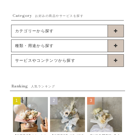
Category
お好みの商品やサービスを探す
カテゴリーから探す
卓上タイプバルーン
種類・用途から探す
浮くタイプバルーン
お誕生日
サービスやコンテンツから探す
ブーケタイプバルーン
ウェディング
ABOUT US - 私たちについて -
フラワーバルーンブーケ
ベイビーシャワー（ご妊娠・ご出産祝い）
Ranking
発送について
人気ランキング
ムーンリットバルーン
ハーフ&ファーストバースデー
Q&A
1
2
3
コンフェッティバルーン
開店・周年祝い
メッセージカード・電報について
フリンジバルーン
発表会・劇場
オーダーメイドについて
デコレーションセット
その他お祝い
セミオーダーについて