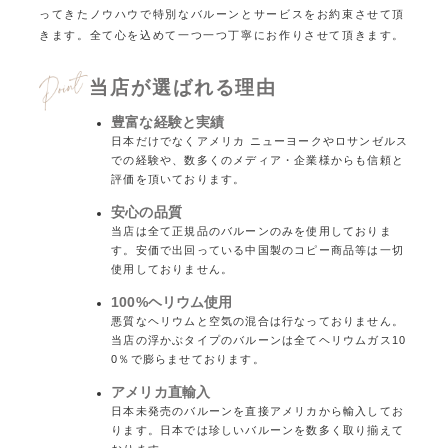
ってきたノウハウで特別なバルーンとサービスをお約束させて頂
きます。
全て心を込めて一つ一つ丁寧にお作りさせて頂きます。
当店が選ばれる理由
豊富な経験と実績
日本だけでなくアメリカ ニューヨークやロサンゼルス
での経験や、数多くのメディア・企業様からも信頼と
評価を頂いております。
安心の品質
当店は全て正規品のバルーンのみを使用しておりま
す。安価で出回っている中国製のコピー商品等は一切
使用しておりません。
100%ヘリウム使用
悪質なヘリウムと空気の混合は行なっておりません。
当店の浮かぶタイプのバルーンは全てヘリウムガス10
0％で膨らませております。
アメリカ直輸入
日本未発売のバルーンを直接アメリカから輸入してお
ります。日本では珍しいバルーンを数多く取り揃えて