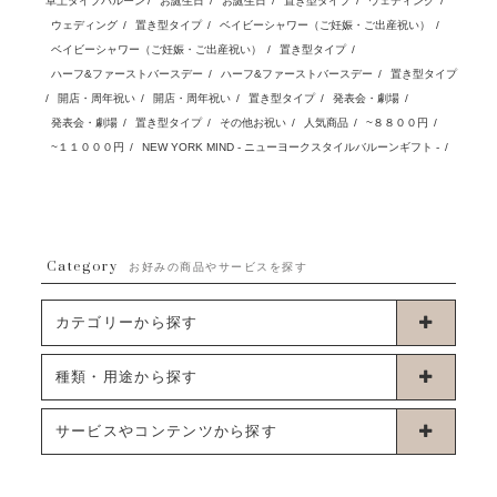
卓上タイプバルーン
/
お誕生日
/
お誕生日
/
置き型タイプ
/
ウェディング
/
ウェディング
/
置き型タイプ
/
ベイビーシャワー（ご妊娠・ご出産祝い）
/
ベイビーシャワー（ご妊娠・ご出産祝い）
/
置き型タイプ
/
ハーフ&ファーストバースデー
/
ハーフ&ファーストバースデー
/
置き型タイプ
/
開店・周年祝い
/
開店・周年祝い
/
置き型タイプ
/
発表会・劇場
/
発表会・劇場
/
置き型タイプ
/
その他お祝い
/
人気商品
/
~８８００円
/
~１１０００円
/
NEW YORK MIND - ニューヨークスタイルバルーンギフト -
/
Category
お好みの商品やサービスを探す
カテゴリーから探す
卓上タイプバルーン
種類・用途から探す
浮くタイプバルーン
お誕生日
サービスやコンテンツから探す
ブーケタイプバルーン
ウェディング
ABOUT US - 私たちについて -