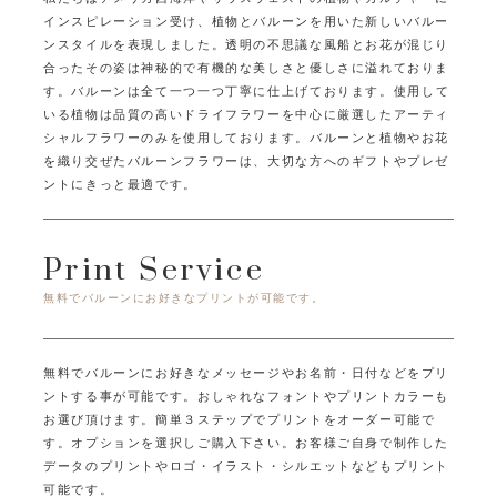
インスピレーション受け、
植物とバルーンを用いた新しいバルー
ンスタイルを表現しました。
透明の不思議な風船とお花が混じり
合ったその姿は
神秘的で有機的な美しさと優しさに溢れておりま
す。
バルーンは全て一つ一つ丁寧に仕上げております。
使用して
いる植物は品質の高いドライフラワーを中心に
厳選したアーティ
シャルフラワーのみを使用しております。
バルーンと植物やお花
を織り交ぜたバルーンフラワーは、
大切な方へのギフトやプレゼ
ントにきっと最適です。
Print Service
無料でバルーンにお好きなプリントが可能です。
無料でバルーンにお好きなメッセージやお名前・日付などをプリ
ントする事が可能です。
おしゃれなフォントやプリントカラーも
お選び頂けます。
簡単３ステップでプリントをオーダー可能で
す。オプションを選択しご購入下さい。
お客様ご自身で制作した
データのプリントやロゴ・イラスト・シルエットなどもプリント
可能です。