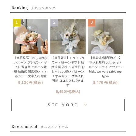
フラワーバルーンブーケ
ベイビーシャワー（ご妊娠・ご出産祝い）
Ranking
発送について
人気ランキング
ムーンリットバルーン
ハーフ&ファーストバースデー
Q&A
1
2
3
コンフェッティバルーン
開店・周年祝い
メッセージカード・電報について
フリンジバルーン
発表会・劇場
オーダーメイドについて
デコレーションセット
その他お祝い
セミオーダーについて
【当日発送】おしゃれな
【結婚式/開店祝い】文
【当日発送】ドライフラ
プロップスバルーン
バルーン プレゼント ギ
字入れ無料 おしゃれバ
ワー バルーンギフト 結
クリスマス
フリンジバルーンについて
フト 置き型 バルーン電
ルーン ドライフラワー -
婚式 開店祝い 誕生日 お
報 結婚式 開店祝い くす
Midtown ivory table top
しゃれ お祝い バルーン
オプション
新商品
みカラー 文字入れ可能
type-
くすみカラー 文字入れ
コンフェッティバルーンについて
可能 ロゴお入れできま
9,130円(税込)
8,470円(税込)
成人式・卒業式・入学式バルーンブーケ
す
人気商品
バルーン装飾サービス
6,490円(税込)
OTHER
~３０００円
メディア掲載情報
SEE MORE
~５５００円
採用情報
~８８００円
Recommend
ハワイウェディングサービス
オススメアイテム
~１１０００円