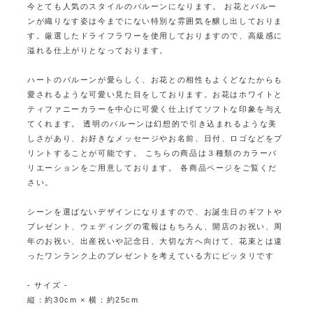
今とても人気のスタイルのバルーンになります。
お花とバルー
ンが織りなす姿は今までにない特別な雰囲気を醸し出しておりま
す。
厳選したドライフラワーを使用しておりますので、高級感に
溢れる仕上がりとなっております。
ハートのバルーンが愛らしく、お花との相性もよくどなたからも
愛されるような可愛い見た目をしております。
お花はホワイトと
ティファニーカラーを中心に可愛く仕上げてソフトな印象を与え
てくれます。
透明のバルーンは幻想的で引き込まれるような美
しさがあり、お好きなメッセージやお名前、日付、ロゴなどをプ
リントすることが可能です。
こちらの商品は３種類のカラーバ
リエーションをご用意しております。 各商品ページをご覧くだ
さい。
シーンを選ばないデザインになりますので、お誕生日のギフトや
プレゼント、ウェディングの電報はもちろん、
開店のお祝い、周
年のお祝い、出産祝いや記念日、大切な方へ向けて、花束とは違
ったワンランク上のプレゼントを考えている方にピッタリです
- サイズ -
縦：約30cm × 横：約25cm