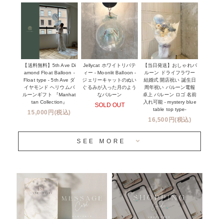
企業・法人様
１１０００円以上
ウェディングコンフェッティバルーン特集
NEW YORK MIND - ニューヨークスタイルバルーン
実店舗について -大阪 堀江店・名古屋 星ヶ丘店・滋賀 配送
ギフト -
センター店・沖縄 嘉手納基地店-
※コンフェッティバルーン -プリント内容-
【送料無料】5th Ave Di
【当日発送】おしゃれバ
Jellycat ホワイトリバテ
プリントサービス
amond Float Balloon -
ルーン ドライフラワー
ィー - Moonlit Balloon -
Float type - 5th Ave ダ
結婚式 開店祝い 誕生日
ジェリーキャットのぬい
前撮り写真バルーン特集
イヤモンド ヘリウムバ
周年祝い バルーン電報
ぐるみが入った月のよう
ルーンギフト 『Manhat
卓上 バルーン ロゴ 名前
なバルーン
tan Collection』
入れ可能 - mystery blue
SOLD OUT
姉妹店＆関連ショップについて
table top type-
15,000円(税込)
16,500円(税込)
当日発送 翌日午前中お届け
SEE MORE
安心のチャビーバルーン
人気ランキング
おすすめ商品
バルーン自動販売機