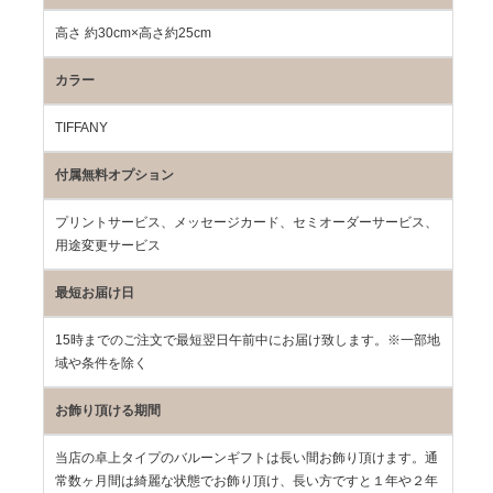
高さ 約30cm×高さ約25cm
カラー
TIFFANY
付属無料オプション
プリントサービス、メッセージカード、セミオーダーサービス、
用途変更サービス
最短お届け日
15時までのご注文で最短翌日午前中にお届け致します。※一部地
域や条件を除く
お飾り頂ける期間
当店の卓上タイプのバルーンギフトは長い間お飾り頂けます。通
常数ヶ月間は綺麗な状態でお飾り頂け、長い方ですと１年や２年