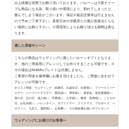
以上綺麗な状態でお飾り頂いております。バルーンは大変ナイー
ブな商品になる為、取り扱いや環境により、割れてしまったり、
萎んでしまう場合がございます。保証や返品交換等は行えません
ので予めご了承下さい。直射日光や冷暖房との風が直接当たらな
い場所にお飾り下さい。※環境等によりお飾り頂ける期間は異な
ります。
適した用途やシーン
こちらの商品はウェディングに適したバルーンギフトとなりま
す。
他のご用途用にアレンジしてお作りすることも可能です。
※
その場合はMr&Mrsプレートは付属しません。
ご希望の用途を備考欄にお書き頂けましたら、ご用途に合わせて
アレンジが可能です。
オススメ用途：ウェディング・結婚式、お誕生日、出産祝い、ファーストバー
スデー、
ハーフバーデスデー、開店祝い、周年祝い、発表会、送別退職祝い、
母の日、父の日、
成人祝い、卒業祝い、入学祝い、敬老・長寿祝い、こどもの
日、お礼内祝い、
バレンタイン、ホワイトデー、クリスマス、プロポーズ、ハ
ロウィン、七五三、
退院祝い、お見舞い、その他各種お祝いやプレゼント
ウェディングにお届けのお客様へ