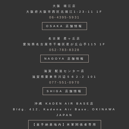
大阪 堀江店
大阪府大阪市西区北堀江1-23-11 1F
06-4395-5931
OSAKA 店舗情報
名古屋 星ヶ丘店
愛知県名古屋市千種区星が丘山手115 1F
052-783-8328
NAGOYA 店舗情報
滋賀 配送センター店
滋賀県栗東市川辺５６２-2 101
077-551-0970
SHIGA 店舗情報
沖縄 KADEN AIR BASE店
Bldg. 412, Kadena Air Base, OKINAWA
JAPAN
【嘉手納基地内】米軍関係者専用