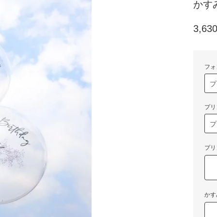
かす
3,6
フォ
プリ
プリ
かす