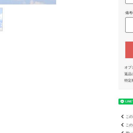
備考
オプ
返品
特定
この
この