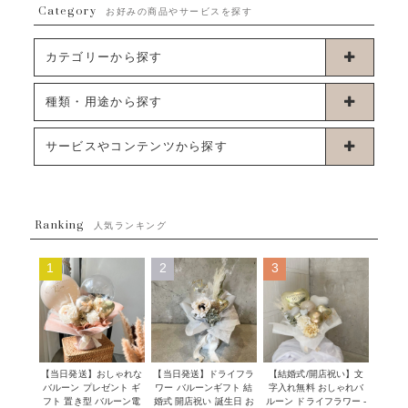
Category
お好みの商品やサービスを探す
カテゴリーから探す
卓上タイプバルーン
種類・用途から探す
浮くタイプバルーン
お誕生日
サービスやコンテンツから探す
ブーケタイプバルーン
ウェディング
ABOUT US - 私たちについて -
フラワーバルーンブーケ
ベイビーシャワー（ご妊娠・ご出産祝い）
Ranking
発送について
人気ランキング
ムーンリットバルーン
ハーフ&ファーストバースデー
Q&A
1
2
3
コンフェッティバルーン
開店・周年祝い
メッセージカード・電報について
フリンジバルーン
発表会・劇場
オーダーメイドについて
デコレーションセット
その他お祝い
セミオーダーについて
【当日発送】おしゃれな
【結婚式/開店祝い】文
【当日発送】ドライフラ
プロップスバルーン
バルーン プレゼント ギ
字入れ無料 おしゃれバ
ワー バルーンギフト 結
クリスマス
フリンジバルーンについて
フト 置き型 バルーン電
ルーン ドライフラワー -
婚式 開店祝い 誕生日 お