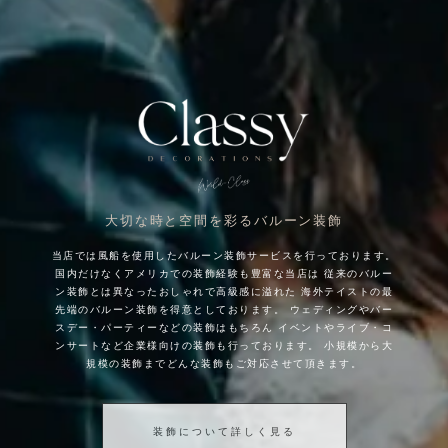
大切な時と空間を彩るバルーン装飾
当店では風船を使用したバルーン装飾サービスを行っております。
国内だけなくアメリカでの装飾経験も豊富な当店は
従来のバルー
ン装飾とは異なったおしゃれで高級感に溢れた
海外テイストの最
先端のバルーン装飾を得意としております。
ウェディングやバー
スデー・パーティーなどの装飾はもちろん
イベントやライブ・コ
ンサートなど企業様向けの装飾も行っております。
小規模から大
規模の装飾までどんな装飾もご対応させて頂きます。
装飾について詳しく見る