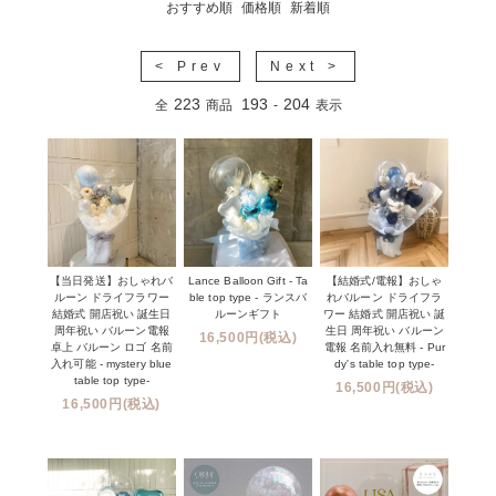
おすすめ順
価格順
新着順
< Prev
Next >
223
193
204
全
商品
-
表示
【当日発送】おしゃれバ
Lance Balloon Gift - Ta
【結婚式/電報】おしゃ
ルーン ドライフラワー
ble top type - ランスバ
れバルーン ドライフラ
結婚式 開店祝い 誕生日
ルーンギフト
ワー 結婚式 開店祝い 誕
周年祝い バルーン電報
生日 周年祝い バルーン
16,500円(税込)
卓上 バルーン ロゴ 名前
電報 名前入れ無料 - Pur
入れ可能 - mystery blue
dy's table top type-
table top type-
16,500円(税込)
16,500円(税込)