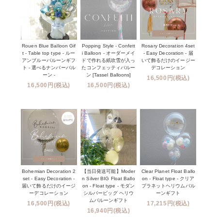
Rouen Blue Balloon Gif
Popping Style - Confett
Rosary Decoration 4set
t - Table top type - ルー
i Balloon - オーダーメイ
- Easy Decoration - 届
アンブルーバルーンギフ
ドで作れる紙吹雪が入っ
いて飾るだけのイージー
ト - 選べるナンバーバル
たコンフェッティバルー
デコレーション
ーン -
ン [Tassel Balloons]
16,500円(税込)
16,500円(税込)
16,500円(税込)
Bohemian Decoration 2
【当日発送可能】Moder
Clear Planet Float Ballo
set - Easy Decoration -
n Silver BIG Float Ballo
on - Float type - クリア
届いて飾るだけのイージ
on - Float type - モダン
プラネットヘリウムバル
ーデコレーション
シルバービッグ ヘリウ
ーンギフト
ムバルーンギフト
16,500円(税込)
17,215円(税込)
16,940円(税込)