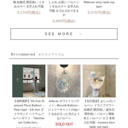
報 結婚式 開店祝い くす
Midtown ivory table top
しゃれ お祝い バルーン
オプション
新商品
みカラー 文字入れ可能
type-
くすみカラー 文字入れ
コンフェッティバルーンについて
可能 ロゴお入れできま
9,130円(税込)
8,470円(税込)
成人式・卒業式・入学式バルーンブーケ
す
人気商品
バルーン装飾サービス
6,490円(税込)
OTHER
~３０００円
メディア掲載情報
SEE MORE
~５５００円
採用情報
~８８００円
Recommend
ハワイウェディングサービス
オススメアイテム
~１１０００円
企業・法人様
１１０００円以上
ウェディングコンフェッティバルーン特集
NEW YORK MIND - ニューヨークスタイルバルーン
実店舗について -大阪 堀江店・名古屋 星ヶ丘店・滋賀 配送
ギフト -
センター店・沖縄 嘉手納基地店-
※コンフェッティバルーン -プリント内容-
【送料無料】5th Ave Di
【当日発送】おしゃれバ
Jellycat ホワイトリバテ
プリントサービス
amond Float Balloon -
ルーン ドライフラワー
ィー - Moonlit Balloon -
Float type - 5th Ave ダ
結婚式 開店祝い 誕生日
ジェリーキャットのぬい
前撮り写真バルーン特集
イヤモンド ヘリウムバ
周年祝い バルーン電報
ぐるみが入った月のよう
ルーンギフト 『Manhat
卓上 バルーン ロゴ 名前
なバルーン
tan Collection』
入れ可能 - mystery blue
SOLD OUT
姉妹店＆関連ショップについて
table top type-