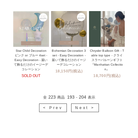
Star Child Decoration
Bohemian Decoration 3
Chrysler Balloon Gift - T
ピンク or ブルー 4set -
set - Easy Decoration -
able top type - クライ
Easy Decoration - 届い
届いて飾るだけのイージ
スラーバルーンギフト
て飾るだけのイージーデ
ーデコレーション
『Manhattan Collectio
コレーション
n』
18,150円(税込)
SOLD OUT
18,700円(税込)
223
193
204
全
商品
-
表示
< Prev
Next >