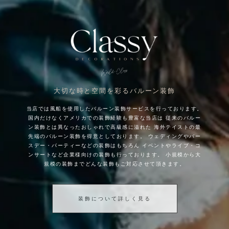
大切な時と空間を彩るバルーン装飾
当店では風船を使用したバルーン装飾サービスを行っております。
国内だけなくアメリカでの装飾経験も豊富な当店は
従来のバルー
ン装飾とは異なったおしゃれで高級感に溢れた
海外テイストの最
先端のバルーン装飾を得意としております。
ウェディングやバー
スデー・パーティーなどの装飾はもちろん
イベントやライブ・コ
ンサートなど企業様向けの装飾も行っております。
小規模から大
規模の装飾までどんな装飾もご対応させて頂きます。
装飾について詳しく見る