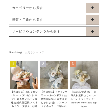
カテゴリーから探す
卓上タイプバルーン
種類・用途から探す
浮くタイプバルーン
お誕生日
サービスやコンテンツから探す
ブーケタイプバルーン
ウェディング
ABOUT US - 私たちについて -
フラワーバルーンブーケ
ベイビーシャワー（ご妊娠・ご出産祝い）
Ranking
発送について
人気ランキング
ムーンリットバルーン
ハーフ&ファーストバースデー
Q&A
1
2
3
コンフェッティバルーン
開店・周年祝い
メッセージカード・電報について
フリンジバルーン
発表会・劇場
オーダーメイドについて
デコレーションセット
その他お祝い
セミオーダーについて
【当日発送】おしゃれな
【結婚式/開店祝い】文
【当日発送】ドライフラ
プロップスバルーン
バルーン プレゼント ギ
字入れ無料 おしゃれバ
ワー バルーンギフト 結
クリスマス
フリンジバルーンについて
フト 置き型 バルーン電
ルーン ドライフラワー -
婚式 開店祝い 誕生日 お
報 結婚式 開店祝い くす
Midtown ivory table top
しゃれ お祝い バルーン
オプション
新商品
みカラー 文字入れ可能
type-
くすみカラー 文字入れ