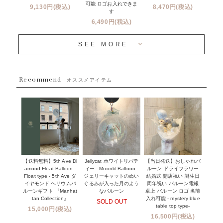
コンフェッティバルーンについて
可能 ロゴお入れできま
9,130円(税込)
8,470円(税込)
成人式・卒業式・入学式バルーンブーケ
す
人気商品
バルーン装飾サービス
6,490円(税込)
OTHER
~３０００円
メディア掲載情報
SEE MORE
~５５００円
採用情報
~８８００円
Recommend
ハワイウェディングサービス
オススメアイテム
~１１０００円
企業・法人様
１１０００円以上
ウェディングコンフェッティバルーン特集
NEW YORK MIND - ニューヨークスタイルバルーン
実店舗について -大阪 堀江店・名古屋 星ヶ丘店・滋賀 配送
ギフト -
センター店・沖縄 嘉手納基地店-
※コンフェッティバルーン -プリント内容-
【送料無料】5th Ave Di
【当日発送】おしゃれバ
Jellycat ホワイトリバテ
プリントサービス
amond Float Balloon -
ルーン ドライフラワー
ィー - Moonlit Balloon -
Float type - 5th Ave ダ
結婚式 開店祝い 誕生日
ジェリーキャットのぬい
前撮り写真バルーン特集
イヤモンド ヘリウムバ
周年祝い バルーン電報
ぐるみが入った月のよう
ルーンギフト 『Manhat
卓上 バルーン ロゴ 名前
なバルーン
tan Collection』
入れ可能 - mystery blue
SOLD OUT
姉妹店＆関連ショップについて
table top type-
15,000円(税込)
16,500円(税込)
当日発送 翌日午前中お届け