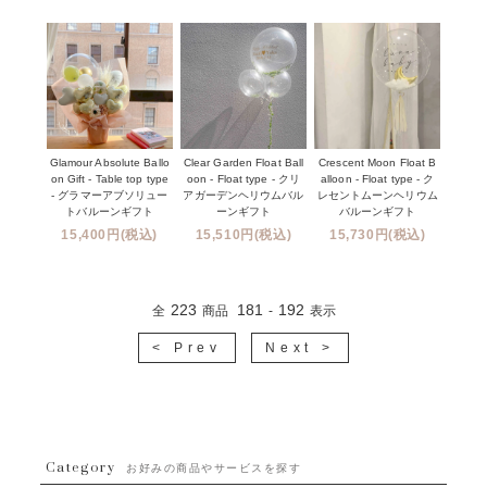
Glamour Absolute Ballo
Clear Garden Float Ball
Crescent Moon Float B
on Gift - Table top type
oon - Float type - クリ
alloon - Float type - ク
- グラマーアブソリュー
アガーデンヘリウムバル
レセントムーンヘリウム
トバルーンギフト
ーンギフト
バルーンギフト
15,400円(税込)
15,510円(税込)
15,730円(税込)
223
181
192
全
商品
-
表示
< Prev
Next >
Category
お好みの商品やサービスを探す