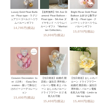
Luxury Gold Float Ballo
【送料無料】5th Ave Di
Bright Rose Gold Float
on - Float type - ラグジ
amond Float Balloon -
Balloon お好きな数字が
ュアリーゴールドヘリウ
Float type - 5th Ave ダ
選べる - Float type - ナ
ムバルーンギフト
イヤモンド ヘリウムバ
ンバーミックスヘリウム
ルーンギフト 『Manhat
バルーンギフト
14,795円(税込)
tan Collection』
15,070円(税込)
15,000円(税込)
Corazon Decoration 1s
【当日発送】結婚式 開
【当日発送】おしゃれバ
et（12本） - Easy Dec
店祝い 誕生日 周年祝い
ルーン ドライフラワー
oration - 届いて飾るだ
バルーン電報 卓上 バル
結婚式 開店祝い 誕生日
けのイージーデコレーシ
ーン おしゃれバルーン
周年祝い バルーン電報
ョン
ドライフラワー ロゴ 名
名前入れ可能 - Limón ta
前入れ可能
ble top type-
15,400円(税込)
15,400円(税込)
15,400円(税込)