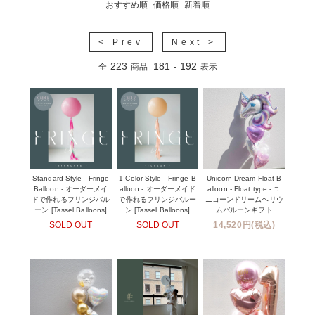
おすすめ順
価格順
新着順
< Prev
Next >
223
181
192
全
商品
-
表示
Standard Style - Fringe
1 Color Style - Fringe B
Unicorn Dream Float B
Balloon - オーダーメイ
alloon - オーダーメイド
alloon - Float type - ユ
ドで作れるフリンジバル
で作れるフリンジバルー
ニコーンドリームヘリウ
ーン [Tassel Balloons]
ン [Tassel Balloons]
ムバルーンギフト
SOLD OUT
SOLD OUT
14,520円(税込)