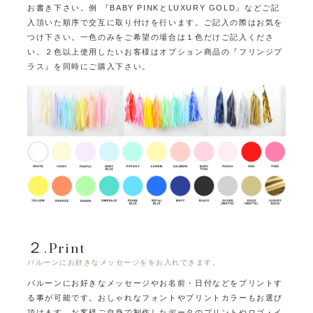
お書き下さい。
例 『BABY PINKとLUXURY GOLD』など
ご記
入頂いた順序で交互に取り付けを行います。ご記入の際はお気を
つけ下さい。
一色のみをご希望の場合は１色だけご記入くださ
い。
２色以上使用したいお客様はオプション商品の『フリンジプ
ラス』を同時にご購入下さい。
２.Print
バルーンにお好きなメッセージををお入れできます。
バルーンにお好きなメッセージやお名前・日付などをプリントす
る事が可能です。
おしゃれなフォントやプリントカラーもお選び
頂けます。
お客様ご自身で制作したデータのプリントやロゴ・イ