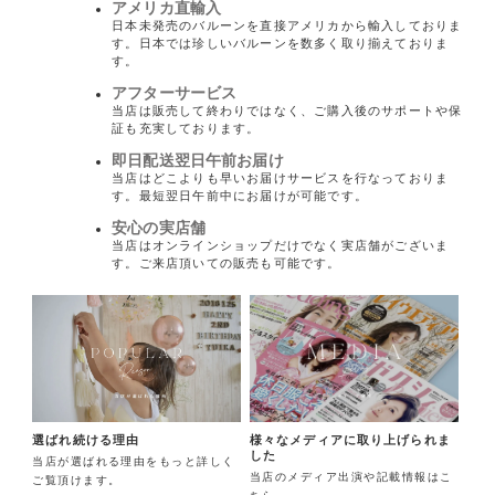
アメリカ直輸入
日本未発売のバルーンを直接アメリカから輸入しておりま
す。日本では珍しいバルーンを数多く取り揃えておりま
す。
アフターサービス
当店は販売して終わりではなく、ご購入後のサポートや保
証も充実しております。
即日配送翌日午前お届け
当店はどこよりも早いお届けサービスを行なっておりま
す。最短翌日午前中にお届けが可能です。
安心の実店舗
当店はオンラインショップだけでなく実店舗がございま
す。ご来店頂いての販売も可能です。
様々なメディアに取り上げられま
選ばれ続ける理由
した
当店が選ばれる理由をもっと詳しく
当店のメディア出演や記載情報はこ
ご覧頂けます。