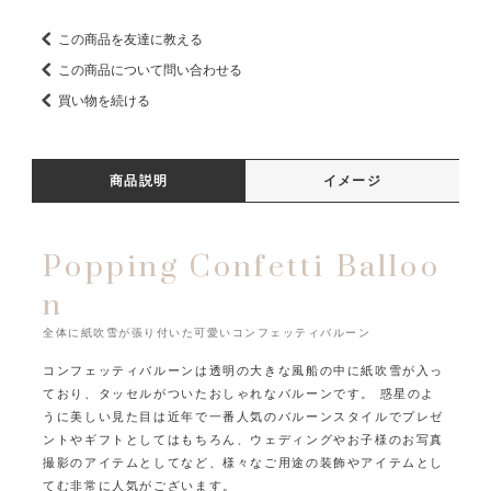
この商品を友達に教える
この商品について問い合わせる
買い物を続ける
商品説明
イメージ
Popping Confetti Balloo
n
全体に紙吹雪が張り付いた可愛いコンフェッティバルーン
コンフェッティバルーンは透明の大きな風船の中に紙吹雪が入っ
ており、タッセルがついたおしゃれなバルーンです。
惑星のよ
うに美しい見た目は近年で一番人気のバルーンスタイルでプレゼ
ントやギフトとしてはもちろん、
ウェディングやお子様のお写真
撮影のアイテムとしてなど、様々なご用途の装飾やアイテムとし
てむ非常に人気がございます。