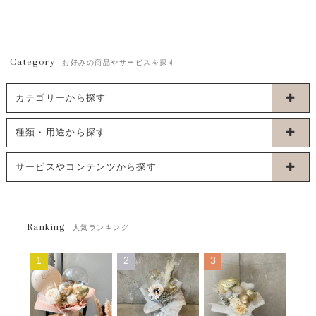
Category
お好みの商品やサービスを探す
カテゴリーから探す
卓上タイプバルーン
種類・用途から探す
浮くタイプバルーン
お誕生日
サービスやコンテンツから探す
ブーケタイプバルーン
ウェディング
ABOUT US - 私たちについて -
フラワーバルーンブーケ
ベイビーシャワー（ご妊娠・ご出産祝い）
Ranking
発送について
人気ランキング
ムーンリットバルーン
ハーフ&ファーストバースデー
Q&A
1
2
3
コンフェッティバルーン
開店・周年祝い
メッセージカード・電報について
フリンジバルーン
発表会・劇場
オーダーメイドについて