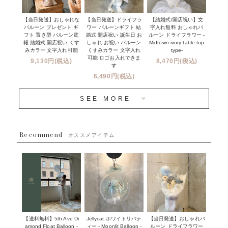
デコレーションセット
その他お祝い
セミオーダーについて
【当日発送】おしゃれな
【結婚式/開店祝い】文
【当日発送】ドライフラ
プロップスバルーン
バルーン プレゼント ギ
字入れ無料 おしゃれバ
ワー バルーンギフト 結
クリスマス
フリンジバルーンについて
フト 置き型 バルーン電
ルーン ドライフラワー -
婚式 開店祝い 誕生日 お
報 結婚式 開店祝い くす
Midtown ivory table top
しゃれ お祝い バルーン
オプション
新商品
みカラー 文字入れ可能
type-
くすみカラー 文字入れ
コンフェッティバルーンについて
可能 ロゴお入れできま
9,130円(税込)
8,470円(税込)
成人式・卒業式・入学式バルーンブーケ
す
人気商品
バルーン装飾サービス
6,490円(税込)
OTHER
~３０００円
メディア掲載情報
SEE MORE
~５５００円
採用情報
~８８００円
Recommend
ハワイウェディングサービス
オススメアイテム
~１１０００円
企業・法人様
１１０００円以上
ウェディングコンフェッティバルーン特集
NEW YORK MIND - ニューヨークスタイルバルーンギフト -
実店舗について -大阪 堀江店・名古屋 星ヶ丘店・滋賀 配送センター
店・沖縄 嘉手納基地店-
※コンフェッティバルーン -プリント内容-
【送料無料】5th Ave Di
【当日発送】おしゃれバ
Jellycat ホワイトリバテ
プリントサービス
amond Float Balloon -
ルーン ドライフラワー
ィー - Moonlit Balloon -