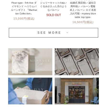
Float type - 5th Ave ダ
結婚式 開店祝い 誕生日
ジェリーキャットのぬい
前撮り写真バルーン特集
イヤモンド ヘリウムバ
周年祝い バルーン電報
ぐるみが入った月のよう
ルーンギフト 『Manhat
卓上 バルーン ロゴ 名前
なバルーン
tan Collection』
入れ可能 - mystery blue
SOLD OUT
姉妹店＆関連ショップについて
table top type-
15,000円(税込)
16,500円(税込)
当日発送 翌日午前中お届け
SEE MORE
安心のチャビーバルーン
人気ランキング
おすすめ商品
バルーン自動販売機
浮くバルーンオーダーメイド - coming soonn -
卓上バルーンオーダーメイド
ムーンリットバルーンについて
その他オーダーメイド