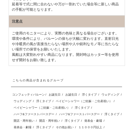
延着等で式に間に合わないや万が一割れていた場合等に新しい商品
の手配が可能となります。
注意点
ご使用のモニターにより、実際の色味と異なる場合がございます。
環境や条件により、バルーンの保ちが大幅に変わります。直射日光
や冷暖房の風が直接当たらない場所や人や鋭利なモノ等に当たらな
い場所での保管をお願いいたします。
風船は大変割れやすい商品になります。開封時はカッター等を使用
せず開封をお願い致します。
こちらの商品が含まれるグループ
コンフェッティバルーン
/
お誕生日
/
お誕生日
/
浮くタイプ
/
ウェディング
/
ウェディング
/
浮くタイプ
/
ベイビーシャワー（ご妊娠・ご出産祝い）
/
ベイビーシャワー（ご妊娠・ご出産祝い）
/
浮くタイプ
/
ハーフ&ファーストバースデー
/
ハーフ&ファーストバースデー
/
浮くタイプ
/
開店・周年祝い
/
開店・周年祝い
/
浮くタイプ
/
発表会・劇場
/
発表会・劇場
/
浮くタイプ
/
その他お祝い
/
１１０００円以上
/