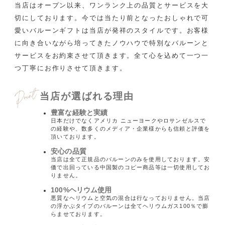
当店はオープン以来、ワンランク上の品質とサービスを大
切にしております。
今では当たり前となったおしゃれで可
愛いバルーンギフトは当店が発祥のスタイルです。
お客様
に向き合いながら培ってきたノウハウで特別なバルーンと
サービスをお約束させて頂きます。
全て心を込めて一つ一
つ丁寧にお作りさせて頂きます。
当店が選ばれる理由
豊富な経験と実績
日本だけでなくアメリカ ニューヨークやロサンゼルスで
の経験や、数多くのメディア・企業様からも信頼と評価を
頂いております。
安心の品質
当店は全て正規品のバルーンのみを使用しております。安
価で出回っている中国製のコピー商品等は一切使用してお
りません。
100%ヘリウム使用
悪質なヘリウムと空気の混合は行なっておりません。当店
の浮かぶタイプのバルーンは全てヘリウムガス100％で膨
らませております。