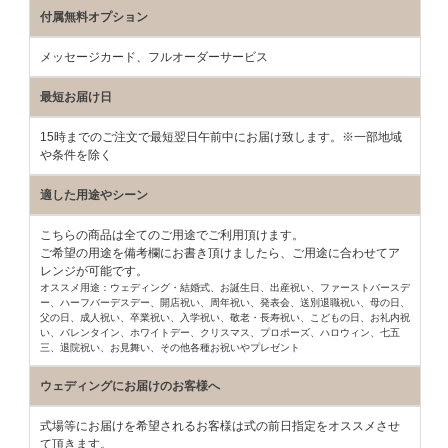
付属無料オプション
メッセージカード、フルオーダーサービス
最短お届け日
15時までのご注文で最短翌日午前中にお届け致します。※一部地域
や条件を除く
適した用途やシーン
こちらの商品は全てのご用途でご利用頂けます。
ご希望の用途を備考欄にお書き頂けましたら、ご用途に合わせてア
レンジが可能です。
オススメ用途：ウェディング・結婚式、お誕生日、出産祝い、ファーストバースデ
ー、
ハーフバーデスデー、開店祝い、周年祝い、発表会、送別退職祝い、母の日、
父の日、
成人祝い、卒業祝い、入学祝い、敬老・長寿祝い、こどもの日、お礼内祝
い、
バレンタイン、ホワイトデー、クリスマス、プロポーズ、ハロウィン、七五
三、
退院祝い、お見舞い、その他各種お祝いやプレゼント
ウェディングにお届けのお客様へ
式場等にお届けを希望されるお客様は式の前日指定をオススメさせ
て頂きます。