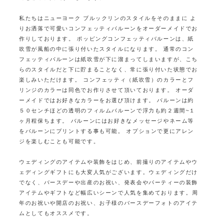
私たちはニューヨーク ブルックリンのスタイルをそのままに
よ
りお洒落で可愛いコンフェッティバルーンをオーダーメイドでお
作りしております。
ポッピングコンフェッティバルーンは、紙
吹雪が風船の中に張り付いたスタイルになります。
通常のコン
フェッティバルーンは紙吹雪が下に溜まってしまいますが、こち
らのスタイルだと下に貯まることなく、常に張り付いた状態でお
楽しみいただけます。
コンフェッティ（紙吹雪）のカラーとフ
リンジのカラーは同色でお作りさせて頂いております。 オーダ
ーメイドではお好きなカラーをお選び頂けます。
バルーンは約
５０センチほどの透明のフィルムバルーンで浮力も約２週間~１
ヶ月程保ちます。
バルーンにはお好きなメッセージやネーム等
をバルーンにプリントする事も可能。
オプションで更にアレン
ジを楽しむことも可能です。
ウェディングのアイテムや装飾をはじめ、前撮りのアイテムやウ
ェディングギフトにも大変人気がございます。
ウェディングだけ
でなく、バースデーや出産のお祝い、発表会やパーティーの装飾
アイテムやギフトなど幅広いシーンで人気を集めております。
周
年のお祝いや開店のお祝い、お子様のバースデーフォトのアイテ
ムとしてもオススメです。