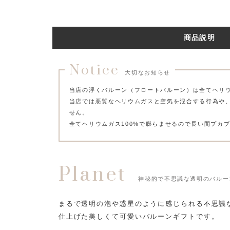
商品説明
Notice
大切なお知らせ
当店の浮くバルーン（フロートバルーン）は全てヘリ
当店では悪質なヘリウムガスと空気を混合する行為や
せん。
全てヘリウムガス100%で膨らませるので長い間プカ
Planet
神秘的で不思議な透明のバルー
まるで透明の泡や惑星のように感じられる不思議
仕上げた美しくて可愛いバルーンギフトです。