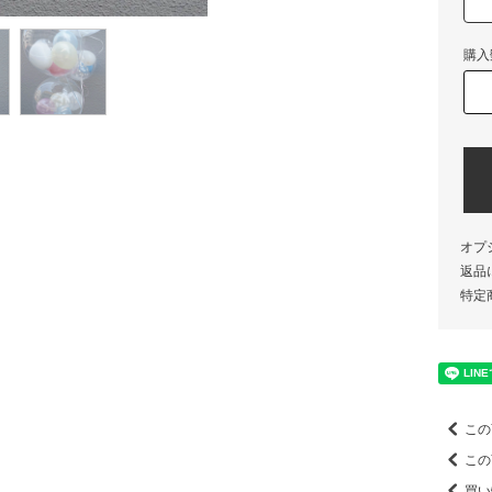
購入
オプ
返品
特定
この
この
買い