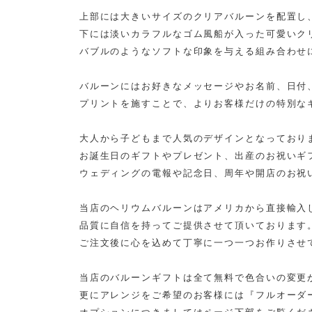
上部には大きいサイズのクリアバルーンを配置し
下には淡いカラフルなゴム風船が入った可愛いク
バブルのようなソフトな印象を与える組み合わせ
バルーンにはお好きなメッセージやお名前、日付
プリントを施すことで、よりお客様だけの特別な
大人から子どもまで人気のデザインとなっており
お誕生日のギフトやプレゼント、出産のお祝いギ
ウェディングの電報や記念日、周年や開店のお祝
当店のヘリウムバルーンはアメリカから直接輸入
品質に自信を持ってご提供させて頂いております
ご注文後に心を込めて丁寧に一つ一つお作りさせ
当店のバルーンギフトは全て無料で色合いの変更
更にアレンジをご希望のお客様には『フルオーダ