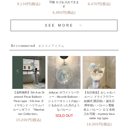
コンフェッティバルーンについて
可能 ロゴお入れできま
9,130円(税込)
8,470円(税込)
成人式・卒業式・入学式バルーンブーケ
す
人気商品
バルーン装飾サービス
6,490円(税込)
OTHER
~３０００円
メディア掲載情報
SEE MORE
~５５００円
採用情報
~８８００円
Recommend
ハワイウェディングサービス
オススメアイテム
~１１０００円
企業・法人様
１１０００円以上
ウェディングコンフェッティバルーン特集
NEW YORK MIND - ニューヨークスタイルバルーン
実店舗について -大阪 堀江店・名古屋 星ヶ丘店・滋賀 配送
ギフト -
センター店・沖縄 嘉手納基地店-
※コンフェッティバルーン -プリント内容-
【送料無料】5th Ave Di
【当日発送】おしゃれバ
Jellycat ホワイトリバテ
プリントサービス
amond Float Balloon -
ルーン ドライフラワー
ィー - Moonlit Balloon -
Float type - 5th Ave ダ
結婚式 開店祝い 誕生日
ジェリーキャットのぬい
前撮り写真バルーン特集
イヤモンド ヘリウムバ
周年祝い バルーン電報
ぐるみが入った月のよう
ルーンギフト 『Manhat
卓上 バルーン ロゴ 名前
なバルーン
tan Collection』
入れ可能 - mystery blue
SOLD OUT
姉妹店＆関連ショップについて
table top type-
15,000円(税込)
16,500円(税込)
当日発送 翌日午前中お届け