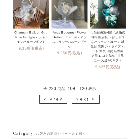
Charmant Balloon Gift -
Arras Bouquet - Flower
＼当日発送可能／結婚式
Table top type - シャル
Balloon Bouquet - アラ
電報 開店祝い おしゃれ
モンバルーンギフト
スフラワーバルーンブー
なバルーン バルーン 誕
ケ
生日 装飾 浮くタイプ ハ
9,350円(税込)
ート 大阪 滋賀 名古屋
9,350円(税込)
名前 ロゴを入れて世界
に一つだけのギフト
9,625円(税込)
223
109
120
全
商品
-
表示
< Prev
Next >
Category
お好みの商品やサービスを探す