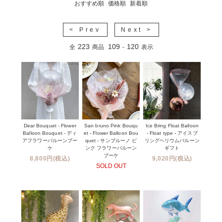
おすすめ順
価格順
新着順
< Prev
Next >
223
109
120
全
商品
-
表示
Dear Bouquet - Flower
San bruno Pink Bouqu
Ice Bring Float Balloon
Balloon Bouquet - ディ
et - Flower Balloon Bou
- Float type - アイスブ
アフラワーバルーンブー
quet - サンブルーノ ピ
リングヘリウムバルーン
ケ
ンク フラワーバルーン
ギフト
ブーケ
8,800円(税込)
9,020円(税込)
SOLD OUT