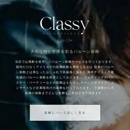
大切な時と空間を彩るバルーン装飾
当店では風船を使用したバルーン装飾サービスを行っております。
国内だけなくアメリカでの装飾経験も豊富な当店は
従来のバルー
ン装飾とは異なったおしゃれで高級感に溢れた
海外テイストの最
先端のバルーン装飾を得意としております。
ウェディングやバー
スデー・パーティーなどの装飾はもちろん
イベントやライブ・コ
ンサートなど企業様向けの装飾も行っております。
小規模から大
規模の装飾までどんな装飾もご対応させて頂きます。
装飾について詳しく見る