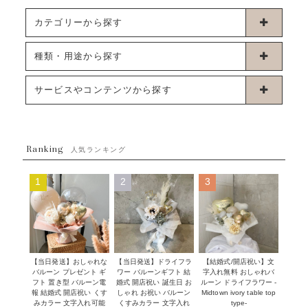
カテゴリーから探す
卓上タイプバルーン
種類・用途から探す
浮くタイプバルーン
お誕生日
サービスやコンテンツから探す
ブーケタイプバルーン
ウェディング
ABOUT US - 私たちについて -
フラワーバルーンブーケ
ベイビーシャワー（ご妊娠・ご出産祝い）
Ranking
発送について
人気ランキング
ムーンリットバルーン
ハーフ&ファーストバースデー
Q&A
1
2
3
コンフェッティバルーン
開店・周年祝い
メッセージカード・電報について
フリンジバルーン
発表会・劇場
オーダーメイドについて
デコレーションセット
その他お祝い
セミオーダーについて
【当日発送】おしゃれな
【結婚式/開店祝い】文
【当日発送】ドライフラ
プロップスバルーン
バルーン プレゼント ギ
字入れ無料 おしゃれバ
ワー バルーンギフト 結
クリスマス
フリンジバルーンについて
フト 置き型 バルーン電
ルーン ドライフラワー -
婚式 開店祝い 誕生日 お
報 結婚式 開店祝い くす
Midtown ivory table top
しゃれ お祝い バルーン
オプション
新商品
みカラー 文字入れ可能
type-
くすみカラー 文字入れ