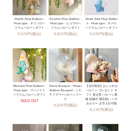
Giraffe Float Balloon -
Panther Float Balloon -
Shark Kids Float Balloo
Float type - キリンのヘ
Float type - ヒョウのヘ
n - Float type - サメの
リウムバルーンギフト
リウムバルーンギフト
ヘリウムバルーンギフト
9,020円(税込)
9,020円(税込)
9,020円(税込)
Mermaid Float Balloon -
Sierra Bouquet - Flower
【当日発送】おしゃれな
Float type - マーメイド
Balloon Bouquet - シエ
バルーン プレゼント ギ
ヘリウムバルーンギフト
ラフラワーバルーンブー
フト 置き型 バルーン電
ケ
報 結婚式 開店祝い くす
SOLD OUT
みカラー 文字入れ可能
9,020円(税込)
9,130円(税込)