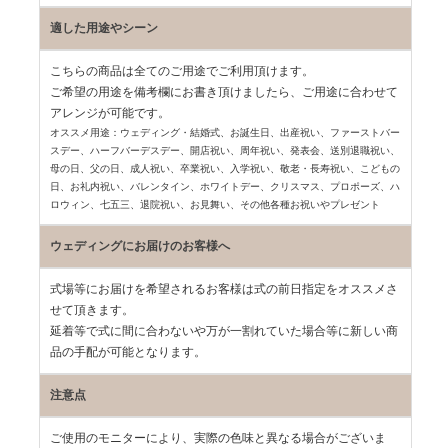
適した用途やシーン
こちらの商品は全てのご用途でご利用頂けます。
ご希望の用途を備考欄にお書き頂けましたら、ご用途に合わせて
アレンジが可能です。
オススメ用途：ウェディング・結婚式、お誕生日、出産祝い、ファーストバー
スデー、
ハーフバーデスデー、開店祝い、周年祝い、発表会、送別退職祝い、
母の日、父の日、
成人祝い、卒業祝い、入学祝い、敬老・長寿祝い、こどもの
日、お礼内祝い、
バレンタイン、ホワイトデー、クリスマス、プロポーズ、ハ
ロウィン、七五三、
退院祝い、お見舞い、その他各種お祝いやプレゼント
ウェディングにお届けのお客様へ
式場等にお届けを希望されるお客様は式の前日指定をオススメさ
せて頂きます。
延着等で式に間に合わないや万が一割れていた場合等に新しい商
品の手配が可能となります。
注意点
ご使用のモニターにより、実際の色味と異なる場合がございま