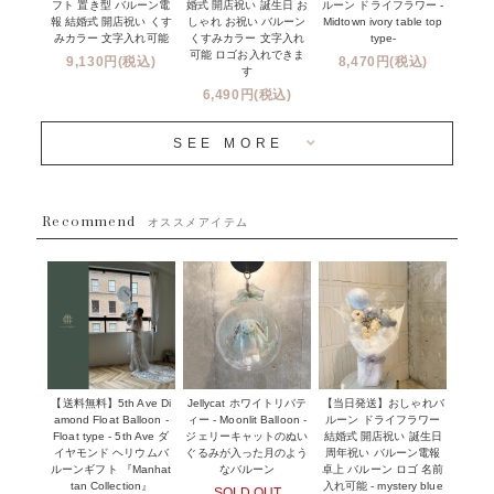
フリンジバルーンについて
フト 置き型 バルーン電
ルーン ドライフラワー -
婚式 開店祝い 誕生日 お
報 結婚式 開店祝い くす
Midtown ivory table top
しゃれ お祝い バルーン
オプション
新商品
みカラー 文字入れ可能
type-
くすみカラー 文字入れ
コンフェッティバルーンについて
可能 ロゴお入れできま
9,130円(税込)
8,470円(税込)
成人式・卒業式・入学式バルーンブーケ
す
人気商品
バルーン装飾サービス
6,490円(税込)
OTHER
~３０００円
メディア掲載情報
SEE MORE
~５５００円
採用情報
~８８００円
Recommend
ハワイウェディングサービス
オススメアイテム
~１１０００円
企業・法人様
１１０００円以上
ウェディングコンフェッティバルーン特集
NEW YORK MIND - ニューヨークスタイルバルーン
実店舗について -大阪 堀江店・名古屋 星ヶ丘店・滋賀 配送
ギフト -
センター店・沖縄 嘉手納基地店-
※コンフェッティバルーン -プリント内容-
【送料無料】5th Ave Di
【当日発送】おしゃれバ
Jellycat ホワイトリバテ
プリントサービス
amond Float Balloon -
ルーン ドライフラワー
ィー - Moonlit Balloon -
Float type - 5th Ave ダ
結婚式 開店祝い 誕生日
ジェリーキャットのぬい
前撮り写真バルーン特集
イヤモンド ヘリウムバ
周年祝い バルーン電報
ぐるみが入った月のよう
ルーンギフト 『Manhat
卓上 バルーン ロゴ 名前
なバルーン
tan Collection』
入れ可能 - mystery blue
SOLD OUT