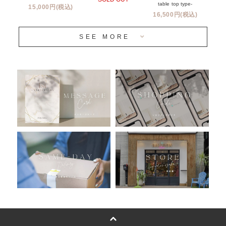
姉妹店＆関連ショップについて
table top type-
15,000円(税込)
16,500円(税込)
当日発送 翌日午前中お届け
SEE MORE
安心のチャビーバルーン
人気ランキング
おすすめ商品
バルーン自動販売機
浮くバルーンオーダーメイド - coming soonn -
卓上バルーンオーダーメイド
ムーンリットバルーンについて
その他オーダーメイド
スタンドバルーン
バルーンフラワーブーケについて