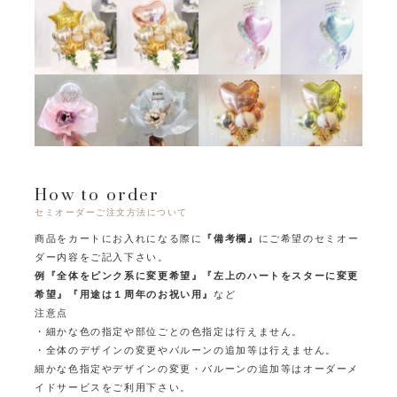
How to order
セミオーダーご注文方法について
商品をカートにお入れになる際に
『備考欄』
にご希望のセミオー
ダー内容をご記入下さい。
例『全体をピンク系に変更希望』『左上のハートをスターに変更
希望』『用途は１周年のお祝い用』
など
注意点
・細かな色の指定や部位ごとの色指定は行えません。
・全体のデザインの変更やバルーンの追加等は行えません。
細かな色指定やデザインの変更・バルーンの追加等はオーダーメ
イドサービスをご利用下さい。