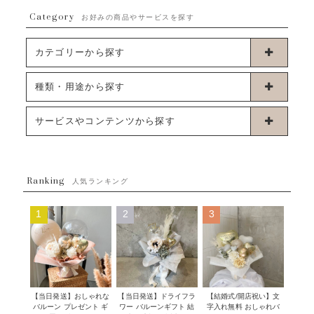
Category
お好みの商品やサービスを探す
カテゴリーから探す
卓上タイプバルーン
種類・用途から探す
浮くタイプバルーン
お誕生日
サービスやコンテンツから探す
ブーケタイプバルーン
ウェディング
ABOUT US - 私たちについて -
フラワーバルーンブーケ
ベイビーシャワー（ご妊娠・ご出産祝い）
Ranking
発送について
人気ランキング
ムーンリットバルーン
ハーフ&ファーストバースデー
Q&A
1
2
3
コンフェッティバルーン
開店・周年祝い
メッセージカード・電報について
フリンジバルーン
発表会・劇場
オーダーメイドについて
デコレーションセット
その他お祝い
セミオーダーについて
【当日発送】おしゃれな
【結婚式/開店祝い】文
【当日発送】ドライフラ
プロップスバルーン
バルーン プレゼント ギ
字入れ無料 おしゃれバ
ワー バルーンギフト 結
クリスマス