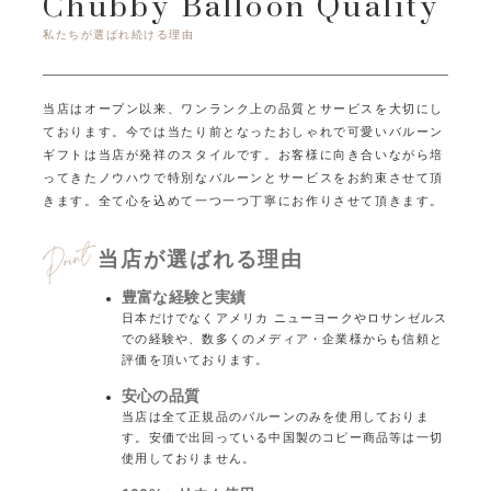
Chubby Balloon Quality
私たちが選ばれ続ける理由
当店はオープン以来、ワンランク上の品質とサービスを大切にし
ております。
今では当たり前となったおしゃれで可愛いバルーン
ギフトは当店が発祥のスタイルです。
お客様に向き合いながら培
ってきたノウハウで特別なバルーンとサービスをお約束させて頂
きます。
全て心を込めて一つ一つ丁寧にお作りさせて頂きます。
当店が選ばれる理由
豊富な経験と実績
日本だけでなくアメリカ ニューヨークやロサンゼルス
での経験や、数多くのメディア・企業様からも信頼と
評価を頂いております。
安心の品質
当店は全て正規品のバルーンのみを使用しておりま
す。安価で出回っている中国製のコピー商品等は一切
使用しておりません。