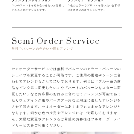
ダブルフォントオプション
ダブルカラーオプション
２つのフォントを組み合わせたいお客様に
２色のカラーでプリントを行いたいお客様
オススメのオプションです。
にオススメのオプションです。
Semi Order Service
無料でバルーンの色合いや形をアレンジ
セミオーダーサービスでは無料でバルーンのカラー・バルーンの
シェイプを変更することが可能です。
ご使用の用途やシーンに合
わせてアレンジもさせて頂いております。
例えば『ブルー系の商
品をピンク系に変更したい』や『ハートのバルーンをスターに変
更したい』など
お客様のお好みに合わせてアレンジが可能であっ
たり
ウェディング用やバースデー用など用途に適したアレンジを
させて頂きます。
セミオーダーはあくまでも大まかなアレンジと
なります。
細かな色の指定やアレンジにはご対応しておりませ
ん。
大幅な変更やアレンジをご希望のお客様はフルオーダーメイ
ドサービスをご利用ください。