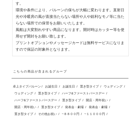
す。
環境や条件により、バルーンの保ちが大幅に変わります。直射日
光や冷暖房の風が直接当たらない場所や人や鋭利なモノ等に当た
らない場所での保管をお願いいたします。
風船は大変割れやすい商品になります。開封時はカッター等を使
用せず開封をお願い致します。
プリントオプションやメッセージカードは無料サービスになりま
すので保証の対象外となります。
こちらの商品が含まれるグループ
卓上タイプバルーン
/
お誕生日
/
お誕生日
/
置き型タイプ
/
ウェディング
/
ウェディング
/
置き型タイプ
/
ハーフ&ファーストバースデー
/
ハーフ&ファーストバースデー
/
置き型タイプ
/
開店・周年祝い
/
開店・周年祝い
/
置き型タイプ
/
発表会・劇場
/
発表会・劇場
/
置き型タイプ
/
その他お祝い
/
~８８００円
/
~１１０００円
/