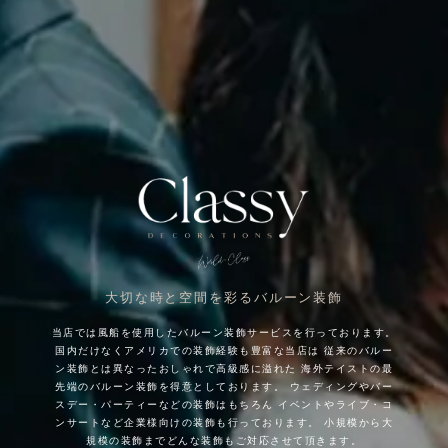
大切な時と空間を彩るバルーン装飾
当店では風船を使用したバルーン装飾サービスを行っております。
国内だけなくアメリカでの装飾経験も豊富な当店は
従来のバルー
ン装飾とは異なったおしゃれで高級感に溢れた
海外テイストの最
先端のバルーン装飾を得意としております。
ウェディングやバー
スデー・パーティーなどの装飾はもちろん
イベントやライブ・コ
ンサートなど企業様向けの装飾も行っております。
小規模から大
規模の装飾までどんな装飾もご対応させて頂きます。