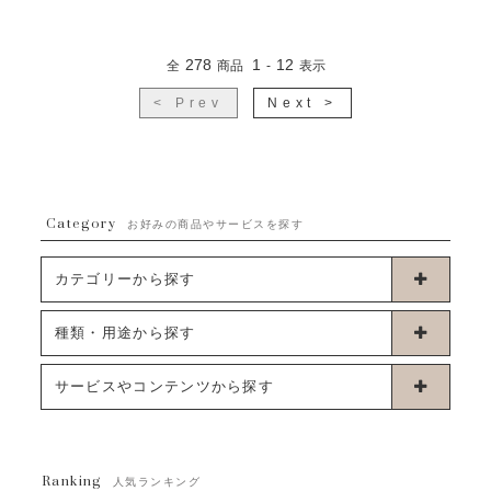
278
1
12
全
商品
-
表示
< Prev
Next >
Category
お好みの商品やサービスを探す
カテゴリーから探す
卓上タイプバルーン
種類・用途から探す
浮くタイプバルーン
お誕生日
サービスやコンテンツから探す
ブーケタイプバルーン
ウェディング
ABOUT US - 私たちについて -
フラワーバルーンブーケ
ベイビーシャワー（ご妊娠・ご出産祝い）
Ranking
発送について
人気ランキング