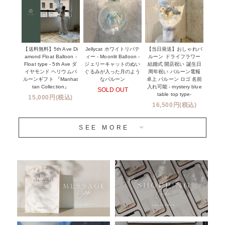
ウェディングコンフェッティバルーン特集
NEW YORK MIND - ニューヨークスタイルバルーン
実店舗について -大阪 堀江店・名古屋 星ヶ丘店・滋賀 配送
ギフト -
センター店・沖縄 嘉手納基地店-
※コンフェッティバルーン -プリント内容-
【送料無料】5th Ave Di
【当日発送】おしゃれバ
Jellycat ホワイトリバテ
プリントサービス
amond Float Balloon -
ルーン ドライフラワー
ィー - Moonlit Balloon -
Float type - 5th Ave ダ
結婚式 開店祝い 誕生日
ジェリーキャットのぬい
前撮り写真バルーン特集
イヤモンド ヘリウムバ
周年祝い バルーン電報
ぐるみが入った月のよう
ルーンギフト 『Manhat
卓上 バルーン ロゴ 名前
なバルーン
tan Collection』
入れ可能 - mystery blue
SOLD OUT
姉妹店＆関連ショップについて
table top type-
15,000円(税込)
16,500円(税込)
当日発送 翌日午前中お届け
SEE MORE
安心のチャビーバルーン
人気ランキング
おすすめ商品
バルーン自動販売機
浮くバルーンオーダーメイド - coming soonn -