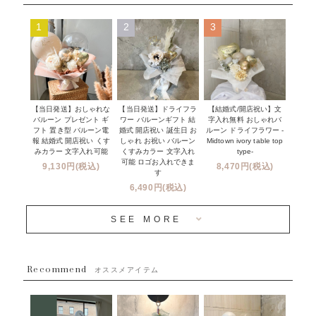
ムーンリットバルーン
ハーフ&ファーストバースデー
Q&A
1
2
3
コンフェッティバルーン
開店・周年祝い
メッセージカード・電報について
フリンジバルーン
発表会・劇場
オーダーメイドについて
デコレーションセット
その他お祝い
セミオーダーについて
【当日発送】おしゃれな
【結婚式/開店祝い】文
【当日発送】ドライフラ
プロップスバルーン
バルーン プレゼント ギ
字入れ無料 おしゃれバ
ワー バルーンギフト 結
クリスマス
フリンジバルーンについて
フト 置き型 バルーン電
ルーン ドライフラワー -
婚式 開店祝い 誕生日 お
報 結婚式 開店祝い くす
Midtown ivory table top
しゃれ お祝い バルーン
オプション
新商品
みカラー 文字入れ可能
type-
くすみカラー 文字入れ
コンフェッティバルーンについて
可能 ロゴお入れできま
9,130円(税込)
8,470円(税込)
成人式・卒業式・入学式バルーンブーケ
す
人気商品
バルーン装飾サービス
6,490円(税込)
OTHER
~３０００円
メディア掲載情報
SEE MORE
~５５００円
採用情報
~８８００円
Recommend
ハワイウェディングサービス
オススメアイテム
~１１０００円
企業・法人様
１１０００円以上