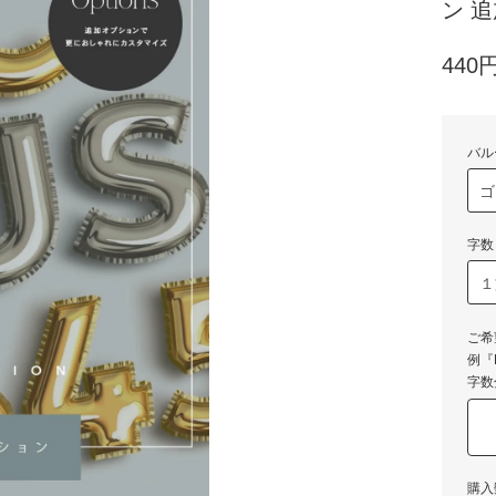
ン 追
440
バル
字数
ご希
例『
字数
購入