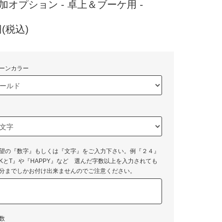
加オプション - 卓上＆ブーケ用 -
円(税込)
ーンカラー
望の『数字』もしくは『文字』をご入力下さい。例『２４』
KとT』や『HAPPY』など 選んだ字数以上を入力されても
分までしかお付け出来ませんのでご注意ください。
数