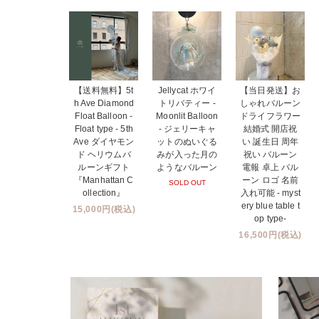
【送料無料】5t
Jellycat ホワイ
【当日発送】お
h Ave Diamond
トリバティー -
しゃれバルーン
Float Balloon -
Moonlit Balloon
ドライフラワー
Float type - 5th
- ジェリーキャ
結婚式 開店祝
Ave ダイヤモン
ットのぬいぐる
い 誕生日 周年
ド ヘリウムバ
みが入った月の
祝い バルーン
ルーンギフト
ようなバルーン
電報 卓上 バル
『Manhattan C
ーン ロゴ 名前
SOLD OUT
ollection』
入れ可能 - myst
ery blue table t
15,000円(税込)
op type-
16,500円(税込)