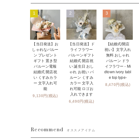
1
2
3
【当日発送】お
【当日発送】ド
【結婚式/開店
しゃれなバルー
ライフラワー
祝い】文字入れ
ン プレゼント
バルーンギフト
無料 おしゃれ
ギフト 置き型
結婚式 開店祝
バルーン ドラ
バルーン電報
い 誕生日 おし
イフラワー - Mi
結婚式 開店祝
ゃれ お祝い バ
dtown ivory tabl
い くすみカラ
ルーン くすみ
e top type-
ー 文字入れ可
カラー 文字入
8,470円(税込)
能
れ可能 ロゴお
入れできます
9,130円(税込)
6,490円(税込)
Recommend
オススメアイテム