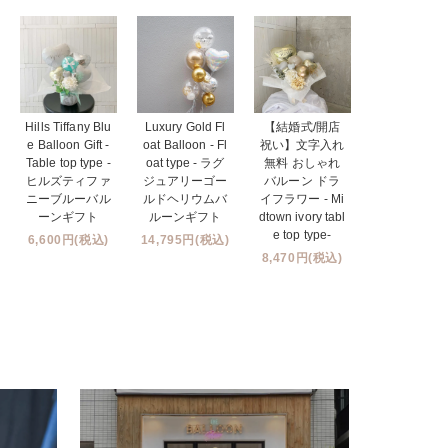
Hills Tiffany Blu
Luxury Gold Fl
【結婚式/開店
e Balloon Gift -
oat Balloon - Fl
祝い】文字入れ
Table top type -
oat type - ラグ
無料 おしゃれ
ヒルズティファ
ジュアリーゴー
バルーン ドラ
ニーブルーバル
ルドヘリウムバ
イフラワー - Mi
ーンギフト
ルーンギフト
dtown ivory tabl
e top type-
6,600円(税込)
14,795円(税込)
8,470円(税込)