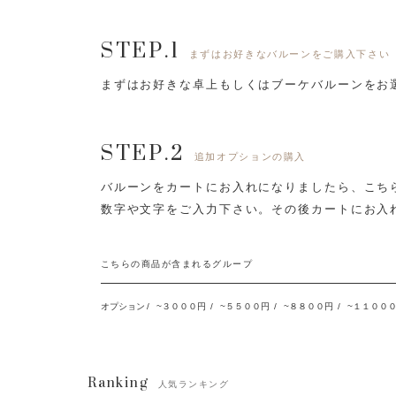
STEP.1
まずはお好きなバルーンをご購入下さい
まずはお好きな卓上もしくはブーケバルーンをお
STEP.2
追加オプションの購入
バルーンをカートにお入れになりましたら、
こち
数字や文字をご入力下さい。
その後カートにお入
こちらの商品が含まれるグループ
オプション
/
~３０００円
/
~５５００円
/
~８８００円
/
~１１００
Ranking
人気ランキング