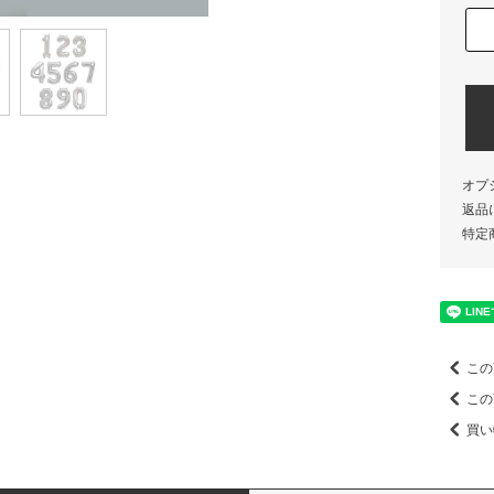
オプ
返品
特定
この
この
買い