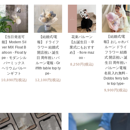
【結婚式/電
【当日発送可
【結婚式/電
花束バルーン
報】おしゃれバ
能】Modern Sil
報】 ドライフ
【お誕生日・卒
ルーン ドライ
ver MIX Float B
ラワー 結婚式
業式にもおすす
フラワー 結婚
alloon - Float ty
開店祝い 誕生
め】 - fiore maz
式 開店祝い 誕
pe - モダンシル
日 周年祝い バ
oo -
生日 周年祝い
バーミックス
ルーン電報 - Gr
8,250円(税込)
バルーン電報
ヘリウムバルー
iffith table top ty
名前入れ無料 -
ンギフト
pe-
Dobbs ferry tab
10,890円(税込)
12,100円(税込)
le top type-
9,900円(税込)