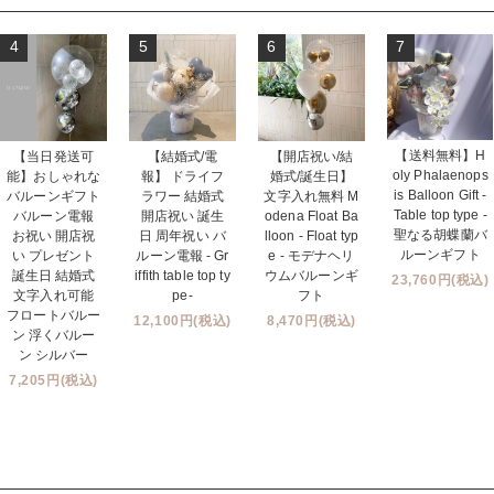
4
5
6
7
【送料無料】H
【当日発送可
【結婚式/電
【開店祝い/結
oly Phalaenops
能】おしゃれな
報】 ドライフ
婚式/誕生日】
is Balloon Gift -
バルーンギフト
ラワー 結婚式
文字入れ無料 M
Table top type -
バルーン電報
開店祝い 誕生
odena Float Ba
聖なる胡蝶蘭バ
お祝い 開店祝
日 周年祝い バ
lloon - Float typ
ルーンギフト
い プレゼント
ルーン電報 - Gr
e - モデナヘリ
誕生日 結婚式
iffith table top ty
ウムバルーンギ
23,760円(税込)
文字入れ可能
pe-
フト
フロートバルー
12,100円(税込)
8,470円(税込)
ン 浮くバルー
ン シルバー
7,205円(税込)