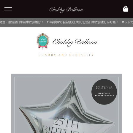
午前中にお届け！ 15時以降でも店頭受け取りは当日中にお渡しが可能！ ネットでご注文後、店舗
LUXURY AND GENIALITY