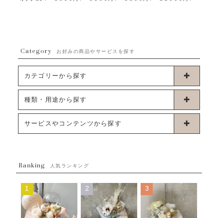
Category
お好みの商品やサービスを探す
カテゴリーから探す
卓上タイプバルーン
種類・用途から探す
浮くタイプバルーン
お誕生日
サービスやコンテンツから探す
ブーケタイプバルーン
ウェディング
ABOUT US - 私たちについて -
フラワーバルーンブーケ
ベイビーシャワー（ご妊娠・ご出産祝い）
Ranking
発送について
人気ランキング
ムーンリットバルーン
ハーフ&ファーストバースデー
Q&A
1
2
3
コンフェッティバルーン
開店・周年祝い
メッセージカード・電報について
フリンジバルーン
発表会・劇場