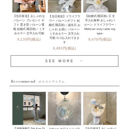
オーダーメイドについて
デコレーションセット
その他お祝い
セミオーダーについて
【当日発送】おしゃれな
【結婚式/開店祝い】文
【当日発送】ドライフラ
プロップスバルーン
バルーン プレゼント ギ
字入れ無料 おしゃれバ
ワー バルーンギフト 結
クリスマス
フリンジバルーンについて
フト 置き型 バルーン電
ルーン ドライフラワー -
婚式 開店祝い 誕生日 お
報 結婚式 開店祝い くす
Midtown ivory table top
しゃれ お祝い バルーン
オプション
新商品
みカラー 文字入れ可能
type-
くすみカラー 文字入れ
コンフェッティバルーンについて
可能 ロゴお入れできま
9,130円(税込)
8,470円(税込)
成人式・卒業式・入学式バルーンブーケ
す
人気商品
バルーン装飾サービス
6,490円(税込)
OTHER
~３０００円
メディア掲載情報
SEE MORE
~５５００円
採用情報
~８８００円
Recommend
ハワイウェディングサービス
オススメアイテム
~１１０００円
企業・法人様
１１０００円以上
ウェディングコンフェッティバルーン特集
NEW YORK MIND - ニューヨークスタイルバルーン
実店舗について -大阪 堀江店・名古屋 星ヶ丘店・滋賀 配送
ギフト -
センター店・沖縄 嘉手納基地店-
※コンフェッティバルーン -プリント内容-
【送料無料】5th Ave Di
【当日発送】おしゃれバ
Jellycat ホワイトリバテ