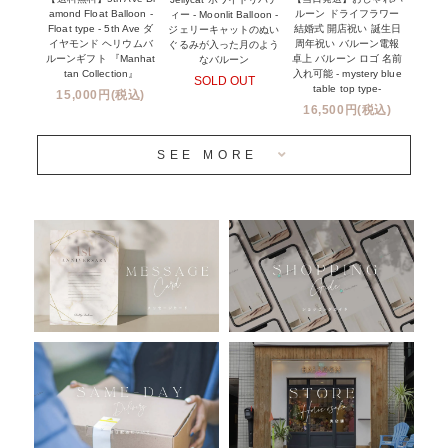
プリントサービス
amond Float Balloon -
ルーン ドライフラワー
ィー - Moonlit Balloon -
Float type - 5th Ave ダ
結婚式 開店祝い 誕生日
ジェリーキャットのぬい
前撮り写真バルーン特集
イヤモンド ヘリウムバ
周年祝い バルーン電報
ぐるみが入った月のよう
ルーンギフト 『Manhat
卓上 バルーン ロゴ 名前
なバルーン
tan Collection』
入れ可能 - mystery blue
SOLD OUT
姉妹店＆関連ショップについて
table top type-
15,000円(税込)
16,500円(税込)
当日発送 翌日午前中お届け
SEE MORE
安心のチャビーバルーン
人気ランキング
おすすめ商品
バルーン自動販売機
浮くバルーンオーダーメイド - coming soonn -
卓上バルーンオーダーメイド
ムーンリットバルーンについて
その他オーダーメイド