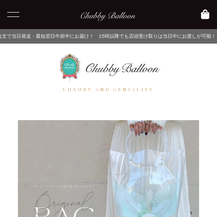
最短翌日午前中にお届け！ 15時以降でも店頭受け取りは当日中にお渡しが可能！ ネットでご注
LUXURY AND GENIALITY