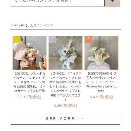
サービスやコンテンツから探す
ブーケタイプバルーン
ウェディング
ABOUT US - 私たちについて -
フラワーバルーンブーケ
ベイビーシャワー（ご妊娠・ご出産祝い）
Ranking
発送について
人気ランキング
ムーンリットバルーン
ハーフ&ファーストバースデー
Q&A
1
2
3
コンフェッティバルーン
開店・周年祝い
メッセージカード・電報について
フリンジバルーン
発表会・劇場
オーダーメイドについて
デコレーションセット
その他お祝い
セミオーダーについて
【当日発送】おしゃれな
【結婚式/開店祝い】文
【当日発送】ドライフラ
プロップスバルーン
バルーン プレゼント ギ
字入れ無料 おしゃれバ
ワー バルーンギフト 結
クリスマス
フリンジバルーンについて
フト 置き型 バルーン電
ルーン ドライフラワー -
婚式 開店祝い 誕生日 お
報 結婚式 開店祝い くす
Midtown ivory table top
しゃれ お祝い バルーン
オプション
新商品
みカラー 文字入れ可能
type-
くすみカラー 文字入れ
コンフェッティバルーンについて
可能 ロゴお入れできま
9,130円(税込)
8,470円(税込)
成人式・卒業式・入学式バルーンブーケ
す
人気商品
バルーン装飾サービス
6,490円(税込)
OTHER
~３０００円
メディア掲載情報
SEE MORE
~５５００円
採用情報