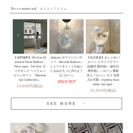
~８８００円
Recommend
ハワイウェディングサービス
オススメアイテム
~１１０００円
企業・法人様
１１０００円以上
ウェディングコンフェッティバルーン特集
NEW YORK MIND - ニューヨークスタイルバルーン
実店舗について -大阪 堀江店・名古屋 星ヶ丘店・滋賀 配送
ギフト -
センター店・沖縄 嘉手納基地店-
※コンフェッティバルーン -プリント内容-
【送料無料】5th Ave Di
【当日発送】おしゃれバ
Jellycat ホワイトリバテ
プリントサービス
amond Float Balloon -
ルーン ドライフラワー
ィー - Moonlit Balloon -
Float type - 5th Ave ダ
結婚式 開店祝い 誕生日
ジェリーキャットのぬい
前撮り写真バルーン特集
イヤモンド ヘリウムバ
周年祝い バルーン電報
ぐるみが入った月のよう
ルーンギフト 『Manhat
卓上 バルーン ロゴ 名前
なバルーン
tan Collection』
入れ可能 - mystery blue
SOLD OUT
姉妹店＆関連ショップについて
table top type-
15,000円(税込)
16,500円(税込)
当日発送 翌日午前中お届け
SEE MORE
安心のチャビーバルーン
人気ランキング
おすすめ商品