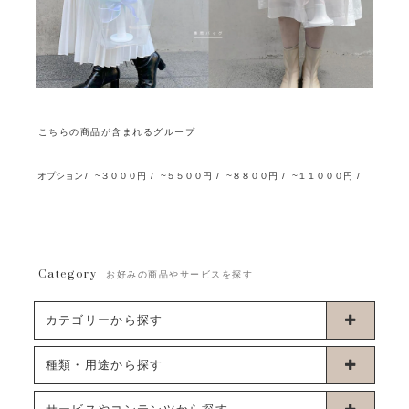
こちらの商品が含まれるグループ
オプション
/
~３０００円
/
~５５００円
/
~８８００円
/
~１１０００円
/
Category
お好みの商品やサービスを探す
カテゴリーから探す
卓上タイプバルーン
種類・用途から探す
浮くタイプバルーン
お誕生日