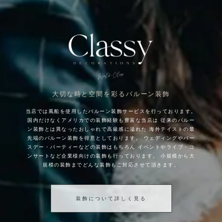
大切な時と空間を彩るバルーン装飾
当店では風船を使用したバルーン装飾サービスを行っております。
国内だけなくアメリカでの装飾経験も豊富な当店は
従来のバルー
ン装飾とは異なったおしゃれで高級感に溢れた
海外テイストの最
先端のバルーン装飾を得意としております。
ウェディングやバー
スデー・パーティーなどの装飾はもちろん
イベントやライブ・コ
ンサートなど企業様向けの装飾も行っております。
小規模から大
規模の装飾までどんな装飾もご対応させて頂きます。
装飾について詳しく見る