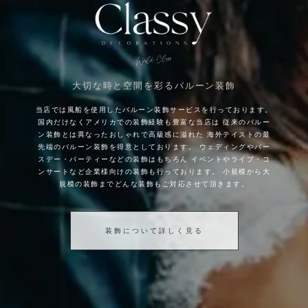
大切な時と空間を彩るバルーン装飾
当店では風船を使用したバルーン装飾サービスを行っております。
国内だけなくアメリカでの装飾経験も豊富な当店は
従来のバルー
ン装飾とは異なったおしゃれで高級感に溢れた
海外テイストの最
先端のバルーン装飾を得意としております。
ウェディングやバー
スデー・パーティーなどの装飾はもちろん
イベントやライブ・コ
ンサートなど企業様向けの装飾も行っております。
小規模から大
規模の装飾までどんな装飾もご対応させて頂きます。
装飾について詳しく見る