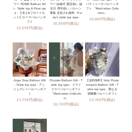
ワー ROME Balloon Gif
ワー 結婚式 開店祝い 誕
バティトーチバルーンギ
t - Table top & Float typ
生日 周年祝い バルーン
フト 『Manhattan Colle
e - 【卓上&フロートセ
電報 名前入れ無料 - Pur
ction』
ット】ローマバルーンギ
dy's table top type-
19,800円(税込)
フト
16,500円(税込)
22,550円(税込)
Ange Gray Balloon Gift
Chrysler Balloon Gift - T
【送料無料】Holy Phala
- Table top type - アン
able top type - クライ
enopsis Balloon Gift - T
ジュグレーバルーンギフ
スラーバルーンギフト
able top type - 聖なる
ト
『Manhattan Collectio
胡蝶蘭バルーンギフト
n』
13,750円(税込)
23,760円(税込)
18,700円(税込)