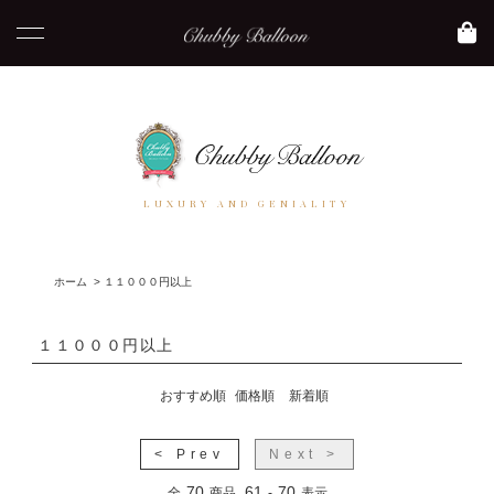
LUXURY AND GENIALITY
ホーム
>
１１０００円以上
１１０００円以上
おすすめ順
価格順
新着順
< Prev
Next >
70
61
70
全
商品
-
表示