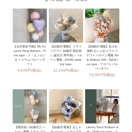
【当日発送可能】Me En
【結婚式/電報】 ドライ
【結婚式/電報】名入れ
canta Float Balloon - Fl
フラワー 結婚式 開店祝
無料 おしゃれドライフ
oat type - メ・エンカン
い 誕生日 周年祝い バル
ラワー バルーン電報 Flo
タ ヘリウムバルーンギ
ーン電報 - Griffith table
le Balloon Gift - Table t
フト
top type-
op type - フローレバル
ーンギフト
6,600円(税込)
12,100円(税込)
20,900円(税込)
【開店祝い/結婚式】バ
【結婚式/電報】おしゃ
Liberty Torch Balloon G
ルーン電報 ドライフラ
れバルーン ドライフラ
ift - Table top type - リ