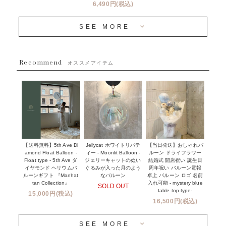
バルーン装飾サービス
6,490円(税込)
OTHER
~３０００円
メディア掲載情報
SEE MORE
~５５００円
採用情報
~８８００円
Recommend
ハワイウェディングサービス
オススメアイテム
~１１０００円
企業・法人様
１１０００円以上
ウェディングコンフェッティバルーン特集
NEW YORK MIND - ニューヨークスタイルバルーン
実店舗について -大阪 堀江店・名古屋 星ヶ丘店・滋賀 配送
ギフト -
センター店・沖縄 嘉手納基地店-
※コンフェッティバルーン -プリント内容-
【送料無料】5th Ave Di
【当日発送】おしゃれバ
Jellycat ホワイトリバテ
プリントサービス
amond Float Balloon -
ルーン ドライフラワー
ィー - Moonlit Balloon -
Float type - 5th Ave ダ
結婚式 開店祝い 誕生日
ジェリーキャットのぬい
前撮り写真バルーン特集
イヤモンド ヘリウムバ
周年祝い バルーン電報
ぐるみが入った月のよう
ルーンギフト 『Manhat
卓上 バルーン ロゴ 名前
なバルーン
tan Collection』
入れ可能 - mystery blue
SOLD OUT
姉妹店＆関連ショップについて
table top type-
15,000円(税込)
16,500円(税込)
当日発送 翌日午前中お届け
SEE MORE