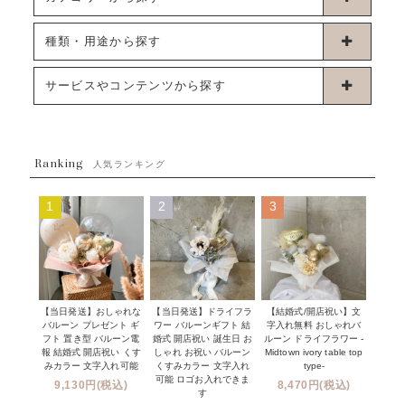
卓上タイプバルーン
種類・用途から探す
浮くタイプバルーン
お誕生日
サービスやコンテンツから探す
ブーケタイプバルーン
ウェディング
ABOUT US - 私たちについて -
フラワーバルーンブーケ
ベイビーシャワー（ご妊娠・ご出産祝い）
Ranking
発送について
人気ランキング
ムーンリットバルーン
ハーフ&ファーストバースデー
Q&A
1
2
3
コンフェッティバルーン
開店・周年祝い
メッセージカード・電報について
フリンジバルーン
発表会・劇場
オーダーメイドについて
デコレーションセット
その他お祝い
セミオーダーについて
【当日発送】おしゃれな
【結婚式/開店祝い】文
【当日発送】ドライフラ
プロップスバルーン
バルーン プレゼント ギ
字入れ無料 おしゃれバ
ワー バルーンギフト 結
クリスマス
フリンジバルーンについて
フト 置き型 バルーン電
ルーン ドライフラワー -
婚式 開店祝い 誕生日 お
報 結婚式 開店祝い くす
Midtown ivory table top
しゃれ お祝い バルーン
オプション
新商品
みカラー 文字入れ可能
type-
くすみカラー 文字入れ
コンフェッティバルーンについて
可能 ロゴお入れできま
9,130円(税込)
8,470円(税込)
成人式・卒業式・入学式バルーンブーケ
す
人気商品