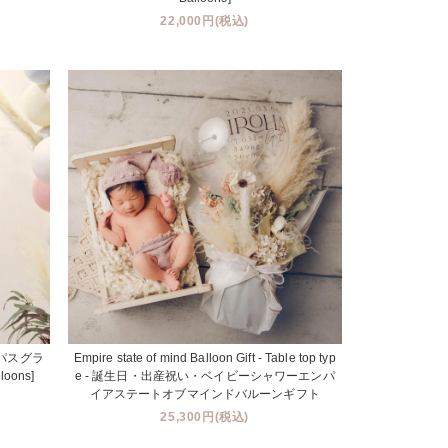
22,000円(税込)
 パンパスグラ
Empire state of mind Balloon Gift - Table top typ
oons]
e - 誕生日・出産祝い・ベイビーシャワーエンパ
イアステートオブマインドバルーンギフト
25,300円(税込)