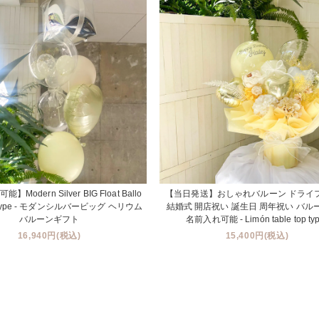
Modern Silver BIG Float Ballo
【当日発送】おしゃれバルーン ドライ
oat type - モダンシルバービッグ ヘリウム
結婚式 開店祝い 誕生日 周年祝い バル
バルーンギフト
名前入れ可能 - Limón table top typ
16,940円(税込)
15,400円(税込)