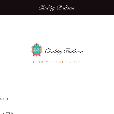
LUXURY AND GENIALITY
００円以上