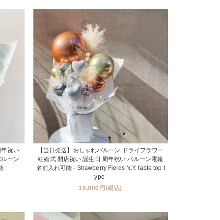
周年祝い
【当日発送】おしゃれバルーン ドライフラワー
バルーン
結婚式 開店祝い 誕生日 周年祝い バルーン電報
能
名前入れ可能 - Strawberry Fields N.Y. table top t
ype-
19,800円(税込)