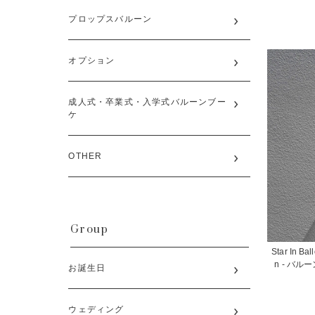
プロップスバルーン
オプション
成人式・卒業式・入学式バルーンブー
ケ
OTHER
Group
Star In Bal
n - バル
お誕生日
ウェディング