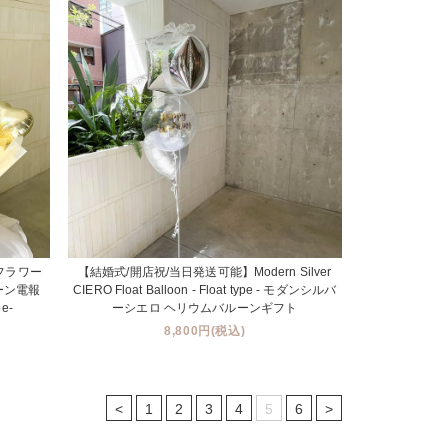
フラワー
【結婚式/開店祝/当日発送可能】Modern Silver
ーン電報
CIERO Float Balloon - Float type - モダンシルバ
e-
ーシエロ ヘリウムバルーンギフト
8,800円(税込)
<
1
2
3
4
5
6
>