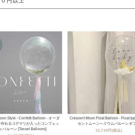
００円以上
oon Style - Confetti Balloon - オーダ
Crescent Moon Float Balloon - Float t
で作れるコデマリが入ったコンフェッ
セントムーンヘリウムバルーンギ
バルーン [Tassel Balloons]
15,730円(税込)