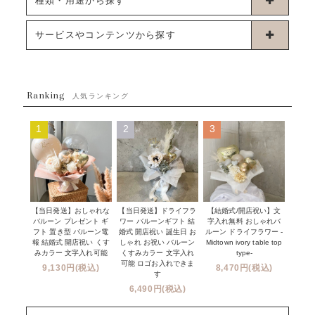
種類・用途から探す
浮くタイプバルーン
お誕生日
サービスやコンテンツから探す
ブーケタイプバルーン
ウェディング
ABOUT US - 私たちについて -
フラワーバルーンブーケ
ベイビーシャワー（ご妊娠・ご出産祝い）
Ranking
発送について
人気ランキング
ムーンリットバルーン
ハーフ&ファーストバースデー
Q&A
1
2
3
コンフェッティバルーン
開店・周年祝い
メッセージカード・電報について
フリンジバルーン
発表会・劇場
オーダーメイドについて
デコレーションセット
その他お祝い
セミオーダーについて
【当日発送】おしゃれな
【結婚式/開店祝い】文
【当日発送】ドライフラ
プロップスバルーン
バルーン プレゼント ギ
字入れ無料 おしゃれバ
ワー バルーンギフト 結
クリスマス
フリンジバルーンについて
フト 置き型 バルーン電
ルーン ドライフラワー -
婚式 開店祝い 誕生日 お
報 結婚式 開店祝い くす
Midtown ivory table top
しゃれ お祝い バルーン
オプション
新商品
みカラー 文字入れ可能
type-
くすみカラー 文字入れ
コンフェッティバルーンについて
可能 ロゴお入れできま
9,130円(税込)
8,470円(税込)
成人式・卒業式・入学式バルーンブーケ
す
人気商品
バルーン装飾サービス
6,490円(税込)
OTHER
~３０００円
メディア掲載情報