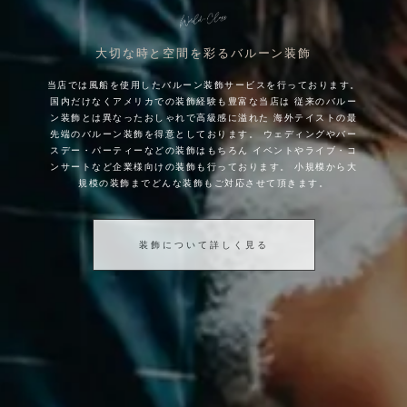
大切な時と空間を彩るバルーン装飾
当店では風船を使用したバルーン装飾サービスを行っております。
国内だけなくアメリカでの装飾経験も豊富な当店は
従来のバルー
ン装飾とは異なったおしゃれで高級感に溢れた
海外テイストの最
先端のバルーン装飾を得意としております。
ウェディングやバー
スデー・パーティーなどの装飾はもちろん
イベントやライブ・コ
ンサートなど企業様向けの装飾も行っております。
小規模から大
規模の装飾までどんな装飾もご対応させて頂きます。
装飾について詳しく見る