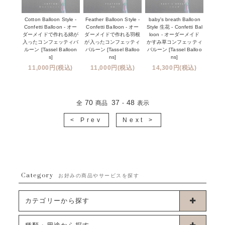
Cotton Balloon Style -
Feather Balloon Style -
baby's breath Balloon
Confetti Balloon - オー
Confetti Balloon - オー
Style 生花 - Confetti Bal
ダーメイドで作れる綿が
ダーメイドで作れる羽根
loon - オーダーメイド
入ったコンフェッティバ
が入ったコンフェッティ
かすみ草コンフェッティ
ルーン [Tassel Balloon
バルーン [Tassel Balloo
バルーン [Tassel Balloo
s]
ns]
ns]
11,000円(税込)
11,000円(税込)
14,300円(税込)
70
37
48
全
商品
-
表示
< Prev
Next >
Category
お好みの商品やサービスを探す
カテゴリーから探す
卓上タイプバルーン