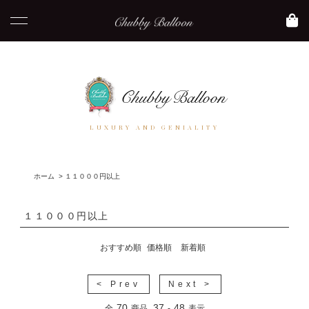
LUXURY AND GENIALITY
ホーム
>
１１０００円以上
１１０００円以上
おすすめ順
価格順
新着順
< Prev
Next >
70
37
48
全
商品
-
表示