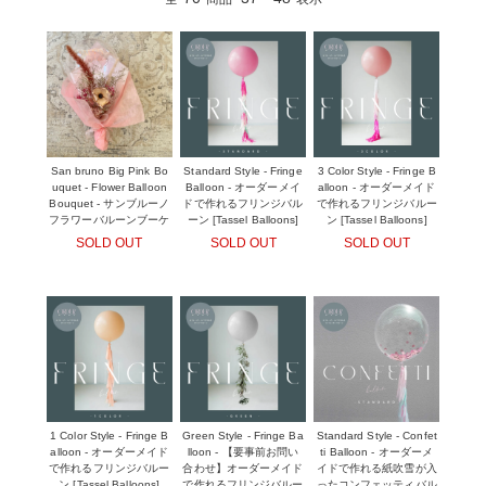
San bruno Big Pink Bo
Standard Style - Fringe
3 Color Style - Fringe B
uquet - Flower Balloon
Balloon - オーダーメイ
alloon - オーダーメイド
Bouquet - サンブルーノ
ドで作れるフリンジバル
で作れるフリンジバルー
フラワーバルーンブーケ
ーン [Tassel Balloons]
ン [Tassel Balloons]
SOLD OUT
SOLD OUT
SOLD OUT
1 Color Style - Fringe B
Green Style - Fringe Ba
Standard Style - Confet
alloon - オーダーメイド
lloon - 【要事前お問い
ti Balloon - オーダーメ
で作れるフリンジバルー
合わせ】オーダーメイド
イドで作れる紙吹雪が入
ン [Tassel Balloons]
で作れるフリンジバルー
ったコンフェッティバル