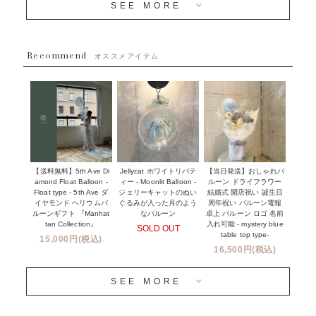
SEE MORE
~５５００円
採用情報
~８８００円
Recommend
ハワイウェディングサービス
オススメアイテム
~１１０００円
企業・法人様
１１０００円以上
ウェディングコンフェッティバルーン特集
NEW YORK MIND - ニューヨークスタイルバルーン
実店舗について -大阪 堀江店・名古屋 星ヶ丘店・滋賀 配送
ギフト -
センター店・沖縄 嘉手納基地店-
※コンフェッティバルーン -プリント内容-
【送料無料】5th Ave Di
【当日発送】おしゃれバ
Jellycat ホワイトリバテ
プリントサービス
amond Float Balloon -
ルーン ドライフラワー
ィー - Moonlit Balloon -
Float type - 5th Ave ダ
結婚式 開店祝い 誕生日
ジェリーキャットのぬい
前撮り写真バルーン特集
イヤモンド ヘリウムバ
周年祝い バルーン電報
ぐるみが入った月のよう
ルーンギフト 『Manhat
卓上 バルーン ロゴ 名前
なバルーン
tan Collection』
入れ可能 - mystery blue
SOLD OUT
姉妹店＆関連ショップについて
table top type-
15,000円(税込)
16,500円(税込)
当日発送 翌日午前中お届け
SEE MORE
安心のチャビーバルーン
人気ランキング