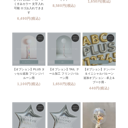
1,650円(税込)
くすみカラー 文字入れ
8,580円(税込)
可能 ロゴお入れできま
す
6,490円(税込)
【オプション】PLUS タ
【オプション】TAIL テ
【オプション】ナンバー
ッセル追加 フリンジバ
ール加工 フリンジバル
＆イニシャルバルーン
ルーン用
ーン用
追加オプション - 卓上＆
ブーケ用 -
1,100円(税込)
1,650円(税込)
440円(税込)