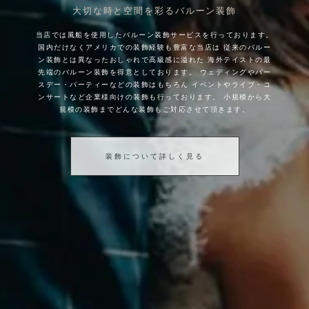
大切な時と空間を彩るバルーン装飾
当店では風船を使用したバルーン装飾サービスを行っております。
国内だけなくアメリカでの装飾経験も豊富な当店は
従来のバルー
ン装飾とは異なったおしゃれで高級感に溢れた
海外テイストの最
先端のバルーン装飾を得意としております。
ウェディングやバー
スデー・パーティーなどの装飾はもちろん
イベントやライブ・コ
ンサートなど企業様向けの装飾も行っております。
小規模から大
規模の装飾までどんな装飾もご対応させて頂きます。
装飾について詳しく見る