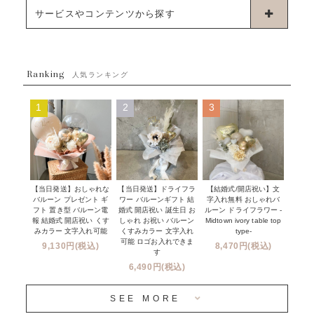
浮くタイプバルーン
お誕生日
サービスやコンテンツから探す
ブーケタイプバルーン
ウェディング
ABOUT US - 私たちについて -
フラワーバルーンブーケ
ベイビーシャワー（ご妊娠・ご出産祝い）
Ranking
発送について
人気ランキング
ムーンリットバルーン
ハーフ&ファーストバースデー
Q&A
1
2
3
コンフェッティバルーン
開店・周年祝い
メッセージカード・電報について
フリンジバルーン
発表会・劇場
オーダーメイドについて
デコレーションセット
その他お祝い
セミオーダーについて
【当日発送】おしゃれな
【結婚式/開店祝い】文
【当日発送】ドライフラ
プロップスバルーン
バルーン プレゼント ギ
字入れ無料 おしゃれバ
ワー バルーンギフト 結
クリスマス
フリンジバルーンについて
フト 置き型 バルーン電
ルーン ドライフラワー -
婚式 開店祝い 誕生日 お
報 結婚式 開店祝い くす
Midtown ivory table top
しゃれ お祝い バルーン
オプション
新商品
みカラー 文字入れ可能
type-
くすみカラー 文字入れ
コンフェッティバルーンについて
可能 ロゴお入れできま
9,130円(税込)
8,470円(税込)
成人式・卒業式・入学式バルーンブーケ
す
人気商品
バルーン装飾サービス
6,490円(税込)
OTHER
~３０００円
メディア掲載情報
SEE MORE
~５５００円