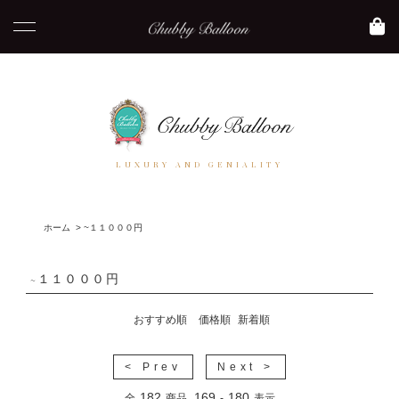
LUXURY AND GENIALITY
ホーム
>
~１１０００円
~１１０００円
おすすめ順
価格順
新着順
< Prev
Next >
182
169
180
全
商品
-
表示