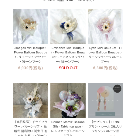
Limoges Mini Bouquet -
Eminence Mini Bouque
Lyon Mini Bouquet - Fl
Flower Balloon Bouque
t - Flower Balloon Bouq
ower Balloon Bouquet -
t - リモージュフラワー
uet - エミネンスフラワ
リヨンフラワーバルーン
バルーンブーケ
ーバルーンブーケ
ブーケ
6,930円(税込)
SOLD OUT
6,380円(税込)
【当日発送】ドライフラ
Rennes Marble Balloon
【オプション】PRINT
ワー バルーンギフト 結
Gift - Table top type -
プリントシール 2枚入り
婚式 開店祝い 誕生日 お
レンヌマーブルバルーン
フリンジバルーン用
しゃれ お祝い バルーン
ギフト