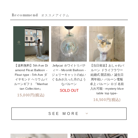
採用情報
~８８００円
Recommend
ハワイウェディングサービス
オススメアイテム
~１１０００円
企業・法人様
１１０００円以上
ウェディングコンフェッティバルーン特集
NEW YORK MIND - ニューヨークスタイルバルーン
実店舗について -大阪 堀江店・名古屋 星ヶ丘店・滋賀 配送
ギフト -
センター店・沖縄 嘉手納基地店-
※コンフェッティバルーン -プリント内容-
【送料無料】5th Ave Di
【当日発送】おしゃれバ
Jellycat ホワイトリバテ
プリントサービス
amond Float Balloon -
ルーン ドライフラワー
ィー - Moonlit Balloon -
Float type - 5th Ave ダ
結婚式 開店祝い 誕生日
ジェリーキャットのぬい
前撮り写真バルーン特集
イヤモンド ヘリウムバ
周年祝い バルーン電報
ぐるみが入った月のよう
ルーンギフト 『Manhat
卓上 バルーン ロゴ 名前
なバルーン
tan Collection』
入れ可能 - mystery blue
SOLD OUT
姉妹店＆関連ショップについて
table top type-
15,000円(税込)
16,500円(税込)
当日発送 翌日午前中お届け
SEE MORE
安心のチャビーバルーン
人気ランキング