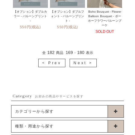
【オプション】ダブルカ
【オプション】ダブルフ
Boho Bouquet - Flower
ラー - バルーンプリント
ォント - バルーンプリン
Balloon Bouquet - ボー
-
ト -
ホーフラワーバルーンブ
ーケ
550円(税込)
550円(税込)
SOLD OUT
182
169
180
全
商品
-
表示
< Prev
Next >
Category
お好みの商品やサービスを探す
カテゴリーから探す
卓上タイプバルーン
種類・用途から探す