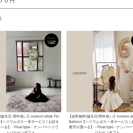
００円
品
生日 周年祝い】numero white Flo
【送料無料/誕生日/周年祝い】numero pink
loon【ヘリウムガス一本サービス / お好き
Balloon【ヘリウムガス一本サービス /
】 - Float type - ナンバーヘリウ
数字が選べる】 - Float type - ナンバ
ムバルーンギフト
バルーンギフト