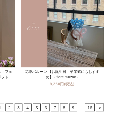
ype - フェ
花束バルーン 【お誕生日・卒業式にもおすす
ギフト
め】 - fiore mazoo -
8,250円(税込)
...
1
2
3
4
5
6
7
8
9
16
>