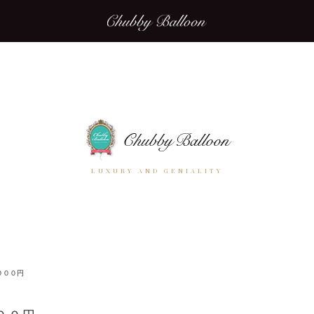
LUXURY AND GENIALITY
０００円