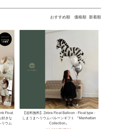
おすすめ順
価格順
新着順
 Float
【送料無料】Zebra Float Balloon - Float type -
 お好きな
しまうまヘリウムバルーンギフト 『Manhattan
ーヘリウム
Collection』