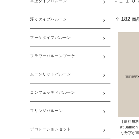
~１１０
卓上タイプバルーン
182
全
商
浮くタイプバルーン
ブーケタイプバルーン
フラワーバルーンブーケ
ムーンリットバルーン
コンフェッティバルーン
フリンジバルーン
【送料無料/誕
at Bal
デコレーションセット
な数字が選べる