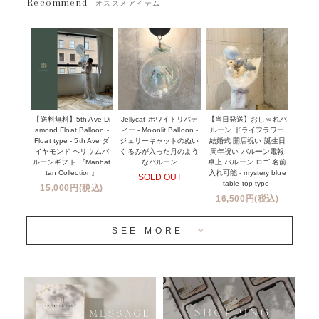
Recommend
ハワイウェディングサービス
オススメアイテム
~１１０００円
企業・法人様
１１０００円以上
ウェディングコンフェッティバルーン特集
NEW YORK MIND - ニューヨークスタイルバルーン
実店舗について -大阪 堀江店・名古屋 星ヶ丘店・滋賀 配送
ギフト -
センター店・沖縄 嘉手納基地店-
※コンフェッティバルーン -プリント内容-
【送料無料】5th Ave Di
【当日発送】おしゃれバ
Jellycat ホワイトリバテ
プリントサービス
amond Float Balloon -
ルーン ドライフラワー
ィー - Moonlit Balloon -
Float type - 5th Ave ダ
結婚式 開店祝い 誕生日
ジェリーキャットのぬい
前撮り写真バルーン特集
イヤモンド ヘリウムバ
周年祝い バルーン電報
ぐるみが入った月のよう
ルーンギフト 『Manhat
卓上 バルーン ロゴ 名前
なバルーン
tan Collection』
入れ可能 - mystery blue
SOLD OUT
姉妹店＆関連ショップについて
table top type-
15,000円(税込)
16,500円(税込)
当日発送 翌日午前中お届け
SEE MORE
安心のチャビーバルーン
人気ランキング
おすすめ商品
バルーン自動販売機