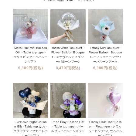
Maris Pink Mini Balloon
mesa verde Bouquet -
Tiffany Mini Bouquet -
Gift - Table top type -
Flower Balloon Bouque
Flower Balloon Bouque
マリスピンクミニバルー
t - メサヴェルデフラワ
t - ティファニーフラワ
ンギフト
ーバルーンブーケ
ーバルーンブーケ
6,380円(税込)
8,470円(税込)
6,380円(税込)
Executive Night Balloo
Pearl Pray Balloon Gift
Classy Pink Float Ballo
n Gift - Table top type -
- Table top type - パー
on - Float type - クラッ
エグゼクティブナイトバ
ルプレイバルーンギフト
シーピンクヘリウムバル
ルーンギフト
ーンギフト