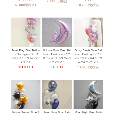
7,480円(税込)
6,380円(税込)
10,230円(税込)
Jewel Ring Float Balloo
Unicorn Moon Float Bal
Fancy Castle Float Ball
n - Float type - ジュエ
loon - Float type - ユニ
oon - Float type - ファ
ルリングヘリウムバルー
コーンムーンヘリウムバ
ンシーキャッスルヘリウ
ンギフト
ルーンギフト
ムバルーンギフト
SOLD OUT
SOLD OUT
13,970円(税込)
Golden Eternal Float B
Jewel Navy Float Ballo
Moon Night Float Ballo