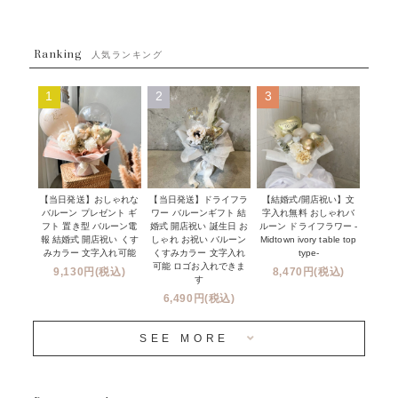
ウェディング
ABOUT US - 私たちについて -
フラワーバルーンブーケ
ベイビーシャワー（ご妊娠・ご出産祝い）
Ranking
発送について
人気ランキング
ムーンリットバルーン
ハーフ&ファーストバースデー
Q&A
1
2
3
コンフェッティバルーン
開店・周年祝い
メッセージカード・電報について
フリンジバルーン
発表会・劇場
オーダーメイドについて
デコレーションセット
その他お祝い
セミオーダーについて
【当日発送】おしゃれな
【結婚式/開店祝い】文
【当日発送】ドライフラ
プロップスバルーン
バルーン プレゼント ギ
字入れ無料 おしゃれバ
ワー バルーンギフト 結
クリスマス
フリンジバルーンについて
フト 置き型 バルーン電
ルーン ドライフラワー -
婚式 開店祝い 誕生日 お
報 結婚式 開店祝い くす
Midtown ivory table top
しゃれ お祝い バルーン
オプション
新商品
みカラー 文字入れ可能
type-
くすみカラー 文字入れ
コンフェッティバルーンについて
可能 ロゴお入れできま
9,130円(税込)
8,470円(税込)
成人式・卒業式・入学式バルーンブーケ
す
人気商品
バルーン装飾サービス
6,490円(税込)
OTHER
~３０００円
メディア掲載情報
SEE MORE
~５５００円
採用情報
~８８００円