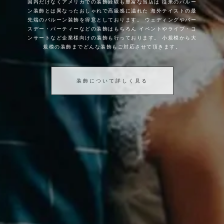
国内だけなくアメリカでの装飾経験も豊富な当店は
従来のバルー
ン装飾とは異なったおしゃれで高級感に溢れた
海外テイストの最
先端のバルーン装飾を得意としております。
ウェディングやバー
スデー・パーティーなどの装飾はもちろん
イベントやライブ・コ
ンサートなど企業様向けの装飾も行っております。
小規模から大
規模の装飾までどんな装飾もご対応させて頂きます。
装飾について詳しく見る