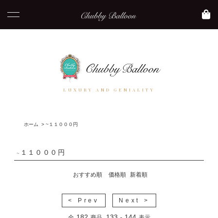
LUXURY AND GENIALITY
ホーム
>
~１１０００円
~１１０００円
おすすめ順
価格順
新着順
< Prev
Next >
182
133
144
全
商品
-
表示