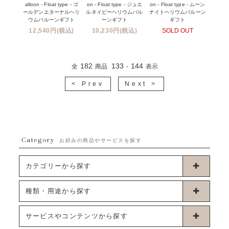
alloon - Float type - ゴ
on - Float type - ジュエ
on - Float type - ムーン
ールデンエターナルヘリ
ルネイビーヘリウムバル
ナイトヘリウムバルーン
ウムバルーンギフト
ーンギフト
ギフト
12,540円(税込)
10,230円(税込)
SOLD OUT
182
133
144
全
商品
-
表示
< Prev
Next >
Category
お好みの商品やサービスを探す
カテゴリーから探す
卓上タイプバルーン
種類・用途から探す
浮くタイプバルーン
お誕生日
サービスやコンテンツから探す
ブーケタイプバルーン