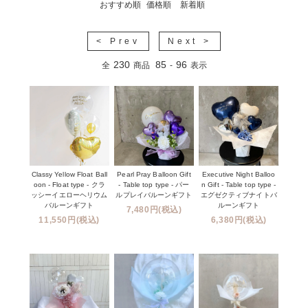
おすすめ順
価格順
新着順
< Prev
Next >
230
85
96
全
商品
-
表示
Classy Yellow Float Ball
Pearl Pray Balloon Gift
Executive Night Balloo
oon - Float type - クラ
- Table top type - パー
n Gift - Table top type -
ッシーイエローヘリウム
ルプレイバルーンギフト
エグゼクティブナイトバ
バルーンギフト
ルーンギフト
7,480円(税込)
11,550円(税込)
6,380円(税込)