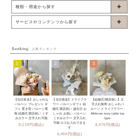
卓上タイプバルーン
種類・用途から探す
浮くタイプバルーン
お誕生日
サービスやコンテンツから探す
ブーケタイプバルーン
ウェディング
ABOUT US - 私たちについて -
フラワーバルーンブーケ
ベイビーシャワー（ご妊娠・ご出産祝い）
Ranking
発送について
人気ランキング
ムーンリットバルーン
ハーフ&ファーストバースデー
Q&A
1
2
3
コンフェッティバルーン
開店・周年祝い
メッセージカード・電報について
フリンジバルーン
発表会・劇場
オーダーメイドについて
デコレーションセット
その他お祝い
セミオーダーについて
【当日発送】おしゃれな
【結婚式/開店祝い】文
【当日発送】ドライフラ
プロップスバルーン
バルーン プレゼント ギ
字入れ無料 おしゃれバ
ワー バルーンギフト 結
クリスマス
フリンジバルーンについて
フト 置き型 バルーン電
ルーン ドライフラワー -
婚式 開店祝い 誕生日 お
報 結婚式 開店祝い くす
Midtown ivory table top
しゃれ お祝い バルーン
オプション
新商品
みカラー 文字入れ可能
type-
くすみカラー 文字入れ
コンフェッティバルーンについて
可能 ロゴお入れできま
9,130円(税込)
8,470円(税込)
成人式・卒業式・入学式バルーンブーケ
す
人気商品
バルーン装飾サービス
6,490円(税込)
OTHER