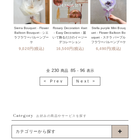
Sierra Bouquet - Flower
Rosary Decoration 4set
Stella purple Mini Bouq
Balloon Bouquet - シエ
- Easy Decoration - 届
uet - Flower Balloon Bo
ラフラワーバルーンブー
いて飾るだけのイージー
uquet - ステラ パープル
ケ
デコレーション
フラワーバルーンブーケ
9,020円(税込)
16,500円(税込)
6,490円(税込)
230
85
96
全
商品
-
表示
< Prev
Next >
Category
お好みの商品やサービスを探す
カテゴリーから探す