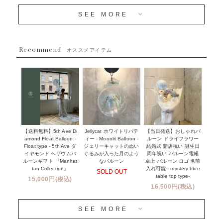
~３０００円
メディア掲載情報
SEE MORE
~５５００円
採用情報
~８８００円
Recommend
ハワイウェディングサービス
オススメアイテム
~１１０００円
企業・法人様
１１０００円以上
ウェディングコンフェッティバルーン特集
NEW YORK MIND - ニューヨークスタイルバルーン
実店舗について -大阪 堀江店・名古屋 星ヶ丘店・滋賀 配送
ギフト -
センター店・沖縄 嘉手納基地店-
※コンフェッティバルーン -プリント内容-
【送料無料】5th Ave Di
【当日発送】おしゃれバ
Jellycat ホワイトリバテ
プリントサービス
amond Float Balloon -
ルーン ドライフラワー
ィー - Moonlit Balloon -
Float type - 5th Ave ダ
結婚式 開店祝い 誕生日
ジェリーキャットのぬい
前撮り写真バルーン特集
イヤモンド ヘリウムバ
周年祝い バルーン電報
ぐるみが入った月のよう
ルーンギフト 『Manhat
卓上 バルーン ロゴ 名前
なバルーン
tan Collection』
入れ可能 - mystery blue
SOLD OUT
姉妹店＆関連ショップについて
table top type-
15,000円(税込)
16,500円(税込)
当日発送 翌日午前中お届け
SEE MORE
安心のチャビーバルーン