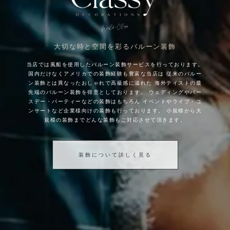
大切な時と空間を彩るバルーン装飾
当店では風船を使用したバルーン装飾サービスを行っております。
国内だけなくアメリカでの装飾経験も豊富な当店は
従来のバルー
ン装飾とは異なったおしゃれで高級感に溢れた
海外テイストの最
先端のバルーン装飾を得意としております。
ウェディングやバー
スデー・パーティーなどの装飾はもちろん
イベントやライブ・コ
ンサートなど企業様向けの装飾も行っております。
小規模から大
規模の装飾までどんな装飾もご対応させて頂きます。
装飾について詳しく見る