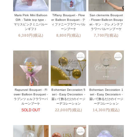
Maris Pink Mini Balloon
Tiffany Bouquet - Flow
San clemente Bouquet
Gift - Table top type -
er Balloon Bouquet - テ
- Flower Balloon Bouqu
マリスピンクミニバルー
ィファニーフラワーバル
et - サン・クレメンテフ
ンギフト
ーンブーケ
ラワーバルーンブーケ
6,380円(税込)
8,800円(税込)
7,700円(税込)
Rapunzel Bouquet - Fl
Bohemian Decoration 5
Bohemian Decoration 1
ower Balloon Bouquet -
set - Easy Decoration -
set - Easy Decoration -
ラプンツェルフラワーバ
届いて飾るだけのイージ
届いて飾るだけのイージ
ルーンブーケ
ーデコレーション
ーデコレーション
SOLD OUT
22,000円(税込)
14,300円(税込)