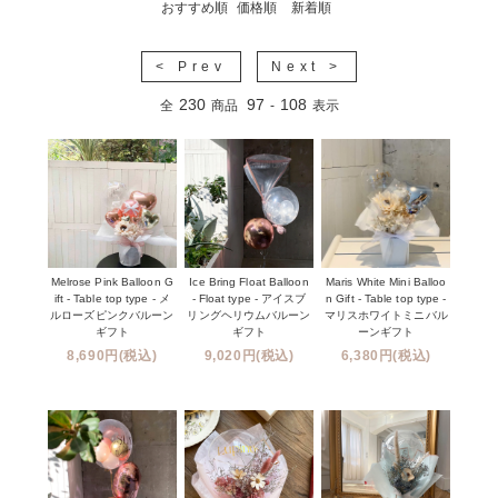
おすすめ順
価格順
新着順
< Prev
Next >
230
97
108
全
商品
-
表示
Melrose Pink Balloon G
Ice Bring Float Balloon
Maris White Mini Balloo
ift - Table top type - メ
- Float type - アイスブ
n Gift - Table top type -
ルローズピンクバルーン
リングヘリウムバルーン
マリスホワイトミニバル
ギフト
ギフト
ーンギフト
8,690円(税込)
9,020円(税込)
6,380円(税込)