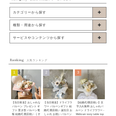
カテゴリーから探す
卓上タイプバルーン
種類・用途から探す
浮くタイプバルーン
お誕生日
サービスやコンテンツから探す
ブーケタイプバルーン
ウェディング
ABOUT US - 私たちについて -
フラワーバルーンブーケ
ベイビーシャワー（ご妊娠・ご出産祝い）
Ranking
発送について
人気ランキング
ムーンリットバルーン
ハーフ&ファーストバースデー
Q&A
1
2
3
コンフェッティバルーン
開店・周年祝い
メッセージカード・電報について
フリンジバルーン
発表会・劇場
オーダーメイドについて
デコレーションセット
その他お祝い
セミオーダーについて
【当日発送】おしゃれな
【結婚式/開店祝い】文
【当日発送】ドライフラ
プロップスバルーン
バルーン プレゼント ギ
字入れ無料 おしゃれバ
ワー バルーンギフト 結
クリスマス
フリンジバルーンについて
フト 置き型 バルーン電
ルーン ドライフラワー -
婚式 開店祝い 誕生日 お
報 結婚式 開店祝い くす
Midtown ivory table top
しゃれ お祝い バルーン
オプション