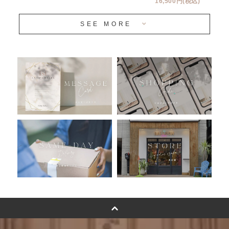
16,500円(税込)
当日発送 翌日午前中お届け
SEE MORE
安心のチャビーバルーン
人気ランキング
おすすめ商品
バルーン自動販売機
浮くバルーンオーダーメイド - coming soonn -
卓上バルーンオーダーメイド
ムーンリットバルーンについて
その他オーダーメイド
スタンドバルーン
バルーンフラワーブーケについて
プリントフォント詳細＆使用例