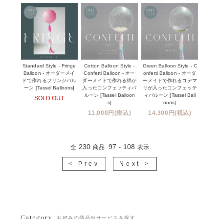
Standard Style - Fringe
Cotton Balloon Style -
Green Balloon Style - C
Balloon - オーダーメイ
Confetti Balloon - オー
onfetti Balloon - オーダ
ドで作れるフリンジバル
ダーメイドで作れる綿が
ーメイドで作れるコデマ
ーン [Tassel Balloons]
入ったコンフェッティバ
リが入ったコンフェッテ
ルーン [Tassel Balloon
ィバルーン [Tassel Ball
SOLD OUT
s]
oons]
11,000円(税込)
14,300円(税込)
230
97
108
全
商品
-
表示
< Prev
Next >
Category
お好みの商品やサービスを探す