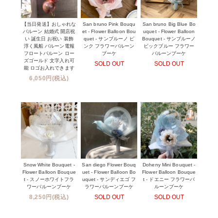
【当日発送】おしゃれな
San bruno Pink Bouqu
San bruno Big Blue Bo
バルーン 結婚式 開店祝
et - Flower Balloon Bou
uquet - Flower Balloon
い 誕生日 お祝い 装飾
quet - サンブルーノ ピ
Bouquet - サンブルーノ
浮く風船 バルーン電報
ンク フラワーバルーン
ビックブルー フラワー
フロートバルーン ロー
ブーケ
バルーンブーケ
ズゴールド 文字入れ可
SOLD OUT
SOLD OUT
能 ロゴお入れできます
6,050円(税込)
Snow White Bouquet -
San diego Flower Bouq
Doheny Mini Bouquet -
Flower Balloon Bouque
uet - Flower Balloon Bo
Flower Balloon Bouque
t - スノーホワイトフラ
uquet - サンディエゴ フ
t - ドエニー フラワーバ
ワーバルーンブーケ
ラワーバルーンブーケ
ルーンブーケ
8,250円(税込)
SOLD OUT
SOLD OUT