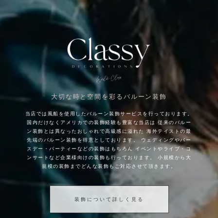
大切な時と空間を彩るバルーン装飾
当店では風船を使用したバルーン装飾サービスを行っております。
国内だけなくアメリカでの装飾経験も豊富な当店は
従来のバルー
ン装飾とは異なったおしゃれで高級感に溢れた
海外テイストの最
先端のバルーン装飾を得意としております。
ウェディングやバー
スデー・パーティーなどの装飾はもちろん
イベントやライブ・コ
ンサートなど企業様向けの装飾も行っております。
小規模から大
規模の装飾までどんな装飾もご対応させて頂きます。
装飾について詳しく見る