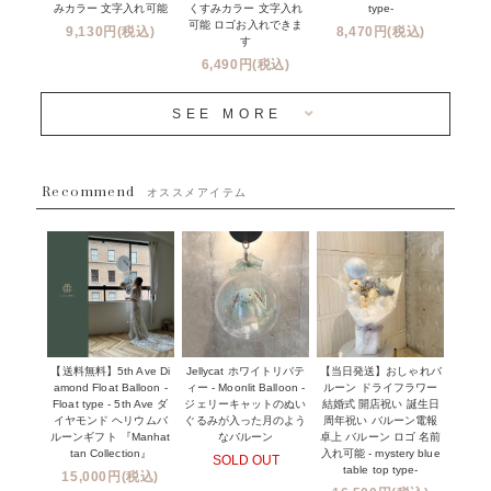
新商品
みカラー 文字入れ可能
type-
くすみカラー 文字入れ
コンフェッティバルーンについて
可能 ロゴお入れできま
9,130円(税込)
8,470円(税込)
成人式・卒業式・入学式バルーンブーケ
す
人気商品
バルーン装飾サービス
6,490円(税込)
OTHER
~３０００円
メディア掲載情報
SEE MORE
~５５００円
採用情報
~８８００円
Recommend
ハワイウェディングサービス
オススメアイテム
~１１０００円
企業・法人様
１１０００円以上
ウェディングコンフェッティバルーン特集
NEW YORK MIND - ニューヨークスタイルバルーン
実店舗について -大阪 堀江店・名古屋 星ヶ丘店・滋賀 配送
ギフト -
センター店・沖縄 嘉手納基地店-
※コンフェッティバルーン -プリント内容-
【送料無料】5th Ave Di
【当日発送】おしゃれバ
Jellycat ホワイトリバテ
プリントサービス
amond Float Balloon -
ルーン ドライフラワー
ィー - Moonlit Balloon -
Float type - 5th Ave ダ
結婚式 開店祝い 誕生日
ジェリーキャットのぬい
前撮り写真バルーン特集
イヤモンド ヘリウムバ
周年祝い バルーン電報
ぐるみが入った月のよう
ルーンギフト 『Manhat
卓上 バルーン ロゴ 名前
なバルーン
tan Collection』
入れ可能 - mystery blue
SOLD OUT
姉妹店＆関連ショップについて
table top type-
15,000円(税込)